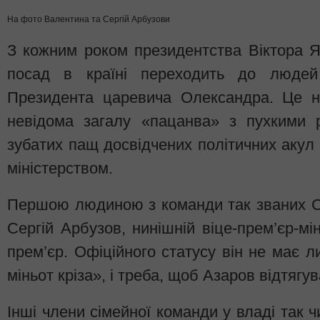
На фото Валентина та Сергій Арбузови
З кожним роком президентства Віктора 
посад в країні переходить до люде
Президента царевича Олександра. Це н
невідома загалу «пацанва» з пухкими
зубатих пащ досвідчених політичних акул П
міністерством.
Першою людиною з команди так званих Сі
Сергій Арбузов, нинішній віце-прем’єр-міні
прем’єр. Офіційного статусу він не має л
міньот кріза», і треба, щоб Азаров відтягу
Інші члени сімейної команди у владі так ч