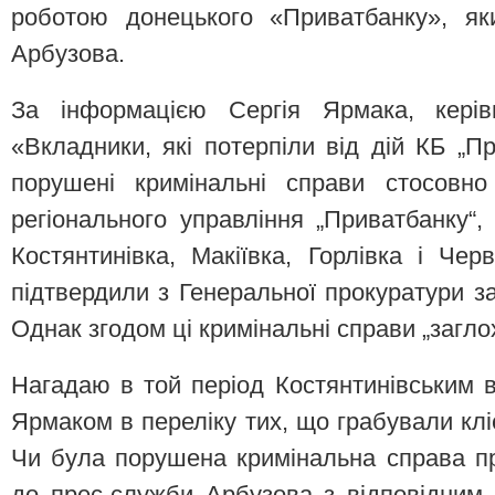
роботою донецького «Приватбанку», як
Арбузова.
За інформацією Сергія Ярмака, керівн
«Вкладники, які потерпіли від дій КБ „П
порушені кримінальні справи стосовно
регіонального управління „Приватбанку“, 
Костянтинівка, Макіївка, Горлівка і Чер
підтвердили з Генеральної прокуратури з
Однак згодом ці кримінальні справи „загло
Нагадаю в той період Костянтинівським в
Ярмаком в переліку тих, що грабували клі
Чи була порушена кримінальна справа п
до прес-служби Арбузова з відповідним 