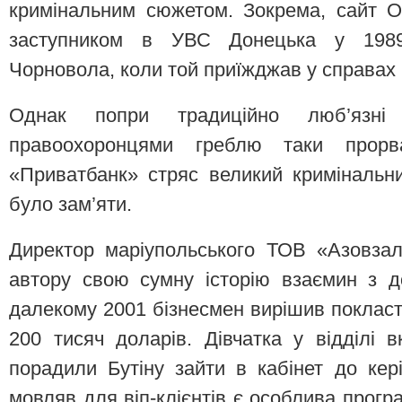
кримінальним сюжетом. Зокрема, сайт 
заступником в УВС Донецька у 1989
Чорновола, коли той приїжджав у справах Г
Однак попри традиційно люб’язн
правоохоронцями греблю таки прор
«Приватбанк» стряс великий кримінальн
було зам’яти.
Директор маріупольського ТОВ «Азовзалі
автору свою сумну історію взаємин з 
далекому 2001 бізнесмен вирішив покласт
200 тисяч доларів. Дівчатка у відділі
порадили Бутіну зайти в кабінет до кері
мовляв для віп-клієнтів є особлива прог