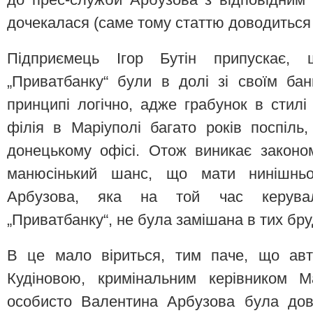
дочекалася (саме тому статтю доводиться 
Підприємець Ігор Бутін припускає, 
„Приватбанку“ були в долі зі своїм ба
принципі логічно, адже грабунок в стилі 
філія в Маріуполі багато років поспіль
донецькому офісі. Отож виникає законо
манюсінький шанс, що мати нинішньог
Арбузова, яка на той час керувал
„Приватбанку“, не була замішана в тих бр
В це мало віриться, тим паче, що авт
Кудіновою, кримінальним керівником Ма
особисто Валентина Арбузова була дово