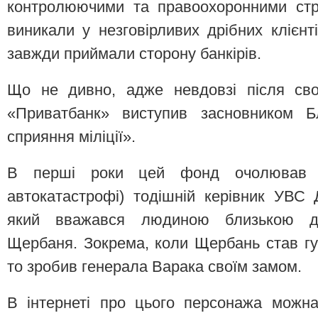
контролюючими та правоохоронними стр
виникали у незговірливих дрібних клієнт
завжди приймали сторону банкірів.
Що не дивно, адже невдовзі після сво
«Приватбанк» виступив засновником Бл
сприяння міліції».
В перші роки цей фонд очолював н
автокатастрофі) тодішній керівник УВС
який вважався людиною близькою д
Щербаня. Зокрема, коли Щербань став гу
то зробив генерала Варака своїм замом.
В інтернеті про цього персонажа можна