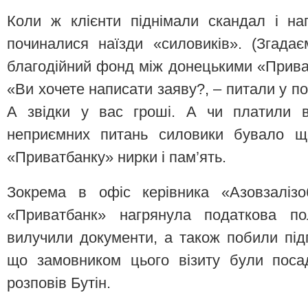
Коли ж клієнти піднімали скандал і на
починалися наїзди «силовиків». (Згад
благодійний фонд між донецькими «Прива
«Ви хочете написати заяву?, – питали у пог
А звідки у вас гроші. А чи платили 
неприємних питань силовики бувало ще
«Приватбанку» нирки і пам’ять.
Зокрема в офіс керівника «Азовзалізо
«Приватбанк» нагрянула податкова по
вилучили документи, а також побили підп
що замовником цього візиту були поса
розповів Бутін.