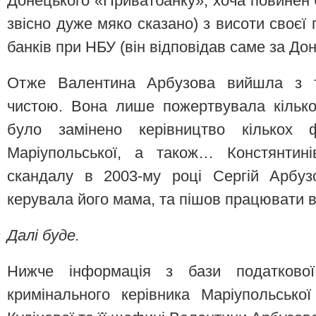
Донецького «Приватбанку», хоча повинен 
звісно дуже мяко сказано) з висоти своєї 
банків при НБУ (він відповідав саме за Дон
Отже Валентина Арбузова вийшла з то
чистою. Вона лише пожертвувала кільк
було замінено керівництво кількох ф
Маріупольської, а також… Констянтині
скандалу в 2003-му році Сергій Арбуз
керувала його мама, та пішов працювати в
Далі буде.
Нижче інформація з бази податкової
кримінального керівника Маріупольсько