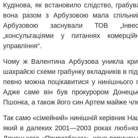
Кудінова, як встановило слідство, грабув
вона разом з Арбузовою мала спільний
Арбузовою заснували ТОВ „Інвес
„консультаціями у питаннях комерційн
управління“.
Чому ж Валентина Арбузова уникла крим
шахрайскі схеми грабунку вкладників в пі
певно можна поцікавитися у нинішнього 
Адже саме він був прокурором Донецько
Пшонка, а також його син Артем майже чле
Так само «сімейний» нинішній керівник Нац
який в далеких 2001—2003 роках люб»язн