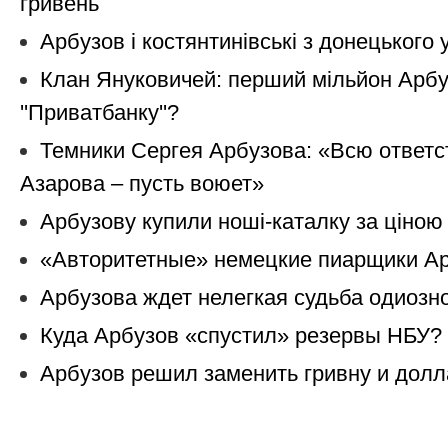
гривень
Арбузов і костянтинівські з донецького
Клан Януковичей: перший мільйон Арбу
''Приватбанку''?
Темники Сергея Арбузова: «Всю ответ
Азарова – пусть воюет»
Арбузову купили ноші-каталку за ціною
«Авторитетные» немецкие пиарщики Ар
Арбузова ждет нелегкая судьба одиозн
Куда Арбузов «спустил» резервы НБУ?
Арбузов решил заменить гривну и дол