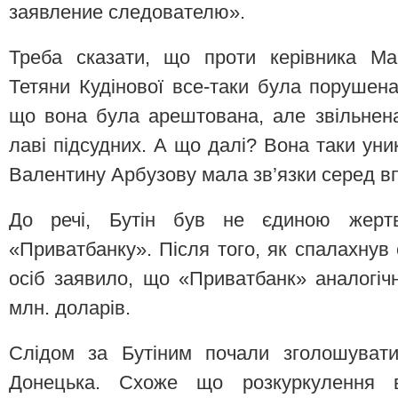
заявление следователю».
Треба сказати, що проти керівника Мар
Тетяни Кудінової все-таки була порушена
що вона була арештована, але звільнена 
лаві підсудних. А що далі? Вона таки уни
Валентину Арбузову мала зв’язки серед вп
До речі, Бутін був не єдиною жерт
«Приватбанку». Після того, як спалахнув
осіб заявило, що «Приватбанк» аналогічн
млн. доларів.
Слідом за Бутіним почали зголошувати
Донецька. Схоже що розкуркулення ві