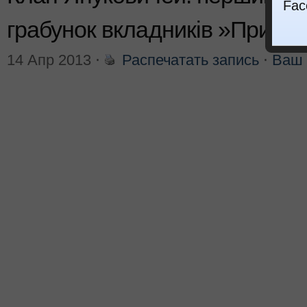
Fac
грабунок вкладників »Прива
14 Апр 2013
⋅
Распечатать запись
⋅
Ваш 