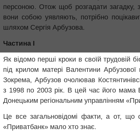
персоною. Отож щоб розгадати загадку, з
вони собою уявляють, потрібно поцікав
шляхом Сергія Арбузова.
Частина І
Як відомо перші кроки в своїй трудовій б
під крилом матері Валентини Арбузової
Зокрема, Арбузов очолював Костянтинівс
з 1998 по 2003 рік. В цей час його мама
Донецьким регіональним управлінням «Пр
Це все загальновідомі факти, а от, що
«Приватбанк» мало хто знає.