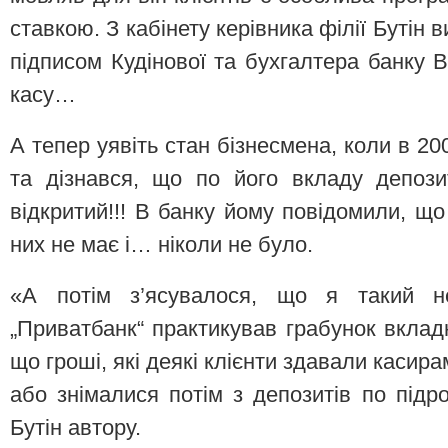
ставкою. З кабінету керівника філії Бутін
підписом Кудінової та бухгалтера банку В
касу…
А тепер уявіть стан бізнесмена, коли в 2
та дізнався, що по його вкладу депози
відкритий!!! В банку йому повідомили, щ
них не має і… ніколи не було.
«А потім з’ясувалося, що я такий н
„Приватбанк“ практикував грабунок вкладн
що гроші, які деякі клієнти здавали касира
або знімалися потім з депозитів по підр
Бутін автору.