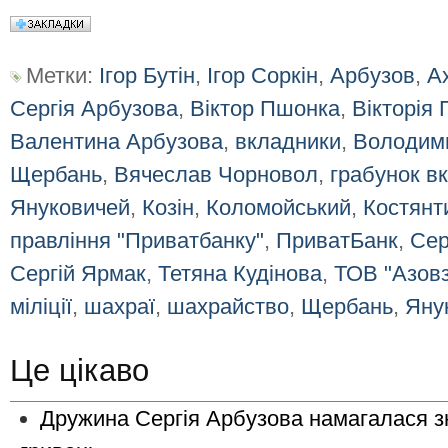
Метки:
Ігор Бутін
,
Ігор Соркін
,
Арбузов
,
А
Сергія Арбузова
,
Віктор Пшонка
,
Вікторія
Валентина Арбузова
,
вкладники
,
Володим
Щербань
,
Вячеслав Чорновол
,
грабунок в
Януковичей
,
Козін
,
Коломойський
,
Костянт
правління "Приватбанку"
,
ПриватБанк
,
Сер
Сергій Ярмак
,
Тетяна Кудінова
,
ТОВ "Азовз
міліції
,
шахраї
,
шахрайство
,
Щербань
,
Яну
Це цікаво
Дружина Сергія Арбузова намагалася зн