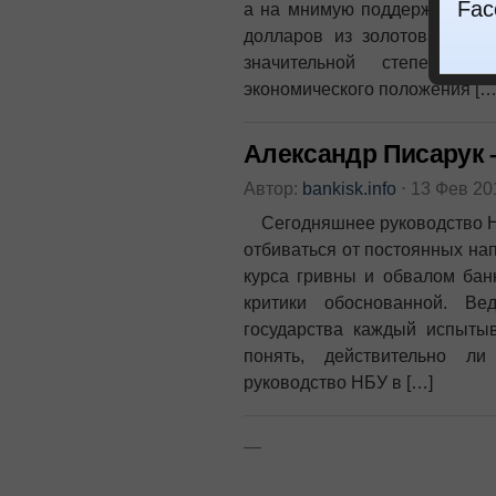
Fac
а на мнимую поддержку грив
долларов из золотовалютны
значительной степени п
экономического положения […
Александр Писарук 
Автор:
bankisk.info
⋅
13 Фев 2
Сегодняшнее руководство Н
отбиваться от постоянных на
курса гривны и обвалом бан
критики обоснованной. Ве
государства каждый испытыв
понять, действительно ли
руководство НБУ в […]
—