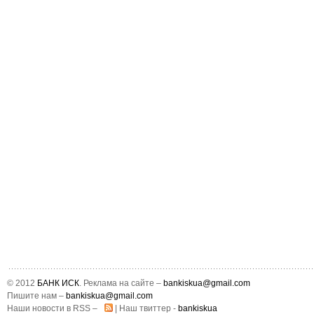
© 2012
БАНК ИСК
. Реклама на сайте –
bankiskua@gmail.com
Пишите нам –
bankiskua@gmail.com
Наши новости в RSS –
| Наш твиттер -
bankiskua