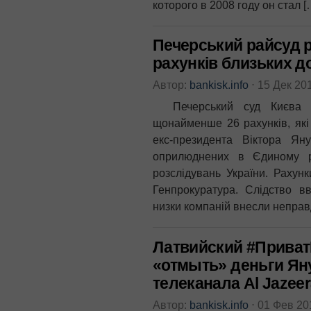
которого в 2008 году он стал [
Печерський райсуд 
рахунків близьких д
Автор:
bankisk.info
⋅
15 Дек 20
Печерський суд Києва пр
щонайменше 26 рахунків, які
екс-президента Віктора Ян
оприлюднених в Єдиному р
розслідувань України. Рахун
Генпрокуратура. Слідство в
низки компаній внесли неправд
Латвийский #Приват
«отмыть» деньги Ян
телеканала Al Jazee
Автор:
bankisk.info
⋅
01 Фев 2