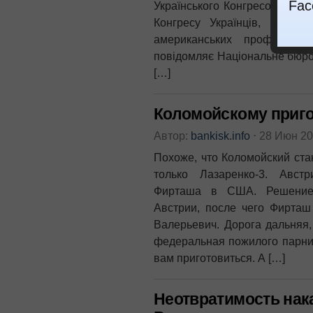
Fac
Українського Конгресового Ко
Конгресу Українців, належи
американських професійни
повідомляє Національне бюро 
[…]
Коломойскому приго
Автор:
bankisk.info
⋅
28 Июн 2
Похоже, что Коломойский стан
только Лазаренко-3. Авст
Фирташа в США. Решение 
Австрии, после чего Фирташ
Валерьевич. Дорога дальняя,
федеральная пожилого парниш
вам приготовиться. А […]
Неотвратимость нак