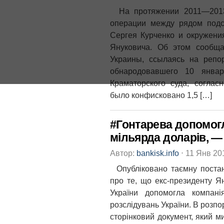
На протяжении 2011—2013 
операции между рядом подс
Сергея Курченко и окружени
Януковича. Об этом сообщ
Украины, ссылаясь на репор
обнародовавшего 10 январ
Краматорского суда, соглас
было конфисковано 1,5 […]
#Гонтарева допомогл
мільярда доларів, —
Автор:
bankisk.info
⋅
11 Янв 20
Опубліковано таємну постано
про те, що екс-президенту Я
України допомогла компан
розслідувань України. В розпо
сторінковий документ, який 