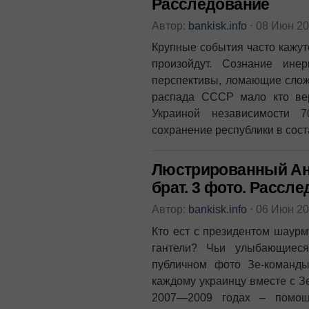
Расследование
Автор:
bankisk.info
⋅
08 Июн 2
Крупные события часто кажут
произойдут. Сознание ине
перспективы, ломающие сложи
распада СССР мало кто вер
Украиной независимости 
сохранение республики в сост
Люстрированный Ан
брат. 3 фото. Рассл
Автор:
bankisk.info
⋅
06 Июн 2
Кто ест с президентом шаурму
гантели? Чьи улыбающиес
публичном фото Зе-команд
каждому украинцу вместе с З
2007—2009 годах – помощ