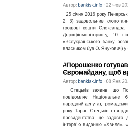
Автор:
bankisk.info
⋅
22 Фев 2
25 січня 2016 року Печерськи
2, 3) задовольнив клопотан
грошові кошти Олександра Я
Держфінмоніторингу, 10 с
«Всеукраїнського банку розви
власником був О. Янукович) у
#Порошенко готував
Євромайдану, щоб вр
Автор:
bankisk.info
⋅
08 Янв 2
Стецьків заявив, що Поро
повідомляє Національне б
народний депутат, громадськ
року Тарас Стецьків стверд
президентства ще задовго 
інтерв’ю виданню «Хвиля». «