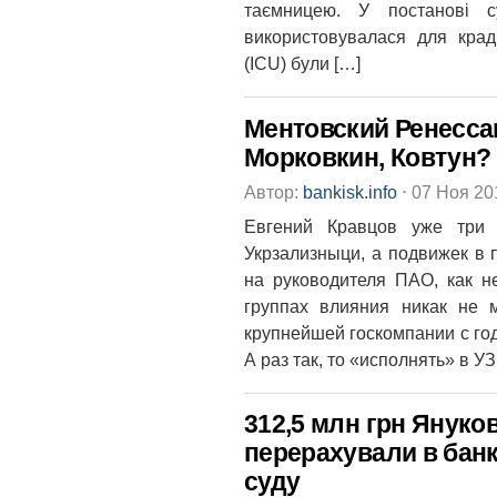
таємницею. У постанові с
використовувалася для краді
(ICU) були […]
Ментовский Ренессан
Морковкин, Ковтун?
Автор:
bankisk.info
⋅
07 Ноя 2
Евгений Кравцов уже три 
Укрзализныци, а подвижек в 
на руководителя ПАО, как не
группах влияния никак не м
крупнейшей госкомпании с го
А раз так, то «исполнять» в У
312,5 млн грн Януков
перерахували в бан
суду