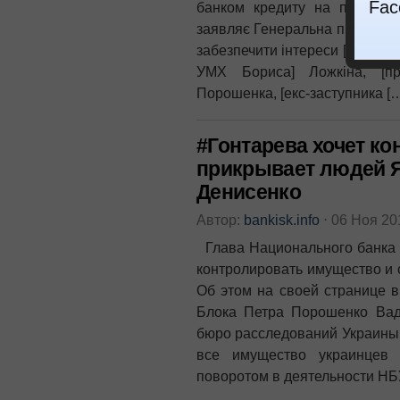
Fac
банком кредиту на покупку 
заявляє Генеральна прокурат
забезпечити інтереси [екс-гла
УМХ Бориса] Ложкіна, [пр
Порошенка, [екс-заступника [
#Гонтарева хочет ко
прикрывает людей Я
Денисенко
Автор:
bankisk.info
⋅
06 Ноя 2
Глава Национального банка 
контролировать имущество и с
Об этом на своей странице в
Блока Петра Порошенко Вад
бюро расследований Украины.
все имущество украинцев
поворотом в деятельности НБУ