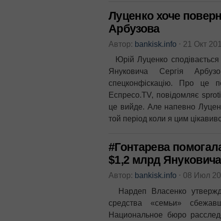
Луценко хоче поверну
Арбузова
Автор:
bankisk.info
⋅
21 Окт 20
Юрій Луценко сподівається к
Януковича Сергія Арбуз
спецконфіскацію. Про це 
Еспресо.TV, повідомляє sprot
це вийде. Але напевно Луценк
той період коли я цим цікавив
#Гонтарева помогал
$1,2 млрд Янукович
Автор:
bankisk.info
⋅
08 Июл 2
Нардеп Власенко утвержда
средства «семьи» сбежавш
Национальное бюро расслед