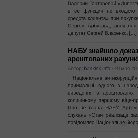
Валерии Гонтаревой «Инвести
в ее функции не входило 
средств клиента» при покуп
Сергея Арбузова, являютс
депутат Сергей Власенко. […]
НАБУ знайшло доказ
арештованих рахункі
Автор:
bankisk.info
⋅
19 мая 20
Національне антикорупційне
приймальні одного з народ
виведення з арештованих 
колишньому першому віце-пре
Про це глава НАБУ Артем 
слухань «Стан реалізації зас
повідомляє Національне бюро 