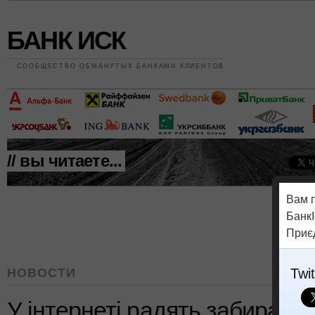
БАНК ИСК
СООБЩЕСТВО ОБМАНУТЫХ БАНКАМИ КЛИЕНТОВ
// вы читаете...
Вам 
БанкІ
Приє
НОВОСТИ
Twit
У інтернеті радять забирати 