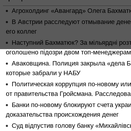
Агрохолдинг «Авангард» Олега Бахматю
В Австрии расследуют отмывание дене
его коллег
Наступний Бахматюк? За мільярдні роз
оголошено підозри двом топ-менеджерам
Аваковщина. Полиция закрыла «дела Б
которые забрали у НАБУ
Политическая коррупция по-новому ил
от правительства Гройсмана. Расследов
Банки по-новому блокируют счета укра
доказательства происхождения денег
Суд відпустив голову банку «Михайлівс