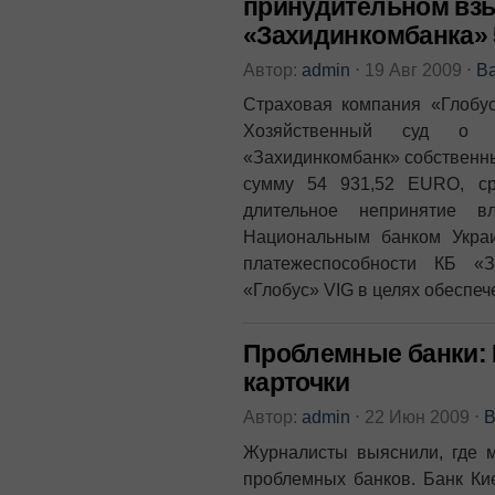
принудительном взы
«Захидинкомбанка» 5
Автор:
admin
⋅
19 Авг 2009
⋅
В
Страховая компания «Глобус
Хозяйственный суд о 
«Захидинкомбанк» собственны
сумму 54 931,52 EURO, ср
длительное непринятие в
Национальным банком Укра
платежеспособности КБ «З
«Глобус» VIG в целях обеспеч
Проблемные банки: 
карточки
Автор:
admin
⋅
22 Июн 2009
⋅
В
Журналисты выяснили, где м
проблемных банков. Банк Ки