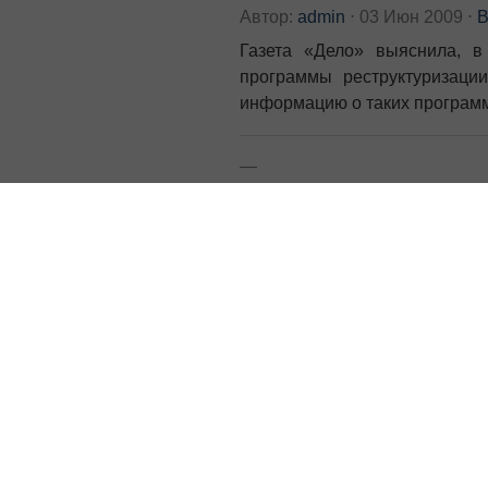
Автор:
admin
⋅
03 Июн 2009
⋅
В
Газета «Дело» выяснила, в
программы реструктуризаци
информацию о таких програм
—