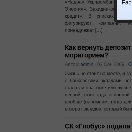
Fac
«Надра», Укрпромбанк, «Стол
Энергия», Захидинкомбанк, 
кредит». В списках долж
фигурируют компании, 
принадлежат […]
Как вернуть депозит 
мораторием?
Автор:
admin
⋅
02 Сен 2009
⋅
О
Жизнь не стоит на месте, и 
с банковскими вкладами нес
стала ли она хуже или лучше 
весной этого года основной
вообще (напомним, тогда де
возврат вкладов, который был
СК «Глобус» подала