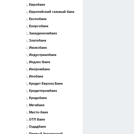
Евробанк
Европейский газовый банк
Експобанк
Енергобанк
Захидинкомбанк
Златобанк
Имэксбанк
Индустриалбанк
Индэкс-Банк
Инпромбанк
Ипобанк
Кредит Европа Банк
Кредитпромбанк
Кредобанк
Мегабанк
Мисто-банк
ОТП Банк
Ощадбанк
Первый Украинский