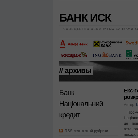
БАНК ИСК
СООБЩЕСТВО ОБМАНУТЫХ БАНКАМИ К
// архивы
Екс-г
Банк
розкр
Національний
Автор:
b
Прокур
кредит
Націона
це пов
вста
RSS-лента этой рубрики
посадов