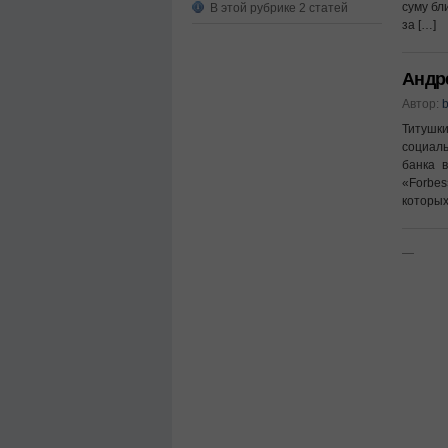
суму бл
В этой рубрике 2 статей
за […]
Андре
Автор:
b
Титушки
социал
банка 
«Forbes
которых
—