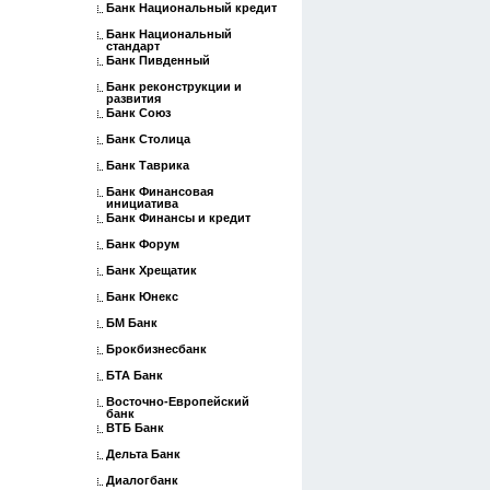
Банк Национальный кредит
Банк Национальный
стандарт
Банк Пивденный
Банк реконструкции и
развития
Банк Союз
Банк Столица
Банк Таврика
Банк Финансовая
инициатива
Банк Финансы и кредит
Банк Форум
Банк Хрещатик
Банк Юнекс
БМ Банк
Брокбизнесбанк
БТА Банк
Восточно-Европейский
банк
ВТБ Банк
Дельта Банк
Диалогбанк