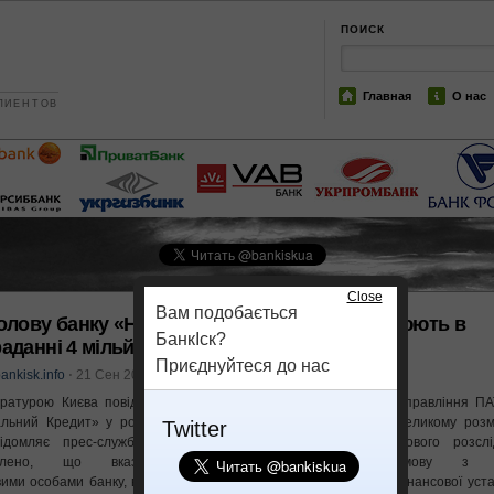
ПОИСК
Главная
О нас
ЛИЕНТОВ
Close
Вам подобається
олову банку «Національний кредит» підозрюють в
БанкІск?
аданні 4 мільйонів
Приєднуйтеся до нас
ankisk.info
⋅
21 Сен 2017
⋅
Ваш отзыв
атурою Києва повідомлено про підозру колишньому голові правління ПА
льний Кредит» у розкраданні грошових коштів в особливо великому розм
Twitter
ідомляє прес-служба прокуратури Києва. «У ході досудового розслі
новлено, що вказана особа, вступивши у змову з і
ими особами банку, вчинила привласнення грошових коштів фінансової уст