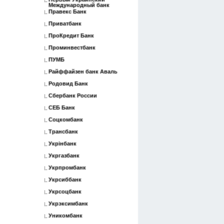
Международный банк
Правекс Банк
Приватбанк
ПроКредит Банк
Проминвестбанк
ПУМБ
Райффайзен банк Аваль
Родовид Банк
Сбербанк России
СЕБ Банк
Соцкомбанк
Трансбанк
Укрінбанк
Укргазбанк
Укрпромбанк
Укрсиббанк
Укрсоцбанк
Укрэксимбанк
Уникомбанк