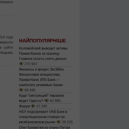
фіковано
014 года
НАЙПОПУЛЯРНІШЕ
мирного
а сайте
Коломойский выводит активы
 людьми,
ПриватБанка за границу.
Главное успеть снять деньги
⋅
270 947
Финансы и кредит, ВиЭйБи,
Финансовая инициатива,
Приватбанк, ВТБ Банк —
наиболее уязвимые банки
⋅
89 496
Куда “смотрящий” Аврамов
ведет Одессу?
⋅
62 985
Форум
⋅
47 295
НБУ подозревает VAB Банк в
спекуляционном сговоре на
межбанковском рынке
⋅
39 235
Олег Бахматюк из клана Петра