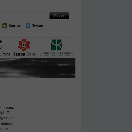
Контакт
Twitter
Т «Банк
ірі. Про
дування
ншими
анови на