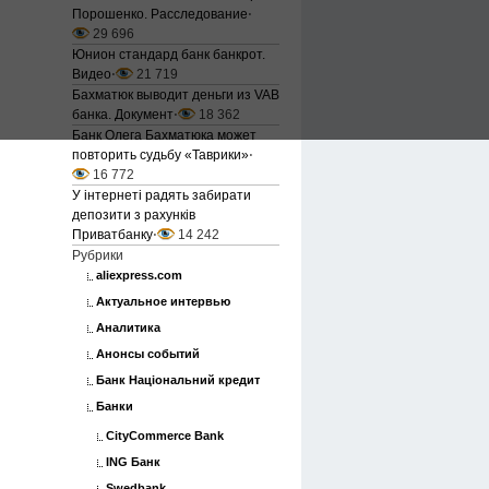
Порошенко. Расследование
⋅
29 696
Юнион стандард банк банкрот.
Видео
⋅
21 719
Бахматюк выводит деньги из VAB
банка. Документ
⋅
18 362
Банк Олега Бахматюка может
повторить судьбу «Таврики»
⋅
16 772
У інтернеті радять забирати
депозити з рахунків
Приватбанку
⋅
14 242
Рубрики
aliexpress.com
Актуальное интервью
Аналитика
Анонсы событий
Банк Національний кредит
Банки
CityCommerce Bank
ING Банк
Swedbank