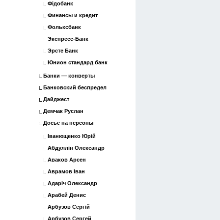
Фідобанк
Финансы и кредит
Фольксбанк
Экспресс-Банк
Эрсте Банк
Юнион стандард банк
Банки — конверты
Банковский беспредел
Дайджест
Демчак Руслан
Досье на персоны
Іванющенко Юрій
Абдуллін Олександр
Аваков Арсен
Аврамов Іван
Адаріч Олександр
Арабей Денис
Арбузов Сергій
Арбузов Сергей