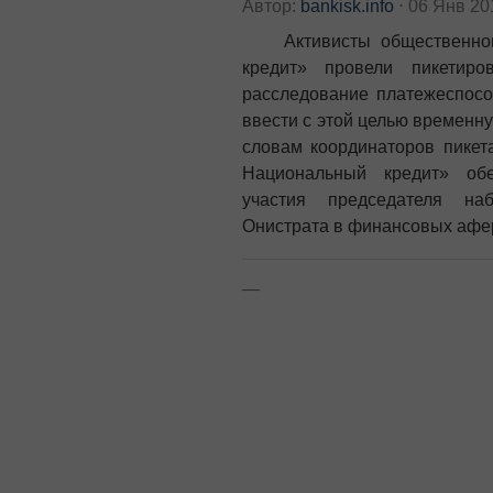
Автор:
bankisk.info
⋅
06 Янв 2
Активисты общественного
кредит» провели пикетир
расследование платежеспосо
ввести с этой целью временн
словам координаторов пикета
Национальный кредит» обе
участия председателя на
Онистрата в финансовых афе
—