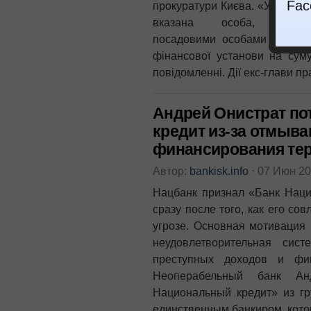
Fac
прокуратури Києва. «У ході д
вказана особа, вс
посадовими особами банку, 
фінансової установи на сум
повідомленні. Дії екс-глави п
Андрей Онистрат по
кредит из-за отмыва
финансирования тер
Автор:
bankisk.info
⋅
07 Июн 2
Нацбанк признал «Банк Нац
сразу после того, как его со
угрозе. Основная мотивация 
неудовлетворительная сис
преступных доходов и фин
Неоперабельный банк Ан
Национальный кредит» из гр
единственным банкиром, кото