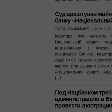
Суд арештував майно
банку «Національни
Автор:
bankisk.info
⋅
19 Янв 2
Квартира, яка належить 
Національний кредит» Анд
витребування з чужого
повідомляє БанкІск. Кварти
Андрієм Оністратом у свого бі
чергою, є за «дивним збігом
«Національний кредит». Ареш
[…]
Под Нацбанком треб
администрацию в Ба
провести люстраци