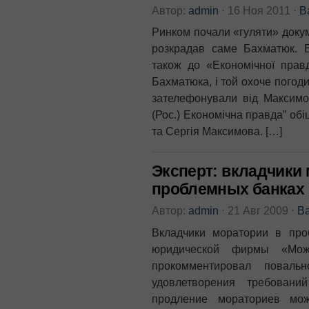
Автор:
admin
⋅
16 Ноя 2011
⋅
В
Ринком почали «гуляти» докум
розкрадав саме Бахматюк. В
також до «Економічної прав
Бахматюка, і той охоче погод
зателефонували від Максимов
(Рос.) Економічна правда” об
та Сергія Максимова. […]
Эксперт: вкладчики 
проблемных банках
Автор:
admin
⋅
21 Авг 2009
⋅
В
Вкладчики моратории в пр
юридической фирмы «Мо
прокомментировал повал
удовлетворения требовани
продление мораториев мож