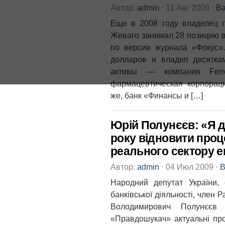
Автор:
admin
⋅
11 Авг 2009
⋅
Ва
Еще в 2008 году владелец 
Жеваго занимал 28 позицию в
по версии журнала «Фокус»
долларов и владел десятка
активы — компания Ferre
фармацевтическая корпораци
же, банк «Финансы и […]
Юрій Полунєєв: «Я д
року відновити про
реального сектору е
Автор:
admin
⋅
04 Июл 2009
⋅
В
Народний депутат України, 
банківської діяльності, член 
Володимирович Полунєєв 
«Правдошукач» актуальні пр