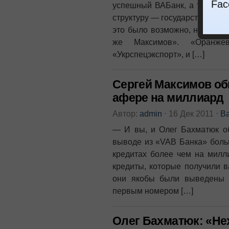
Fac
успешный ВАБанк, а также по
структуру — государственного
это было возможно, никто не 
же Максимов». «Оранже
«Укрспецэкспорт», и […]
Сергей Максимов об
афере на миллиард
Автор:
admin
⋅
16 Дек 2011
⋅
В
— И вы, и Олег Бахматюк об
выводе из «VAB Банка» больш
кредитах более чем на милли
кредиты, которые получили в
они якобы были выведены 
первым номером […]
Олег Бахматюк: «Не