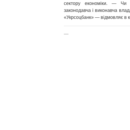
сектору економіки. — Чи 
законодавча і виконавча вла
«Укрсоцбанк» — відмовляє в к
—