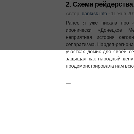
2. Схема рейдерства
Автор:
bankisk.info
⋅
11 Янв 20
Ранее я уже писала про «
иронически «Донецкое М
неприятная история сегод
сепаратизма. Нардеп-региона
участках домик для своей се
защищая как народный депут
продемонстрировала нам всю 
—