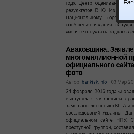
Fac
года Центр оценивания кач
результатов ВНО. Из них бо
Национальному бюро рассл
сообщения издания «Студве
числятся внучка народного де
Аваковщина. Заявле
многомиллионной пр
официального сайта
фото
Автор:
bankisk.info
⋅
03 Мар 2
24 февраля 2016 года «нова
выступила с заявлением о ра
замешаны чиновники КГГА и 
расследований Украины. Да
официальном сайте НПУ. С
преступной группой, состави