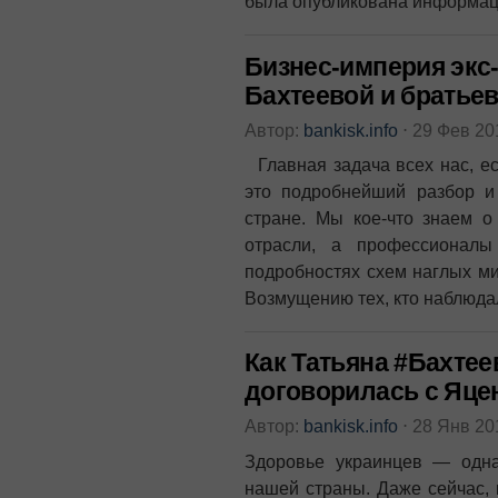
была опубликована информаци
Бизнес-империя экс
Бахтеевой и братье
Автор:
bankisk.info
⋅
29 Фев 2
Главная задача всех нас, ес
это подробнейший разбор и
стране. Мы кое-что знаем о 
отрасли, а профессионалы
подробностях схем наглых м
Возмущению тех, кто наблюда
Как Татьяна #Бахтее
договорилась с Яце
Автор:
bankisk.info
⋅
28 Янв 2
Здоровье украинцев — одна
нашей страны. Даже сейчас, 