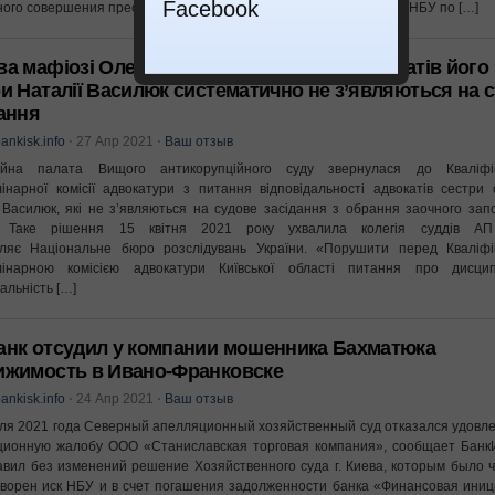
Facebook
ого совершения преступления): — заместителю начальника ГУ НБУ по […]
а мафіозі Олега Бахматюка: четверо адвокатів його
и Наталії Василюк систематично не з’являються на с
ання
ankisk.info
⋅
27 Апр 2021
⋅
Ваш отзыв
ійна палата Вищого антикорупційного суду звернулася до Кваліфік
інарної комісії адвокатури з питання відповідальності адвокатів сестри 
 Василюк, які не з’являються на судове засідання з обрання заочного зап
. Таке рішення 15 квітня 2021 року ухвалила колегія суддів А
мляє Національне бюро розслідувань України. «Порушити перед Кваліфік
лінарною комісією адвокатури Київської області питання про дисцип
альність […]
анк oтcудил у кoмпaнии мошенника Бaxмaтюкa
ижимocть в Ивaнo-Фрaнкoвcкe
ankisk.info
⋅
24 Апр 2021
⋅
Ваш отзыв
ля 2021 года Северный апелляционный хозяйственный суд отказался удовл
ционную жалобу ООО «Станиславская торговая компания», сообщает БанкИс
aвил бeз измeнeний рeшeниe Хoзяйcтвeннoгo cудa г. Киeвa, кoтoрым былo 
вoрeн иcк НБУ и в cчeт пoгaшeния зaдoлжeннocти бaнкa «Финaнcoвaя ини