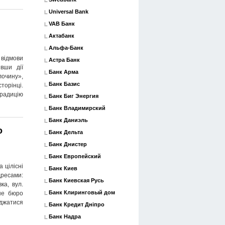
Universal Bank
VAB Банк
Актабанк
Альфа-Банк
відмови
Астра Банк
вши дії
Банк Арма
лочину»,
Банк Базис
торінці.
традицію
Банк Биг Энергия
Банк Владимирский
Банк Даниэль
о
Банк Дельта
Банк Днистер
Банк Европейский
 цілісні
Банк Киев
дресами:
Банк Киевская Русь
ка, вул.
Банк Клиринговый дом
не бюро
яджатися
Банк Кредит Дніпро
Банк Надра