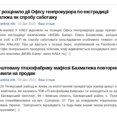
розцінило дії Офісу генпрокурора по екстрадиції
атюка як спробу саботажу
ankisk.info
⋅
10 Дек 2020
⋅
Ваш отзыв
uk-wanted У НАБУ відповіли на позицію Офісу генпрокурора щодо причин 
ення екстрадиції ексвласника «ВіЕйБі Банку» Олега Бахматюка, розціни
х осіб в ОГП як спробу саботувати розслідування особливого тяжкого з
ляє 40ka.info. Про це йдеться у позиції бюро, опублікованій на Facebook-с
Офіс генерального прокурора пояснив, чому відмовляється погоджувати екс
ого власника „ВіЕйБі Банку“, якого НАБУ та […]
ештовану птахофабрику мафіозі Бахматюка повторн
авили на продаж
ankisk.info
⋅
09 Дек 2020
⋅
Ваш отзыв
020 Печерський райсуд м. Києва за клопотанням прокуратури наклав арешт на
 комплекси, які належать ТОВ «Птахофабрика Київська» та знаходяться за а
, Броварський проспект, 99 і Київська область, Броварський район, с. Пухів
пна (перейменована на вул. Соборна), 37. Про це повідомляє Національ
увань України. “Заборонити відчужувати та будь-яким іншим чином розпор
ерухомим […]