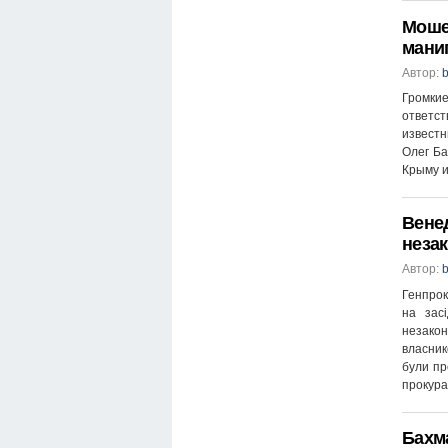
Мошен
мани
Автор:
b
Громки
ответс
извест
Олег Ба
Крыму и
Венед
неза
Автор:
b
Генпрок
на зас
незакон
власник
були пр
прокура
Бахм