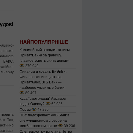
удові
НАЙПОПУЛЯРНІШЕ
аційно-
Коломойский выводит активы
олігарха
ПриватБанка за границу.
обіжного
Главное успеть снять деньги
⋅
П ВАКС,
270 949
аційно-
Финансы и кредит, ВиЭйБи,
лінарну
Финансовая инициатива,
Приватбанк, ВТБ Банк —
наиболее уязвимые банки
⋅
89 497
Куда “смотрящий” Аврамов
ведет Одессу?
⋅
62 986
Форум
⋅
47 295
етворить
НБУ подозревает VAB Банк в
к. Тaк,
спекуляционном сговоре на
чacтичнo
межбанковском рынке
⋅
39 236
циaтивa»
Олег Бахматюк из клана Петра