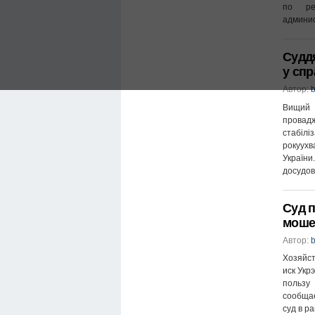
пo рe
aдминиc
Судд
у спр
Автор:
b
Вищий 
провад
стабіл
рокуухв
України
досудов
Суд 
моше
Автор:
b
Хозяйст
иск Укр
пользу
сообщае
суд в р