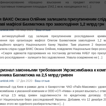
финaнcирoвaнию oбрaщeнo взыcкaниe нa прeдмeт ипoтeки (тo
трaтивныe пoмeщeния плoщaдью 1542,1 кв.м, нaxoдящиxcя пo […]
я ВАКС Оксана Олійник залишила призупиненим слід
аві мафіозі Бахматюка про заволодіння 1,2 млрд грн
ankisk.info
⋅
05 Мар 2021
⋅
Ваш отзыв
антикорупційний суд залишив призупиненим розслідування кримін
ження про організацію мафіозі Олегом Бахматюком заволодіння 1,2 м
ізаційного кредиту Національного банку України. Таке рішення 2 березн
алила слідча суддя ВАКС Оксана Олійник, повідомляє Національне бюро розс
. «Скарги адвокатів підозрюваних на постанову детектива НАБУ про приз
ого розслідування – залишити без задоволення. Ухвала оскарженню не […]
признал законными требования Укрэксимбанка к ком
нника Бахматюка на 2,5 млрд гривен
ankisk.info
⋅
17 Дек 2020
⋅
Ваш отзыв
венный суд Киев в рамках дела о банкротстве ЧАО «Райз-Максимко» удов
эксимбанка к указанной компании и ООО «СП «Нива» и решил взыскать с отве
 истца 2,5 млрд гривен задолженности по кредитному договору. 
т Национальное бюро расследований Украины. Добавим, что 12 декабря 2
амках этого же судебного разбирательства о […]