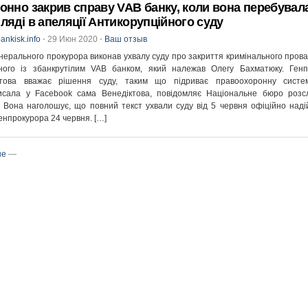
онно закрив справу VAB банку, коли вона перебувал
ляді в апеляції Антикорупційного суду
ankisk.info
⋅
29 Июн 2020
⋅
Ваш отзыв
нерального прокурора виконав ухвалу суду про закриття кримінального пров
аного із збанкрутілим VAB банком, який належав Олегу Бахматюку. Генп
ктова вважає рішення суду, таким що підриває правоохоронну систе
исала у Facebook сама Венедіктова, повідомляє Національне бюро розсл
. Вона наголошує, що повний текст ухвали суду від 5 червня офіційно над
енпрокурора 24 червня. […]
ше
—