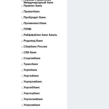
Международный банк
Правекс Банк
Приватбанк
ПроКредит Банк
Проминвестбанк
ПУМБ
Райффайзен банк Аваль
Родовид Банк
Сбербанк России
СЕБ Банк
Соцкомбанк
Трансбанк
Укрінбанк
Укргазбанк
Укрпромбанк
Укрсиббанк
Укрсоцбанк
Укрэксимбанк
Уникомбанк