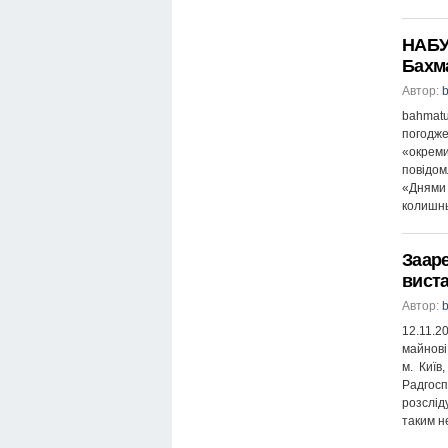
НАБУ 
Бахм
Автор:
b
bahmat
погодж
«окреми
повідом
«Днями 
колишнь
Заар
вист
Автор:
b
12.11.2
майнові
м. Київ
Радгос
розслід
таким н