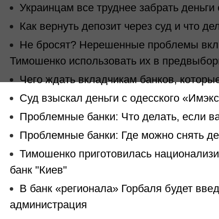
Украинцам все труднее забрать деньги 
Как вернуть депозит через суд и что д
Не бросят? Нерешенные проблемы вкл
Тимошенко использовать их в предвыбор
Чего ждать вкладчикам банков, которы
Суд взыскал деньги с одесского «Имэк
Проблемные банки: Что делать, если в
Проблемные банки: Где можно снять де
Тимошенко приготовилась национализир
банк "Киев"
В банк «регионала» Горбаля будет вве
администрация