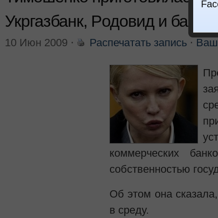
Fac
Укргазбанк, Родовид и банк 
10 Июн 2009
⋅
Распечатать запись
⋅
Ваш
П
за
ср
пр
у
коммерческих банк
собственностью госуд
Об этом она сказала
в среду.