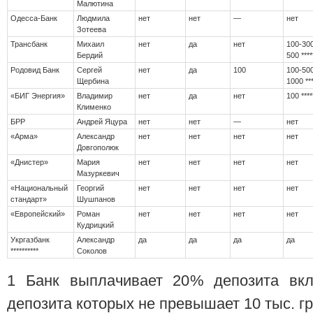
Малютина
Одесса-Банк
Людмила
нет
нет
—
нет
Зотеева
Трансбанк
Михаил
нет
да
нет
100-30
Бердий
500 ****
Родовид Банк
Сергей
нет
да
100
100-50
Щербина
1000 ***
«БИГ Энергия»
Владимир
нет
да
нет
100 ****
Клименко
БРР
Андрей Яцура
нет
нет
—
нет
«Арма»
Александр
нет
нет
нет
нет
Довгополюк
«Днистер»
Мария
нет
нет
нет
нет
Мазуркевич
«Национальный
Георгий
нет
нет
нет
нет
стандарт»
Шушпанов
«Европейский»
Роман
нет
нет
нет
нет
Кудрицкий
Укргазбанк
Александр
да
да
да
да
**********
Соколов
1 Банк выплачивает 20% депозита вкл
депозита которых не превышает 10 тыс. гр