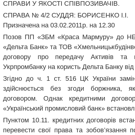
СПРАВИ У ЯКОСТІ СПІВПОЗИВАЧІВ.
СПРАВА № 4/2 СУДДЯ: БОРИСЕНКО І.І.
Призначена на 03.02.2011р. на 12.30
Позов ПП «ЗБМ «Краса Мармуру» до НБ
«Дельта Банк» та ТОВ «Хмельницькбудінв
договору про передачу Активів та к
Укрпромбанку на користь Дельта Банку від 
Згідно до ч. 1 ст. 516 ЦК України замі
здійснюється без згоди боржника, 
договором. Однак кредитними догово
«Український промисловий банк» встановл
Пунктом 10.11. кредитних договорів вст
перевести свої права та зобов’язання 