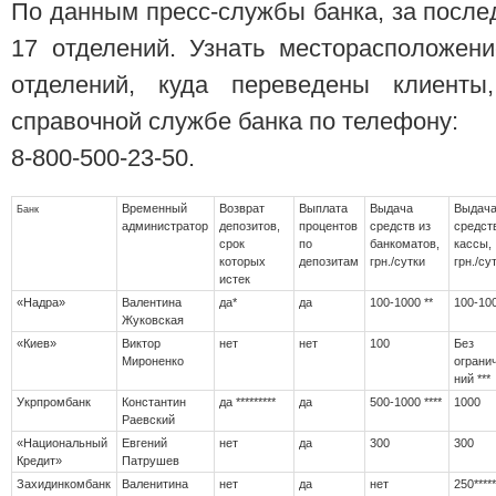
По данным пресс-службы банка, за после
17 отделений. Узнать месторасположен
отделений, куда переведены клиент
справочной службе банка по телефону:
8-800-500-23-50.
Временный
Возврат
Выплата
Выдача
Выдач
Банк
администратор
депозитов,
процентов
средств из
средст
срок
по
банкоматов,
кассы,
которых
депозитам
грн./сутки
грн./су
истек
«Надра»
Валентина
да*
да
100-1000 **
100-100
Жуковская
«Киев»
Виктор
нет
нет
100
Без
Мироненко
ограни
ний ***
Укрпромбанк
Константин
да *********
да
500-1000 ****
1000
Раевский
«Национальный
Евгений
нет
да
300
300
Кредит»
Патрушев
Захидинкомбанк
Валенитина
нет
да
нет
250****