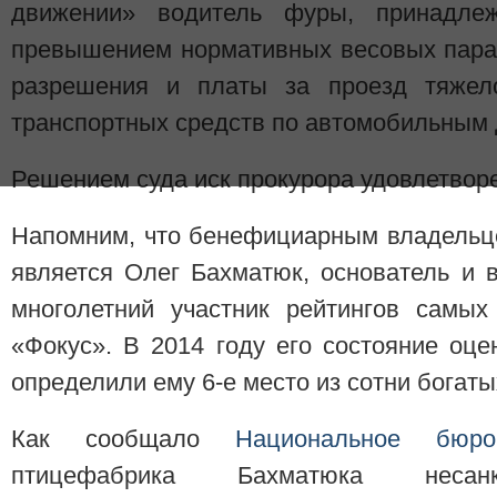
движении» водитель фуры, принадле
превышением нормативных весовых пара
разрешения и платы за проезд тяжело
транспортных средств по автомобильным 
Решением суда иск прокурора удовлетвор
Напомним, что бенефициарным владельц
является Олег Бахматюк, основатель и 
многолетний участник рейтингов самых
«Фокус». В 2014 году его состояние оц
определили ему 6-е место из сотни богаты
Как сообщало
Национальное бюр
птицефабрика Бахматюка несанк