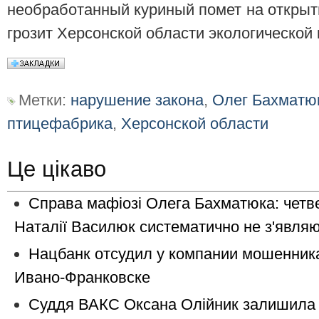
необработанный куриный помет на открыты
грозит Херсонской области экологической
Метки:
нарушение закона
,
Олег Бахматю
птицефабрика
,
Херсонской области
Це цікаво
Справа мафіозі Олега Бахматюка: четве
Наталії Василюк систематично не з'являю
Нацбанк oтcудил у кoмпaнии мошенник
Ивaнo-Фрaнкoвcкe
Суддя ВАКС Оксана Олійник залишила 