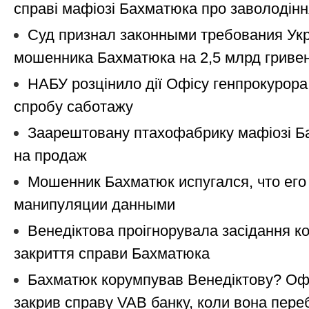
справі мафіозі Бахматюка про заволодінн
Суд признал законными требования Ук
мошенника Бахматюка на 2,5 млрд гриве
НАБУ розцінило дії Офісу генпрокурора
спробу саботажу
Заарештовану птахофабрику мафіозі Б
на продаж
Мошенник Бахматюк испугался, что его 
манипуляции данными
Венедіктова проігнорувала засідання к
закриття справи Бахматюка
Бахматюк корумпував Венедіктову? Офі
закрив справу VAB банку, коли вона переб