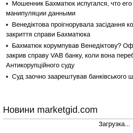
Мошенник Бахматюк испугался, что его 
манипуляции данными
Венедіктова проігнорувала засідання к
закриття справи Бахматюка
Бахматюк корумпував Венедіктову? Офі
закрив справу VAB банку, коли вона переб
Антикорупційного суду
Суд заочно заарештував банківського 
Новини marketgid.com
Загрузка...