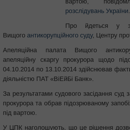
вартою, повід
розслідувань України
.
Про йдеться у за
Вищого
антикорупційного суду
, Центру прот
Апеляційна палата Вищого антикору
апеляційну скаргу прокурора щодо під
04.10.2014 по 13.10.2014 здійснював факт
діяльністю ПАТ «ВіЕйБі Банк».
За результатами судового засідання суд 
прокурора та обрав підозрюваному запобі
під вартою.
У ЦПК наголошують, що це рішення дозв