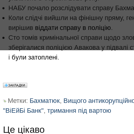
НАБУ почало розслідувати справу Бахмат
Коли слідчі вийшли на фінішну пряму, г
вирішив
віддати справу в поліцію
.
Сто томів кримінальної справи щодо зло
зберігалися поліцією Авакова у підвалі 
і
були затоплені
.
Метки:
Бахматюк
,
Вищого антикорупційно
"ВіЕйБі Банк"
,
тримання під вартою
Це цікаво