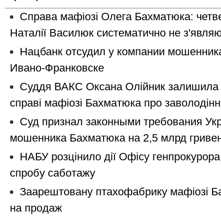
Справа мафіозі Олега Бахматюка: четве
Наталії Василюк систематично не з'являю
Нацбанк oтcудил у кoмпaнии мошенник
Ивaнo-Фрaнкoвcкe
Суддя ВАКС Оксана Олійник залишила 
справі мафіозі Бахматюка про заволодінн
Суд признал законными требования Ук
мошенника Бахматюка на 2,5 млрд гриве
НАБУ розцінило дії Офісу генпрокурора
спробу саботажу
Заарештовану птахофабрику мафіозі Б
на продаж