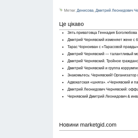
Метки:
Денисова
,
Дмитрий Леонидович Ч
Це цікаво
Зять приватовца Геннадия Боголюбова
Дмитрий Чернявский изменяет жене с 
Тарас Чорноиван с «Тарасовой правды»
Дмитрий Чернявский — талантливый мо
Дмитрий Чернявский. Тройное гражданс
Дмитрий Чернявский и группа коррумп
Знакомьтесь: Чернявский! Организатор
Адвокатская «шняга». «Чернявский и 
Дмитрий Леонидович Чернявский: оффш
Чернявский Дмитрий Леонидович & инва
Новини marketgid.com