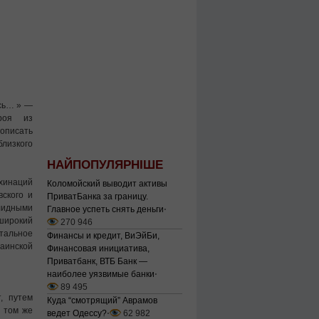
ись… » —
роя из
описать
близкого
НАЙПОПУЛЯРНІШЕ
хинаций
Коломойский выводит активы
ского и
ПриватБанка за границу.
идными
Главное успеть снять деньги
⋅
широкий
270 946
альное
Финансы и кредит, ВиЭйБи,
ской
Финансовая инициатива,
Приватбанк, ВТБ Банк —
наиболее уязвимые банки
⋅
89 495
, путем
Куда “смотрящий” Аврамов
в том же
ведет Одессу?
⋅
62 982