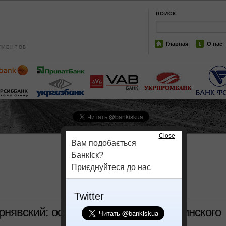
ПОИСК
Главная
О нас
ЛИЕНТОВ
Close
Вам подобається
БанкІск?
Приєднуйтеся до нас
Twitter
рнявский: оффшорный бизнес украинского