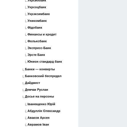
Укрсиббанк
Укрсоцбанк
Укрэксимбанк
Уникомбанк
Фідобанк
Финансы и кредит
Фольксбанк
Экспресс-Банк
Эрсте Банк
Юнион стандард банк
Банки — конверты
Банковский беспредел
Дайджест
Демчак Руслан
Досье на персоны
Іванющенко Юрій
Абдуллін Олександр
Аваков Арсен
Аврамов Іван