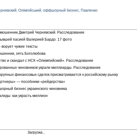
ернявский
,
Олімпійський
,
оффшорный бизнес
,
Павленко
 мошенник Дмитрий Чернявский. Расследование
бывшей пасией Валерией Бардо. 17 фото
 ворует чужие тексты
шенник, зять Боголюбова
тво и скандал с НСК «Олимпийский». Расследование
ированных чиновников украли миллиарды. Расследование
 крупных финансовых сделок присматривается к российскому рынку
партнеры» — пособники «рейдерства»
орный бизнес украинского чиновника
лиды: как украсть миллион
Загрузка...