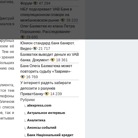
реатива,
Форум
⋅
47 294
НБУ подозревает VAB Банк в
спекуляционном сговоре на
 Дмитрий
межбанковском рынке
⋅
39 233
риалов в
Олег Бахматюк из клана Петра
Порошенко. Расследование
⋅
29 695
крупных
Юнион стандард банк банкрот.
роем её
Видео
⋅
21 717
! Тем не
Бахматюк выводит деньги из VAB
е зрения
банка. Документ
⋅
18 361
больших
Банк Олега Бахматюка может
ению ока
повторить судьбу «Таврики»
⋅
16 769
У інтернеті радять забирати
лиента,
депозити з рахунків
тся тем
Приватбанку
⋅
14 239
телефоны
Рубрики
убличном
aliexpress.com
 список
в, так и
Актуальное интервью
читывая
Аналитика
Анонсы событий
Банк Національний кредит