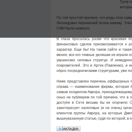
Гугле 
которы
По той простой причине, что ряды этих сам
Леонидович Чернявский более никому. Учит
СМИ было немного.
В глаза бросалась разве что красивая 
финансовых сделок присматривается к р
характер. Еще бы! На таком сайте и такая
менее, все его темные делишки не играли о
украинских силовых структур. И немудре
покровителей. Это и Артек (Павленко), и 
оброс посредническими структурами, уже п
Ниже представлен перечень оффшорных пр
справа — наименование фирмы, которая б
самым холдингом Аврора, принадлежащему 
оных не публикуем по той причине, что в 
доступе в Сети весьма бы их огорчило 
заинтересует налоговые (и не очень) орг
клиентов группы Аврора, на которые Дми
вышеуказанную статью, судя по которой, в