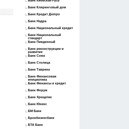
Банк Киевская Русь
Банк Клиринговый дом
Банк Кредит Дніпро
Банк Надра
Банк Национальный кредит
Банк Национальный
стандарт
Банк Пивденный
Банк реконструкции и
развития
Банк Союз
Банк Столица
Банк Таврика
Банк Финансовая
инициатива
Банк Финансы и кредит
Банк Форум
Банк Хрещатик
Банк Юнекс
БМ Банк
Брокбизнесбанк
БТА Банк