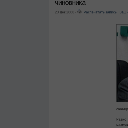
чиновника
23 Дек 2008
⋅
Распечатать запись
⋅
Ваш 
сообщ
Равно
размещ