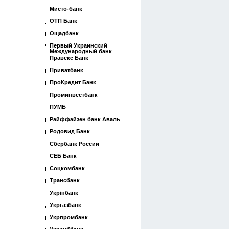
Мисто-банк
ОТП Банк
Ощадбанк
Первый Украинский
Международный банк
Правекс Банк
Приватбанк
ПроКредит Банк
Проминвестбанк
ПУМБ
Райффайзен банк Аваль
Родовид Банк
Сбербанк России
СЕБ Банк
Соцкомбанк
Трансбанк
Укрінбанк
Укргазбанк
Укрпромбанк