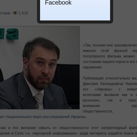
Facebook
отзыв
⋅
1 638
«Так, похоже они зашевелил
именно этой фразой ге
популярного фильма можно 
состояние нашего героя и его 
окружения.
Публикации относительно ма
Дмитрия Леонидовича Черняв
его «Авроры» с инвал
колясками вызвали как и 
резонанс, так и прист
внимание украин
общественности,
ает
Национальное бюро расследований Украины
.
 как и его желание скрыть от общественности этот неприглядный факт
ения в Сети т.н. «мусорной информации»: ради интереса задайте поиск 