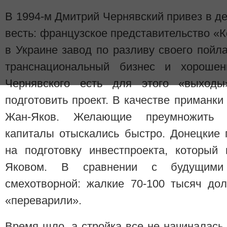
В 1994-м Дмитрий Чернявский привез в д
весть: французское представительство «К
в Украине завод по разливу своего пойл
транснациональный бизнес и хорошен
Чернявского есть для этого «выходы
подготовить проект. В качестве приманк
Жан-Яков. Желающие преумножить п
капиталы отыскались быстро. Донецкие 
на подготовку инвестпроекта, который
Яковом. В сравнении с будущим
смехотворной: жалкие 70-100 тысяч до
«переварили».
Время шло, а стройка все не начиналась