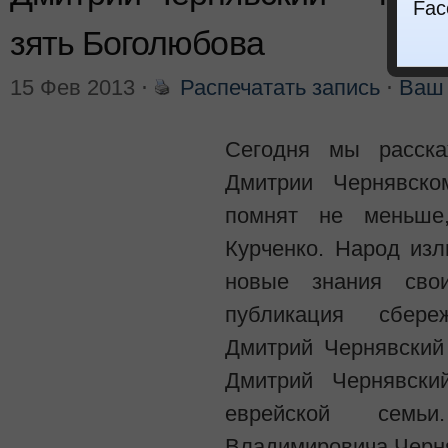
Fac
зять Боголюбова
15 Фев 2013
⋅
Распечатать запись
⋅
Ваш 
Сегодня мы расск
Дмитрии Чернявско
помнят не меньше,
Курченко. Народ из
новые знания свои
публикация сбере
Дмитрий Чернявский
Дмитрий Чернявски
еврейской семь
Владимировича Черня