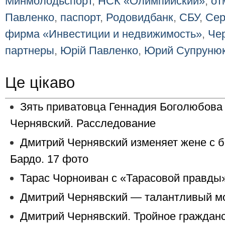
Минмолодьспорт
,
НСК «Олимпийский»
,
от
Павленко
,
паспорт
,
Родовидбанк
,
СБУ
,
Сер
фирма «Инвестиции и недвижимость»
,
Че
партнеры
,
Юрій Павленко
,
Юрий Супруню
Це цікаво
Зять приватовца Геннадия Боголюбова
Чернявский. Расследование
Дмитрий Чернявский изменяет жене с 
Бардо. 17 фото
Тарас Чорноиван с «Тарасовой правды»
Дмитрий Чернявский — талантливый м
Дмитрий Чернявский. Тройное гражданс