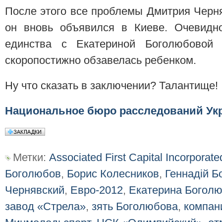
После этого все проблемы Дмитрия Черня
он вновь объявился в Киеве. Очевидно
единства с Екатериной Боголюбовой
скоропостижно обзавелась ребенком.
Ну что сказать в заключении? Талантище!
Национальное бюро расследований Ук
Метки:
Associated First Capital Incorporate
Боголюбов
,
Борис Колесников
,
Геннадій Б
Чернявский
,
Евро-2012
,
Екатерина Богол
завод «Стрела»
,
зять Боголюбова
,
компан