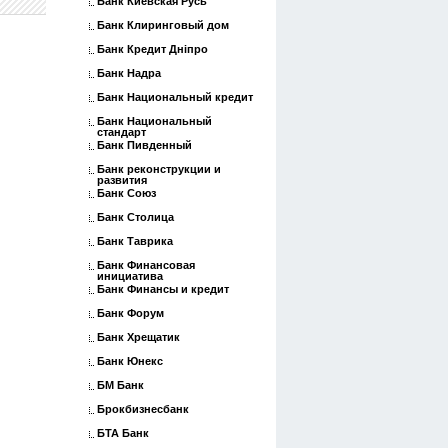
Банк Киевская Русь
Банк Клиринговый дом
Банк Кредит Дніпро
Банк Надра
Банк Национальный кредит
Банк Национальный
стандарт
Банк Пивденный
Банк реконструкции и
развития
Банк Союз
Банк Столица
Банк Таврика
Банк Финансовая
инициатива
Банк Финансы и кредит
Банк Форум
Банк Хрещатик
Банк Юнекс
БМ Банк
Брокбизнесбанк
БТА Банк