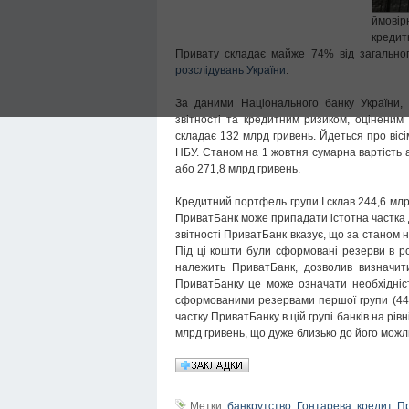
ймові
кредит
Привату складає майже 74% від загальног
розслідувань України
.
За даними Національного банку України
звітності та кредитним ризиком, оціненим
складає 132 млрд гривень. Йдеться про віс
НБУ. Станом на 1 жовтня сумарна вартість 
або 271,8 млрд гривень.
Кредитний портфель групи I склав 244,6 мл
ПриватБанк може припадати істотна частка д
звітності ПриватБанк вказує, що за станом н
Під ці кошти були сформовані резерви в ро
належить ПриватБанк, дозволив визначити
ПриватБанку це може означати необхідніст
сформованими резервами першої групи (44 
частку ПриватБанку в цій групі банків на рі
млрд гривень, що дуже близько до його можл
Метки:
банкрутство
,
Гонтарева
,
кредит
,
П