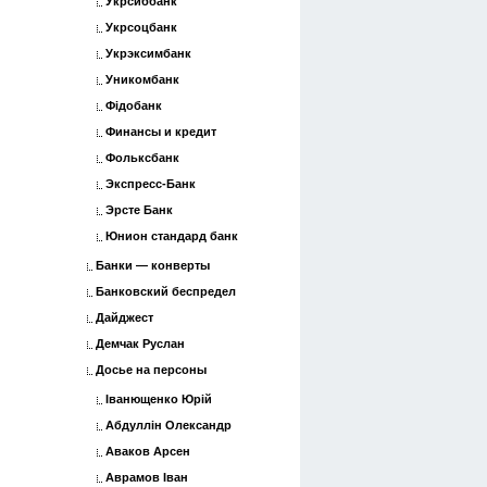
Укрсиббанк
Укрсоцбанк
Укрэксимбанк
Уникомбанк
Фідобанк
Финансы и кредит
Фольксбанк
Экспресс-Банк
Эрсте Банк
Юнион стандард банк
Банки — конверты
Банковский беспредел
Дайджест
Демчак Руслан
Досье на персоны
Іванющенко Юрій
Абдуллін Олександр
Аваков Арсен
Аврамов Іван