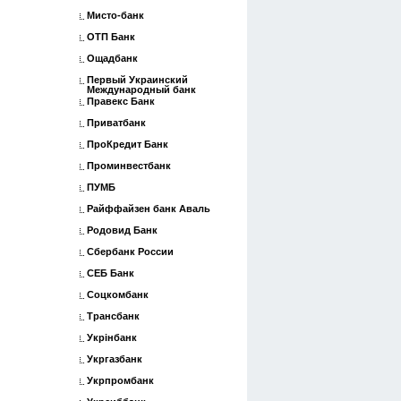
Мисто-банк
ОТП Банк
Ощадбанк
Первый Украинский
Международный банк
Правекс Банк
Приватбанк
ПроКредит Банк
Проминвестбанк
ПУМБ
Райффайзен банк Аваль
Родовид Банк
Сбербанк России
СЕБ Банк
Соцкомбанк
Трансбанк
Укрінбанк
Укргазбанк
Укрпромбанк