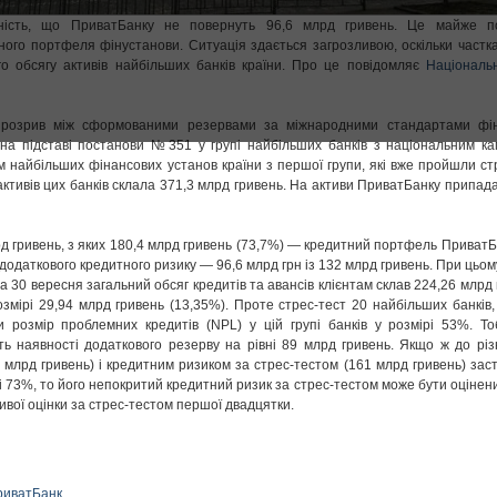
рність, що ПриватБанку не повернуть 96,6 млрд гривень. Це майже п
ного портфеля фінустанови. Ситуація здається загрозливою, оскільки частка
о обсягу активів найбільших банків країни. Про це повідомляє
Національ
, розрив між сформованими резервами за міжнародними стандартами фін
 на підставі постанови №351 у групі найбільших банків з національним ка
ім найбільших фінансових установ країни з першої групи, які вже пройшли ст
активів цих банків склала 371,3 млрд гривень. На активи ПриватБанку припад
рд гривень, з яких 180,4 млрд гривень (73,7%) — кредитний портфель ПриватБ
одаткового кредитного ризику — 96,6 млрд грн із 132 млрд гривень. При цьому
а 30 вересня загальний обсяг кредитів та авансів клієнтам склав 224,26 млрд 
змірі 29,94 млрд гривень (13,35%). Проте стрес-тест 20 найбільших банків,
 розмір проблемних кредитів (NPL) у цій групі банків у розмірі 53%. Т
ь наявності додаткового резерву на рівні 89 млрд гривень. Якщо ж до різ
млрд гривень) і кредитним ризиком за стрес-тестом (161 млрд гривень) зас
вні 73%, то його непокритий кредитний ризик за стрес-тестом може бути оцінени
ивої оцінки за стрес-тестом першої двадцятки.
риватБанк