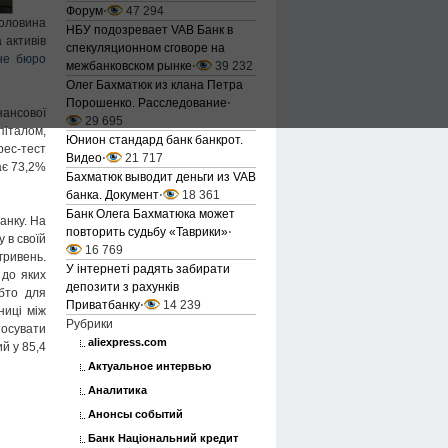
Форум
⋅
47 294
оловина
НБУ подозревает VAB Банк в
 активів
спекуляционном сговоре на
не бюро
межбанковском рынке
⋅
39 232
Олег Бахматюк из клана Петра
Порошенко. Расследование
⋅
ансової
29 695
піталом,
Юнион стандард банк банкрот.
рес-тест
Видео
⋅
21 717
ає 73,2%
Бахматюк выводит деньги из VAB
банка. Документ
⋅
18 361
Банк Олега Бахматюка может
анку. На
повторить судьбу «Таврики»
⋅
 в своїй
16 769
гривень.
У інтернеті радять забирати
 до яких
депозити з рахунків
обто для
Приватбанку
⋅
14 239
ниці між
Рубрики
тосувати
aliexpress.com
й у 85,4
Актуальное интервью
Аналитика
Анонсы событий
Банк Національний кредит