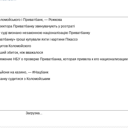
ломойського і Приватбанк, — Рожкова
иректора Приватбанку звинувачують у розтраті
 суді визнано незаконною націоналізацію Приватбанку
ватбанку» гроші купували яхти і картини Пікассо
дитов Коломойского
ший збиток, ніж вважалося
яжение НБУ о проверке Приватбанка, которая привела к его национализации
льйони на казино, — #Нацбанк
анку судитися з Коломойським
Загрузка...