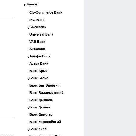
Банки
CityCommerce Bank
ING Банк
Swedbank
Universal Bank
VAB Банк
Актабанк
Альфа-Банк
Астра Банк
Банк Арма
Банк Базис
Банк Биг Энергия
Банк Владимирский
Банк Даниэль
Банк Дельта
Банк Днистер
Банк Европейский
Банк Киев