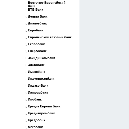
Восточно-Европейский
банк
ВТБ Банк
Дельта Банк
Диалогбанк
Евробанк
Европейский газовый банк
Експобанк
Енергобанк
Захидинкомбанк
Златобанк
Имэксбанк
Индустриалбанк
Индэкс-Банк
Инпромбанк
Ипобанк
Кредит Европа Банк
Кредитпромбанк
Кредобанк
Мегабанк