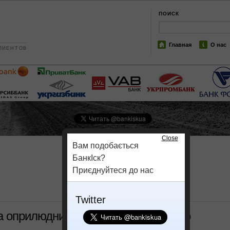
ПОИСК
Главная
О нас
ЛИЕНТОВ
Close
Вам подобається
БанкІск?
Приєднуйтеся до нас
Twitter
а оприлюднила загрозливі дані щодо