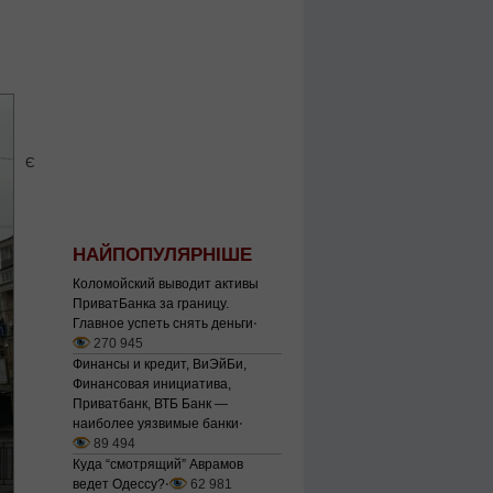
Є
НАЙПОПУЛЯРНІШЕ
Коломойский выводит активы
ПриватБанка за границу.
Главное успеть снять деньги
⋅
270 945
Финансы и кредит, ВиЭйБи,
Финансовая инициатива,
Приватбанк, ВТБ Банк —
наиболее уязвимые банки
⋅
89 494
Куда “смотрящий” Аврамов
ведет Одессу?
⋅
62 981