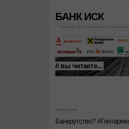
БАНК ИСК
СООБЩЕСТВО ОБМАНУТЫХ БАНКАМИ К
// вы читаете...
ПРИВАТБАНК
Банкрутство? #Гонтарев