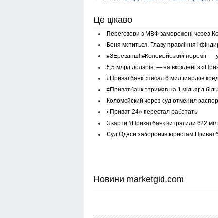
Це цікаво
Переговори з МВФ заморожені через Ко
Беня мститься. Главу правління і фінд
#ЗЕреванш! #Коломойський переміг — у
5,5 млрд доларів, — на вкрадені з «При
#Приватбанк списал 6 миллиардов кре
#Приватбанк отримав на 1 мільярд біль
Коломойский через суд отменил распор
«Приват 24» перестал работать
З карти #Приватбанк витратили 622 мі
Суд Одеси заборонив юристам Приватб
Новини marketgid.com