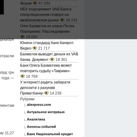
Форум
⋅
47 294
НБУ подозревает VAB Банк в
спекуляционном сговоре на
межбанковском рынке
⋅
39 233
Олег Бахматюк из клана Петра
Порошенко. Расследование
⋅
29 695
 декабря
Юнион стандард банк банкрот.
Видео
⋅
21 717
Бахматюк выводит деньги из VAB
 отрасли
банка. Документ
⋅
18 361
Банк Олега Бахматюка может
повторить судьбу «Таврики»
⋅
млрд грн
16 769
6 года —
У інтернеті радять забирати
депозити з рахунків
Приватбанку
⋅
14 239
Рубрики
aliexpress.com
клиентам
Актуальное интервью
Аналитика
Анонсы событий
му 11,27
Банк Національний кредит