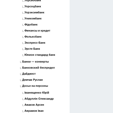
Укрсиббанк
Укрсоцбанк
Укрэксимбанк
Уникомбанк
Фідобанк
Финансы и кредит
Фольксбанк
Экспресс-Банк
Эрсте Банк
Юнион стандард банк
Банки — конверты
Банковский беспредел
Дайджест
Демчак Руслан
Досье на персоны
Іванющенко Юрій
Абдуллін Олександр
Аваков Арсен
Аврамов Іван