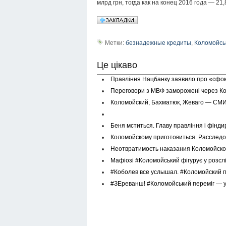
млрд грн, тогда как на конец 2016 года — 21,
Метки:
безнадежные кредиты
,
Коломойсь
Це цікаво
Правління Нацбанку заявило про «сфок
Переговори з МВФ заморожені через Ко
Коломойский, Бахматюк, Жеваго — СМИ
Беня мститься. Главу правління і фінд
Коломойскому приготовиться. Расслед
Неотвратимость наказания Коломойско
Мафіозі #Коломойський фігурує у розсл
#Коболев все услышал. #Коломойский п
#ЗЕреванш! #Коломойський переміг — у