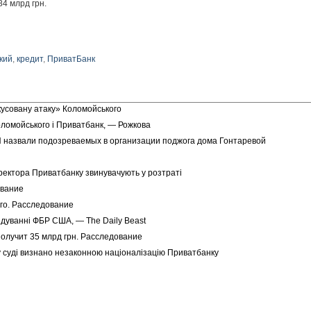
84 млрд грн.
кий
,
кредит
,
ПриватБанк
усовану атаку» Коломойського
ломойського і Приватбанк, — Рожкова
 назвали подозреваемых в организации поджога дома Гонтаревой
иректора Приватбанку звинувачують у розтраті
ование
го. Расследование
ідуванні ФБР США, — The Daily Beast
олучит 35 млрд грн. Расследование
 суді визнано незаконною націоналізацію Приватбанку