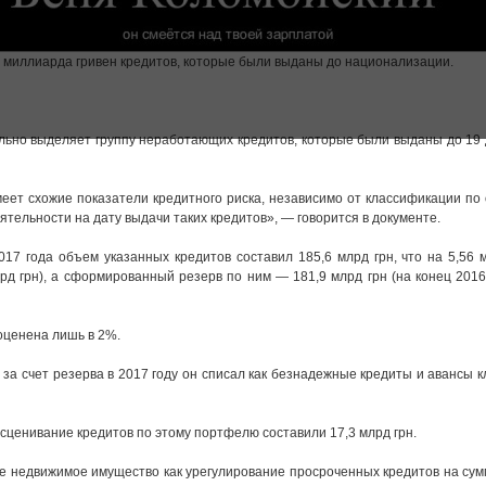
 миллиарда гривен кредитов, которые были выданы до национализации.
ельно выделяет группу неработающих кредитов, которые были выданы до 19
еет схожие показатели кредитного риска, независимо от классификации по
тельности на дату выдачи таких кредитов», — говорится в документе.
017 года объем указанных кредитов составил 185,6 млрд грн, что на 5,56 
лрд грн), а сформированный резерв по ним — 181,9 млрд грн (на конец 201
оценена лишь в 2%.
 за счет резерва в 2017 году он списал как безнадежные кредиты и авансы 
сценивание кредитов по этому портфелю составили 17,3 млрд грн.
ое недвижимое имущество как урегулирование просроченных кредитов на сум