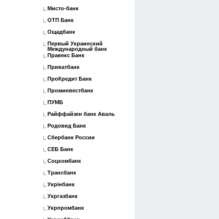
Мисто-банк
ОТП Банк
Ощадбанк
Первый Украинский
Международный банк
Правекс Банк
Приватбанк
ПроКредит Банк
Проминвестбанк
ПУМБ
Райффайзен банк Аваль
Родовид Банк
Сбербанк России
СЕБ Банк
Соцкомбанк
Трансбанк
Укрінбанк
Укргазбанк
Укрпромбанк