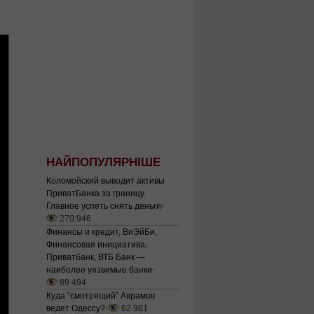
НАЙПОПУЛЯРНІШЕ
Коломойский выводит активы
ПриватБанка за границу.
Главное успеть снять деньги
⋅
270 946
Финансы и кредит, ВиЭйБи,
Финансовая инициатива,
Приватбанк, ВТБ Банк —
наиболее уязвимые банки
⋅
89 494
Куда “смотрящий” Аврамов
ведет Одессу?
⋅
62 981