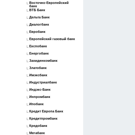
Восточно-Европейский
банк
ВТБ Банк
Дельта Банк
Диалогбанк
Евробанк
Европейский газовый банк
Експобанк
Енергобанк
Захидинкомбанк
Златобанк
Имэксбанк
Индустриалбанк
Индэкс-Банк
Инпромбанк
Ипобанк
Кредит Европа Банк
Кредитпромбанк
Кредобанк
Мегабанк