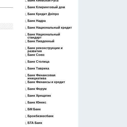
Банк Киевская Русь
Банк Клиринговый дом
Банк Кредит Дніпро
Банк Надра
Банк Национальный кредит
Банк Национальный
стандарт
Банк Пивденный
Банк реконструкции и
развития
Банк Союз
Банк Столица
Банк Таврика
Банк Финансовая
инициатива
Банк Финансы и кредит
Банк Форум
Банк Хрещатик
Банк Юнекс
БМ Банк
Брокбизнесбанк
БТА Банк