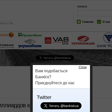
ПОИСК
Главная
О нас
ЛИЕНТОВ
Close
Вам подобається
БанкІск?
Приєднуйтеся до нас
Twitter
иллиардов кредитов Коломойского