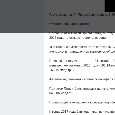
Государственный «Приватбанк» списал 5,56
Об этом сообщает
Банкиск
.
Согласно отчетности ПриватБанка, он отд
2016 года, то есть до национализации.
«По мнению руководства, этот портфель им
экономики и направлением коммерческой дея
Приватбанк отмечает, что на 31 декабря 2
меньше, чем на конец 2016 года (191,14 м
169,15 млрд грн).
Фактически, реальная стоимость портфеля 
При этом Приватбанк приводит данные, что
на 5,86 млрд грн.
Прошлогодние отчисления в резерв под обе
К концу 2017 года банк оценивал полученн