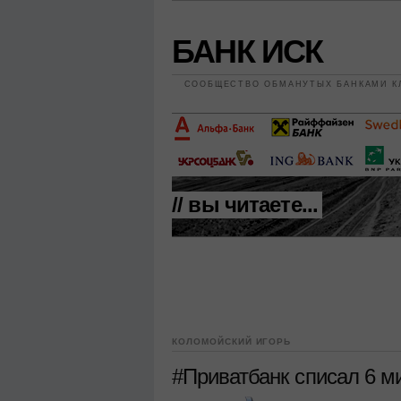
БАНК ИСК
СООБЩЕСТВО ОБМАНУТЫХ БАНКАМИ К
// вы читаете...
КОЛОМОЙСКИЙ ИГОРЬ
#Приватбанк списал 6 м