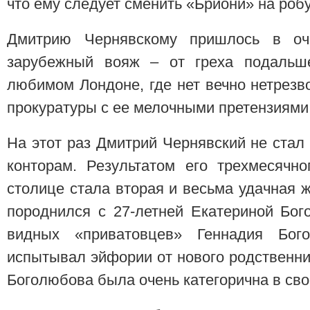
что ему следует сменить «Бриони» на робу
Дмитрию Чернявскому пришлось в оч
зарубежный вояж – от греха подальше
любимом Лондоне, где нет вечно нетрезв
прокуратуры с ее мелочными претензиями
На этот раз Дмитрий Чернявский не стал
конторам. Результатом его трехмесячн
столице стала вторая и весьма удачная 
породнился с 27-летней Екатериной Бог
видных «приватовцев» Геннадия Бого
испытывал эйфории от нового родственни
Боголюбова была очень категорична в св