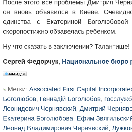
После этого все проблемы Дмитрия Черня
он вновь объявился в Киеве. Очевидно
единства с Екатериной Боголюбовой
скоропостижно обзавелась ребенком.
Ну что сказать в заключении? Талантище!
Сергей Федорчук,
Национальное бюро 
Метки:
Associated First Capital Incorporate
Боголюбов
,
Геннадій Боголюбов
,
госслужб
Леонидович Чернявский
,
Дмитрий Черняв
Екатерина Боголюбова
,
Ефим Звягильски
Леонид Владимирович Чернявский
,
Лужко