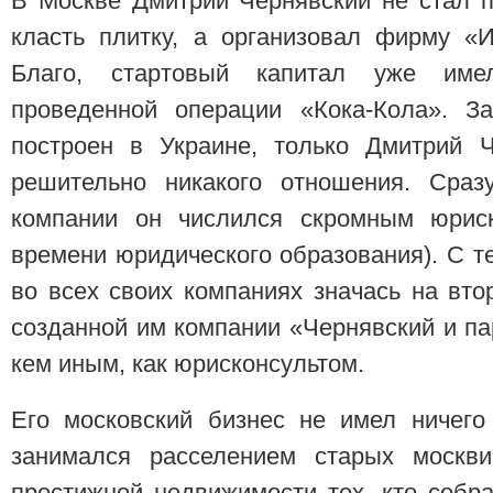
В Москве Дмитрий Чернявский не стал п
класть плитку, а организовал фирму «
Благо, стартовый капитал уже име
проведенной операции «Кока-Кола». З
построен в Украине, только Дмитрий 
решительно никакого отношения. Сраз
компании он числился скромным юриск
времени юридического образования). С те
во всех своих компаниях значась на вто
созданной им компании «Чернявский и п
кем иным, как юрисконсультом.
Его московский бизнес не имел ничего
занимался расселением старых москви
престижной недвижимости тех, кто собр