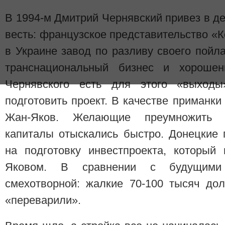
В 1994-м Дмитрий Чернявский привез в д
весть: французское представительство «К
в Украине завод по разливу своего пойл
транснациональный бизнес и хорошен
Чернявского есть для этого «выходы
подготовить проект. В качестве приманк
Жан-Яков. Желающие преумножить п
капиталы отыскались быстро. Донецкие 
на подготовку инвестпроекта, который
Яковом. В сравнении с будущим
смехотворной: жалкие 70-100 тысяч до
«переварили».