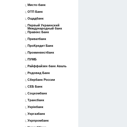
Мисто-банк
ОТП Банк
Ощадбанк
Первый Украинский
Международный банк
Правекс Банк
Приватбанк
ПроКредит Банк
Проминвестбанк
ПУМБ
Райффайзен банк Аваль
Родовид Банк
Сбербанк России
СЕБ Банк
Соцкомбанк
Трансбанк
Укрінбанк
Укргазбанк
Укрпромбанк