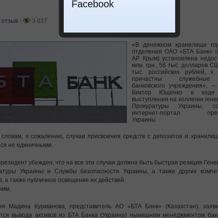
Facebook
 отзыв
⋅
3 037
«В денежном хранилище гор
отделения ОАО «БТА Банк» (г
АР Крым) установлена недос
млн. грн., 56 тыс. долларов С
тыс. российских рублей, к 
причастны служебные
банковского учреждения», —
Виктор Ющенко в ходе 
выступления на коллегии ген
Прокуратуры Украины, со
интернет-портал през
Украины.
 словам, к сожалению, случаи присвоения средств с депозитов и хранили
ся не единичными.
президент убежден, что на все эти случаи должна быть быстрая реакция Ген
ратуры Украины и Службы безопасности Украины, а также других компе
в, а также публичное освещение их действий.
ним,
я Мадина Курманова, представитель АО «БТА Банк» (Казахстан), заяви
тся вывода активов из БТА Банка (Украина) нынешним менеджментом бан