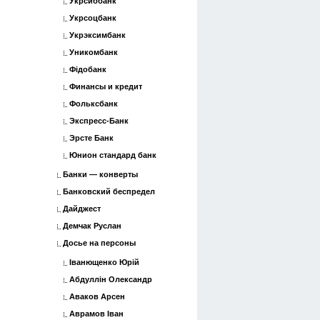
Укрсиббанк
Укрсоцбанк
Укрэксимбанк
Уникомбанк
Фідобанк
Финансы и кредит
Фольксбанк
Экспресс-Банк
Эрсте Банк
Юнион стандард банк
Банки — конверты
Банковский беспредел
Дайджест
Демчак Руслан
Досье на персоны
Іванющенко Юрій
Абдуллін Олександр
Аваков Арсен
Аврамов Іван