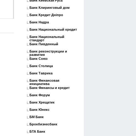
Банк Киевская Русь
Банк Клиринговый дом
Банк Кредит Дніпро
Банк Надра
Банк Национальный кредит
Банк Национальный
стандарт
Банк Пивденный
Банк реконструкции и
развития
Банк Союз
Банк Столица
Банк Таврика
Банк Финансовая
инициатива
Банк Финансы и кредит
Банк Форум
Банк Хрещатик
Банк Юнекс
БМ Банк
Брокбизнесбанк
БТА Банк