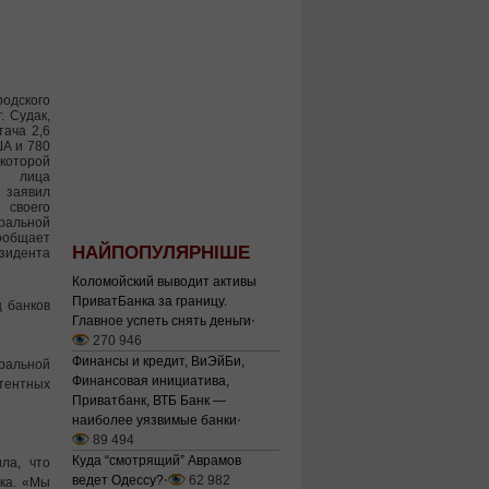
одского
. Судак,
тача 2,6
ША и 780
которой
 лица
 заявил
своего
еральной
общает
НАЙПОПУЛЯРНІШЕ
идента
Коломойский выводит активы
ПриватБанка за границу.
щ банков
Главное успеть снять деньги
⋅
270 946
Финансы и кредит, ВиЭйБи,
еральной
Финансовая инициатива,
тентных
Приватбанк, ВТБ Банк —
наиболее уязвимые банки
⋅
89 494
Куда “смотрящий” Аврамов
ла, что
ведет Одессу?
⋅
62 982
ка. «Мы