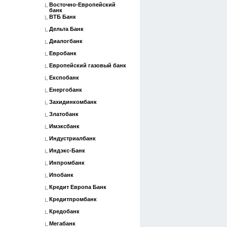
Восточно-Европейский
банк
ВТБ Банк
Дельта Банк
Диалогбанк
Евробанк
Европейский газовый банк
Експобанк
Енергобанк
Захидинкомбанк
Златобанк
Имэксбанк
Индустриалбанк
Индэкс-Банк
Инпромбанк
Ипобанк
Кредит Европа Банк
Кредитпромбанк
Кредобанк
Мегабанк