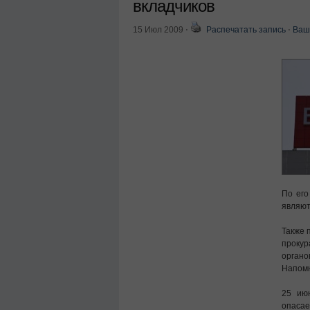
вкладчиков
15 Июл 2009
⋅
Распечатать запись
⋅
Ваш
По его
являют
Также 
проку
органо
Напом
25 июн
опасае