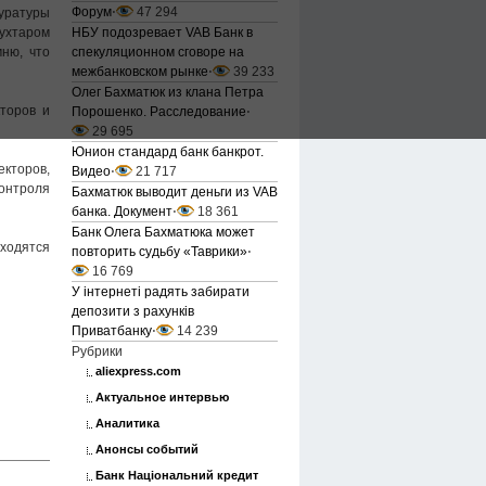
Форум
⋅
47 294
уратуры
НБУ подозревает VAB Банк в
ухтаром
спекуляционном сговоре на
ню, что
межбанковском рынке
⋅
39 233
Олег Бахматюк из клана Петра
торов и
Порошенко. Расследование
⋅
29 695
Юнион стандард банк банкрот.
екторов,
Видео
⋅
21 717
контроля
Бахматюк выводит деньги из VAB
банка. Документ
⋅
18 361
Банк Олега Бахматюка может
аходятся
повторить судьбу «Таврики»
⋅
16 769
У інтернеті радять забирати
депозити з рахунків
Приватбанку
⋅
14 239
Рубрики
aliexpress.com
Актуальное интервью
Аналитика
Анонсы событий
Банк Національний кредит