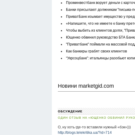
Проминвестбанк ворует деньги с карточ
Банки присылают должникам "письма-по
ПриватБанк изымает имущество у пре
«Напишите, что не имеете к банку прет
Чтобы выбить из клиентов долги, "При
Ющенко обвинил руководство БТА Банка
"Приватбанк" поймали на массовой по
Как банкиры грабят своих клиентов
“Укрсоцбанк”: итальянцы разобьют коп
Новини marketgid.com
ОБСУЖДЕНИЕ
ОДИН ОТЗЫВ НА «ЮЩЕНКО ОБВИНИЛ РУКО
О, ну хоть где-то вставили нужный «бэк»)))
http://blogs.telekritika.ua/?id=714