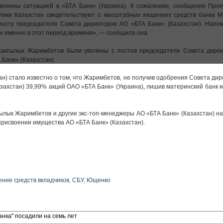
коенны ситуацией в «БТА Банк» (Украина). К сожалению, сообщения Прок
лики Казахстан свидетельствуют о масштабных хищениях средств банка М
посту председателя Совета директоров АО «БТА Банк» (Казахстан). Напом
н именно в этот период времени», — сообщила она.
Жаксылык Жаримбетов были уволены с постов председателя Совета дирек
Банк» (Казахстан).
ан) стало известно о том, что Жаримбетов, не получив одобрения Совета дир
азахстан) 39,99% акций ОАО «БТА Банк» (Украина), лишив материнский банк 
ылык Жаримбетов и другие экс-топ-менеджеры АО «БТА Банк» (Казахстан) н
присвоении имущества АО «БТА Банк» (Казахстан).
ение средств вкладчиков
,
СБУ
,
Ющенко
анка" посадили на семь лет