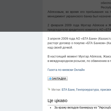
обеспо
Респуб
Аблязовым, во время его пребывания на 
менеджмент украинского банка был назначе
2 февраля 2009 года Мухтар Аблязов и 
председателя кредитного комитета АО «БТА 
3 апреля 2009 года АО «БТА Банк» (Казахст
расторг договор о покупке «БТА Банком» (К
над своей дочкой.
В настоящий момент Мухтар Аблязов, Жакс
в международном розыске, по обвинению в 
Газета по-киевски Онлайн
Метки:
БТА Банк
,
Генпрокуратура
,
присво
Це цікаво
За кражу вкладов банкиршу из "Укрсоцб