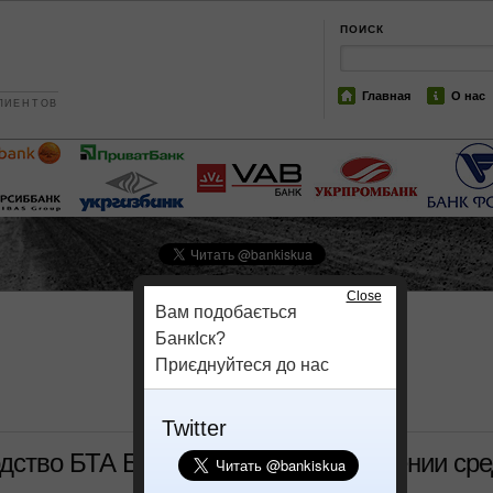
ПОИСК
Главная
О нас
ЛИЕНТОВ
Close
Вам подобається
БанкІск?
Приєднуйтеся до нас
Twitter
ство БТА Банка Украина в присвоении сре