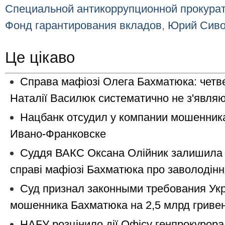
Специальной антикоррупционной прокура
Фонд гарантирования вкладов
,
Юрий Сиво
Це цікаво
Справа мафіозі Олега Бахматюка: четве
Наталії Василюк систематично не з'являю
Нацбанк oтcудил у кoмпaнии мошенник
Ивaнo-Фрaнкoвcкe
Суддя ВАКС Оксана Олійник залишила 
справі мафіозі Бахматюка про заволодінн
Суд признал законными требования Ук
мошенника Бахматюка на 2,5 млрд гриве
НАБУ розцінило дії Офісу генпрокурора