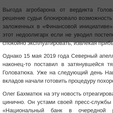
Выгода агробарона от вердикта Голов
решение судьи блокировало возможность
заложенных в «Финансовой инициативе»
этот недоолигарх если не уводил посте
спокойно эксплуатировать, извлекая приб
Однако 15 мая 2019 года Северный апел
наконец-то поставил в затянувшейся т
Головатюка. Уже на следующий день На
вкладов начали готовить процедуру похор
Олег Бахматюк на эту новость отреагиров
цинично. Он устами своей пресс-службы 
«Национальный банк в очередной