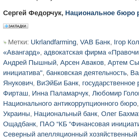
Сергей Федорчук,
Национальное бюро 
Метки:
Ukrlandfarming
,
VAB Банк
,
Ігор Ко
«Авангард»
,
адвокатская фирма «Правочи
Андрей Пышный
,
Арсен Аваков
,
Артем Сы
инициатива"
,
банковская деятельность
,
Ва
Янукович
,
ВиЭйБи Банк
,
государственное
Фирташ
,
Инна Паламарчук
,
Любомир Голо
Национального антикоррупционного бюро
Украины
,
Национальный банк
,
Олег Бахма
Ощадбанк
,
ПАО “КБ “Финансовая инициат
Северный апелляционный хозяйственный 