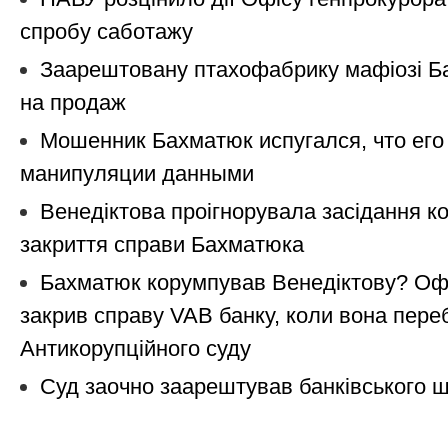
спробу саботажу
Заарештовану птахофабрику мафіозі Б
на продаж
Мошенник Бахматюк испугался, что его 
манипуляции данными
Венедіктова проігнорувала засідання к
закриття справи Бахматюка
Бахматюк корумпував Венедіктову? Офі
закрив справу VAB банку, коли вона переб
Антикорупційного суду
Суд заочно заарештував банківського 