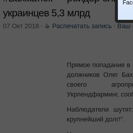
Fac
украинцев 5,3 млрд
07 Окт 2018
⋅
Распечатать запись
⋅
Ваш 
Прямое попадание в 
должников Олег Ба
своего агропр
Укрлендфарминг, со
Наблюдатели шутят
крупнейший долг!”.