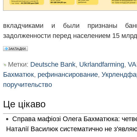
вкладчиками и были признаны ба
задолженности перед населением 15 млрд
Метки:
Deutsche Bank
,
Ukrlandfarming
,
VA
Бахматюк
,
рефинансирование
,
Укрлендфа
поручительство
Це цікаво
Справа мафіозі Олега Бахматюка: четве
Наталії Василюк систематично не з'являю