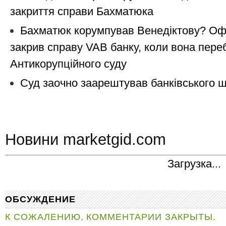
закриття справи Бахматюка
Бахматюк корумпував Венедіктову? Офі
закрив справу VAB банку, коли вона переб
Антикорупційного суду
Суд заочно заарештував банківського 
Новини marketgid.com
Загрузка...
ОБСУЖДЕНИЕ
К СОЖАЛЕНИЮ, КОММЕНТАРИИ ЗАКРЫТЫ.