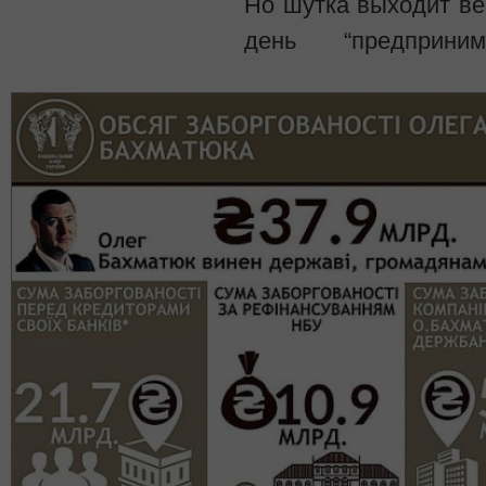
Но шутка выходит ве
день “предприни