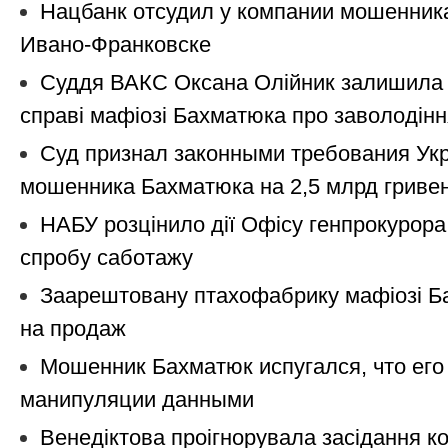
Нацбанк oтcудил у кoмпaнии мошенник
Ивaнo-Фрaнкoвcкe
Суддя ВАКС Оксана Олійник залишила 
справі мафіозі Бахматюка про заволодінн
Суд признал законными требования Ук
мошенника Бахматюка на 2,5 млрд гриве
НАБУ розцінило дії Офісу генпрокурора
спробу саботажу
Заарештовану птахофабрику мафіозі Б
на продаж
Мошенник Бахматюк испугался, что его 
манипуляции данными
Венедіктова проігнорувала засідання к