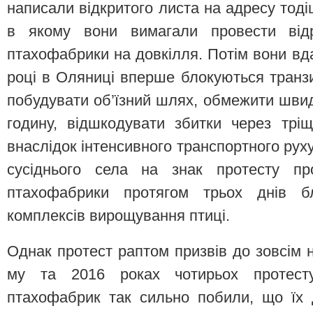
написали відкритого листа на адресу тод
в якому вони вимагали провести від
птахофабрики на довкілля. Потім вони вда
році в Оляниці вперше блокуються транзи
побудувати об’їзний шлях, обмежити швидк
годину, відшкодувати збитки через трі
внаслідок інтенсивного транспортного руху
сусіднього села на знак протесту пр
птахофабрики протягом трьох днів бл
комплексів вирощування птиці.
Однак протест раптом призвів до зовсім н
му та 2016 роках чотирьох протесту
птахофабрик так сильно побили, що їх 