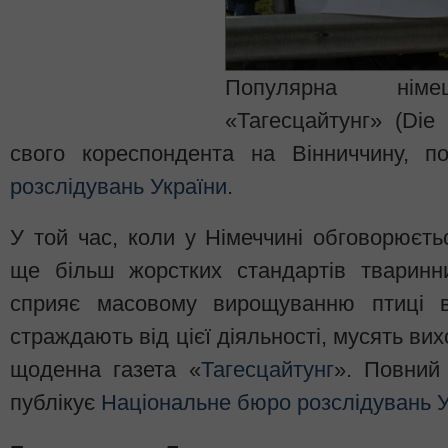
Популярна нім
«Тагесцайтунг» (Die 
свого кореспондента на Вінниччину, 
розслідувань України
.
У той час, коли у Німеччині обговорюєт
ще більш жорстких стандартів тваринн
сприяє масовому вирощуванню птиці в 
страждають від цієї діяльності, мусять ви
щоденна газета «
Тагесцайтунг
». Повний
публікує
Національне бюро розслідувань У