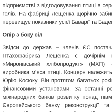
підприємстві з відгодовування птиці в се
голів. На фабриці Лещенка щорічно забив
перевищує показники усієї Баварії та Бад
Опір з боку сіл
Звідси до держав – членів ЄС постача
Птахофабрика Лещенка є дочірнім п
«Миронівський хлібопродукт» (МХП) –
виробника м’яса птиці. Концерн належить
Юрію Косюку. Він протягом багатьох рок
фінансовими установами. За останні р
міжнародних банків розвитку понад півм
Європейського банку реконструкції та