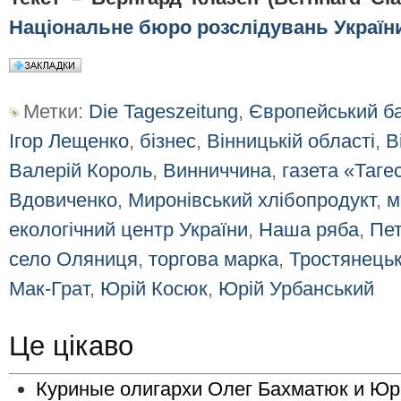
Національне бюро розслідувань Україн
Метки:
Die Tageszeitung
,
Європейський ба
Ігор Лещенко
,
бізнес
,
Вінницькій області
,
В
Валерій Король
,
Винниччина
,
газета «Таге
Вдовиченко
,
Миронівський хлібопродукт
,
м
екологічний центр України
,
Наша ряба
,
Пе
село Оляниця
,
торгова марка
,
Тростянець
Мак-Грат
,
Юрій Косюк
,
Юрій Урбанський
Це цікаво
Куриные олигархи Олег Бахматюк и Юри