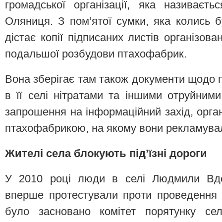
громадської організації, яка називаєт
Оляниця. З пом’ятої сумки, яка колись б
дістає копії підписаних листів організов
подальшої розбудови птахофабрик.
Вона зберігає там також документи щодо 
в її селі нітратами та іншими отруйним
запрошення на інформаційний захід, орга
птахофабрикою, на якому вони рекламувал
Жителі села блокують під’їзні дороги
У 2010 році люди в селі Людмили Вдов
вперше протестували проти проведення б
було засновано комітет порятунку се