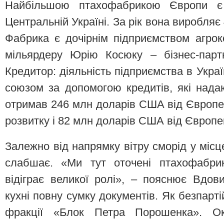
Найбільшою птахофабрикою Європи є
Центральній Україні. За рік вона виробляє
Фабрика є дочірнім підприємством агро
мільярдеру Юрію Косюку – бізнес-парт
Кредитор: діяльність підприємства в Укра
союзом за допомогою кредитів, які над
отримав 246 млн доларів США від Європей
розвитку і 82 млн доларів США від Європей
Залежно від напрямку вітру сморід у місц
слабшає. «Ми тут оточені птахофабри
відіграє великої ролі», – пояснює Вдо
кухні повну сумку документів. Як безпарт
фракції «Блок Петра Порошенка». О