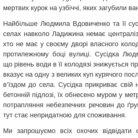
мертвих курок на узбіччі, яких загубили ва
Найбільше Людмила Вдовиченко та її сусі
селах навколо Ладижина немає централіз
хто не має у своєму дворі власного коло
протилежному боці вулиці. Сусідка Люд
що рівень води в її колодязі знижується пр
вказує на одну з великих куп курячого посл
в’їздом до села. Сусідка прикриває свій 
бетонній підлозі, їх обнесено муром у ме
потрапляння небезпечних речовин до ґру
тут стає непридатною для споживання.
Ми запрошуємо всіх охочих відвідати о