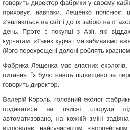
говорить директор фабрики у своєму кабіне
приховує, навпаки. Лещенко пояснює, щ
з’являються на світ і до їх забою на птах
день. Проте є покупці з Азії, які від
курчатам. «Таких курчат ми забиваємо вже 
(його перехрещені долоні роблять красном
Фабрика Лещенка має власних екологів, я
питання. Їх було навіть підвищено за пе
говорить директор.
Валерій Король, головний еколог фабрики,
подивитися на очисні споруди під
автоматизовано, на кожній зміні задія
відповідає найсучаснішім європейські