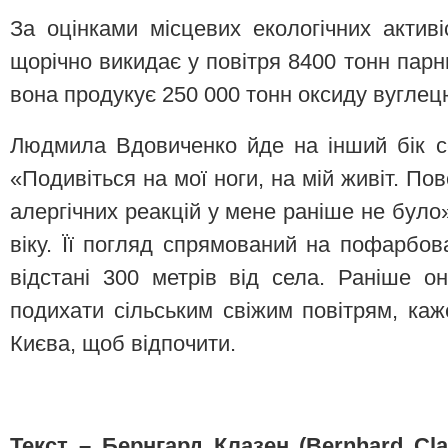
За оцінками місцевих екологічних активі
щорічно викидає у повітря 8400 тонн парни
вона продукує 250 000 тонн оксиду вуглец
Людмила Вдовиченко йде на інший бік с
«Подивіться на мої ноги, на мій живіт. П
алергічних реакцій у мене раніше не було
віку. Її погляд спрямований на пофарбов
відстані 300 метрів від села. Раніше о
подихати сільським свіжим повітрям, каж
Києва, щоб відпочити.
Текст – Бернгард Клазен (Bernhard Cla