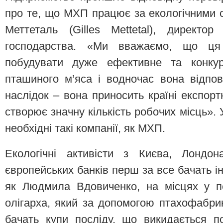
про те, що МХП працює за екологічними
Меттеталь (Gilles Mettetal), директо
господарства. «Ми вважаємо, що ця
побудувати дуже ефективне та конкур
пташиного м’яса і водночас вона відпо
наслідок – вона приносить країні експорт
створює значну кількість робочих місць». 
необхідні такі компанії, як МХП.
Екологічні активісти з Києва, Лондо
європейських банків перш за все бачать інс
як Людмила Вдовиченко, на місцях у п
олігарха, який за допомогою птахофабр
бачать купи посліду, що викидається п