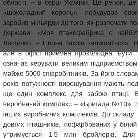
області, – в серці України. Це регіон, д
«шоколадний король», побудував сво
заробив мільярди до того, як розпочати по
держави. «Моя птахофабрика є найбіл
Лещенко. – І вона такою залишиться». На
але в офісі приємна прохолодна. Бути 
означає керувати великим підприємство
майже 5000 співробітників. За його слова
років потужності вирощування мають под
ще один комплекс для забою птиці. 
виробничий комплекс – «Бригада №13». 
інших виробничих комплексів. До складу 
довгих пташників, пофарбованих у білий 
утримується 1,5 млн бройлерів. Для 