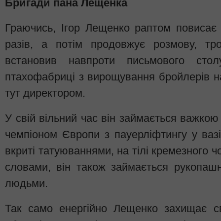
Бригади пана Лещенка
Граючись, Ігор Лещенко раптом повисає н
разів, а потім продовжує розмову, тро
встановив навпроти письмового сто
птахофабриці з вирощування бройлерів н
тут директором.
У свій вільний час він займається важкою
чемпіоном Європи з пауерліфтингу у вазі
вкриті татуюваннями, на тілі кремезного чо
словами, він також займається рукопаш
людьми.
Так само енергійно Лещенко захищає св