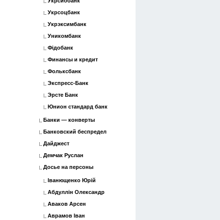
Укрсиббанк
Укрсоцбанк
Укрэксимбанк
Уникомбанк
Фідобанк
Финансы и кредит
Фольксбанк
Экспресс-Банк
Эрсте Банк
Юнион стандард банк
Банки — конверты
Банковский беспредел
Дайджест
Демчак Руслан
Досье на персоны
Іванющенко Юрій
Абдуллін Олександр
Аваков Арсен
Аврамов Іван