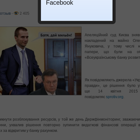
Facebook
отзыв
⋅
2 405
Апеляційний суд Києва зняв
накладений на майно Оле
Януковича, у тому числі н
папери, що були на об
«Всеукраїнському банку розвит
Як повідомляють джерела «Укр
правди», це рішення було у
ще 14 квітня 2015 
повідомляє
sprotiv.org
.
икнути розблокування ресурсів, у той же день Держфінмоніторинг, зважаючи
ини, ухвалив рішення повторно зупинити видаткові фінансові операції 
х за відкритим у банку рахунком.