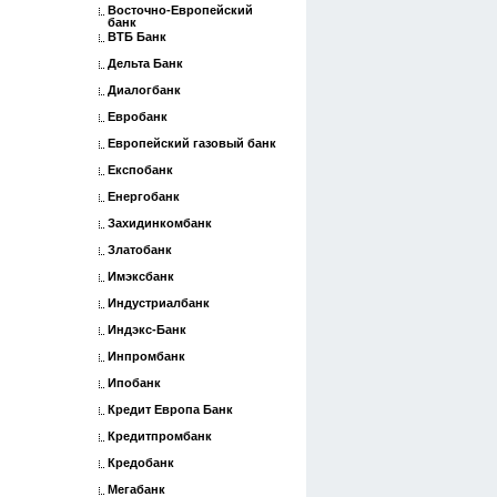
Восточно-Европейский
банк
ВТБ Банк
Дельта Банк
Диалогбанк
Евробанк
Европейский газовый банк
Експобанк
Енергобанк
Захидинкомбанк
Златобанк
Имэксбанк
Индустриалбанк
Индэкс-Банк
Инпромбанк
Ипобанк
Кредит Европа Банк
Кредитпромбанк
Кредобанк
Мегабанк