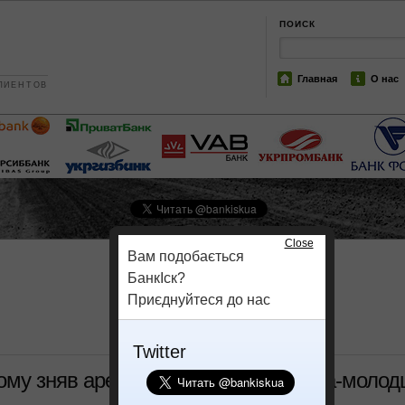
ПОИСК
Главная
О нас
ЛИЕНТОВ
Close
Вам подобається
БанкІск?
Приєднуйтеся до нас
Twitter
вому зняв арешт мільярда Януковича-молод