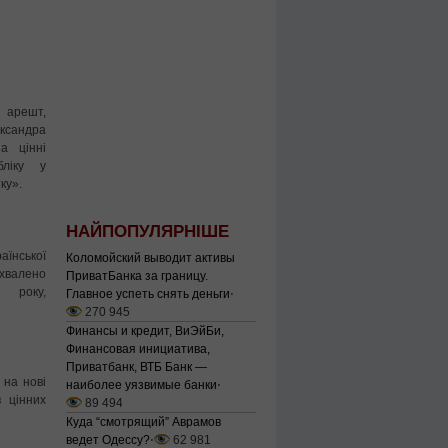
 арешт,
ксандра
а цінні
ліку у
ку».
НАЙПОПУЛЯРНІШЕ
аїнської
Коломойский выводит активы
хвалено
ПриватБанка за границу.
року,
Главное успеть снять деньги
⋅
270 945
Финансы и кредит, ВиЭйБи,
Финансовая инициатива,
Приватбанк, ВТБ Банк —
 на нові
наиболее уязвимые банки
⋅
в цінних
89 494
Куда “смотрящий” Аврамов
ведет Одессу?
⋅
62 981