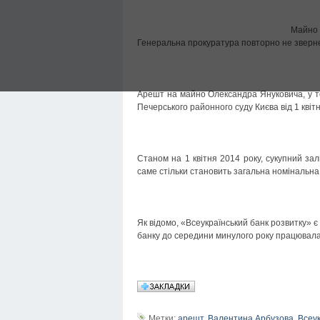
Майно 
Генеральна прокуратура повторно не зверне
Арешт на майно Олександра Януковича, у то
Печерського районного суду Києва від 1 квітн
Станом на 1 квітня 2014 року, сукупний за
саме стільки становить загальна номінальна 
Як відомо, «Всеукраїнський банк розвитку» 
банку до середини минулого року працювала
Метки:
арешт
,
Валентина Арбузова
,
Всеук