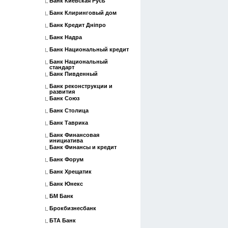
Банк Киевская Русь
Банк Клиринговый дом
Банк Кредит Дніпро
Банк Надра
Банк Национальный кредит
Банк Национальный
стандарт
Банк Пивденный
Банк реконструкции и
развития
Банк Союз
Банк Столица
Банк Таврика
Банк Финансовая
инициатива
Банк Финансы и кредит
Банк Форум
Банк Хрещатик
Банк Юнекс
БМ Банк
Брокбизнесбанк
БТА Банк