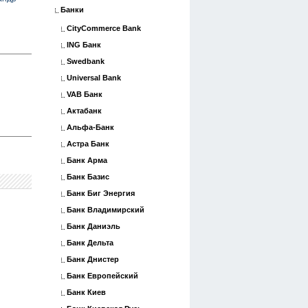
Банки
CityCommerce Bank
ING Банк
Swedbank
Universal Bank
VAB Банк
Актабанк
Альфа-Банк
Астра Банк
Банк Арма
Банк Базис
Банк Биг Энергия
Банк Владимирский
Банк Даниэль
Банк Дельта
Банк Днистер
Банк Европейский
Банк Киев