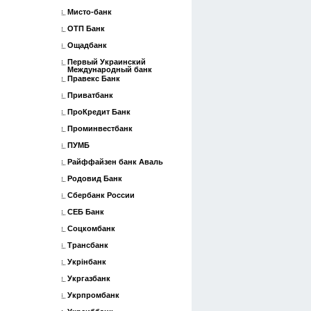
Мисто-банк
ОТП Банк
Ощадбанк
Первый Украинский
Международный банк
Правекс Банк
Приватбанк
ПроКредит Банк
Проминвестбанк
ПУМБ
Райффайзен банк Аваль
Родовид Банк
Сбербанк России
СЕБ Банк
Соцкомбанк
Трансбанк
Укрінбанк
Укргазбанк
Укрпромбанк