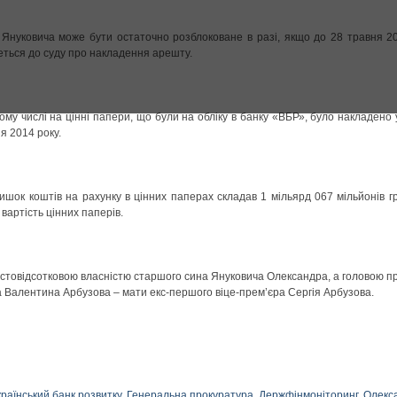
Януковича може бути остаточно розблоковане в разі, якщо до 28 травня 2
ться до суду про накладення арешту.
му числі на цінні папери, що були на обліку в банку «ВБР», було накладено
я 2014 року.
лишок коштів на рахунку в цінних паперах складав 1 мільярд 067 мільйонів г
вартість цінних паперів.
є стовідсотковою власністю старшого сина Януковича Олександра, а головою п
 Валентина Арбузова – мати екс-першого віце-прем’єра Сергія Арбузова.
раїнський банк розвитку
,
Генеральна прокуратура
,
Держфінмоніторинг
,
Олекс