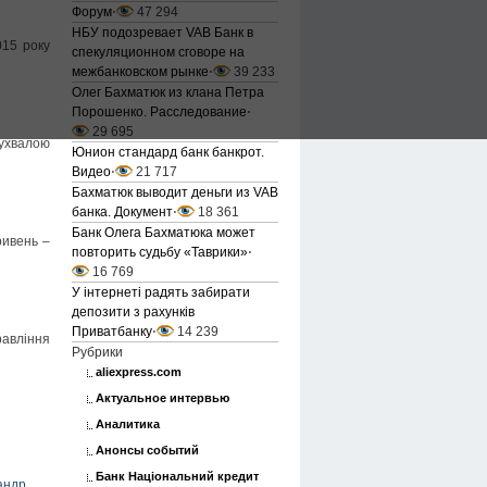
Форум
⋅
47 294
НБУ подозревает VAB Банк в
015 року
спекуляционном сговоре на
межбанковском рынке
⋅
39 233
Олег Бахматюк из клана Петра
Порошенко. Расследование
⋅
29 695
 ухвалою
Юнион стандард банк банкрот.
Видео
⋅
21 717
Бахматюк выводит деньги из VAB
банка. Документ
⋅
18 361
Банк Олега Бахматюка может
ривень –
повторить судьбу «Таврики»
⋅
16 769
У інтернеті радять забирати
депозити з рахунків
Приватбанку
⋅
14 239
равління
Рубрики
aliexpress.com
Актуальное интервью
Аналитика
Анонсы событий
Банк Національний кредит
андр