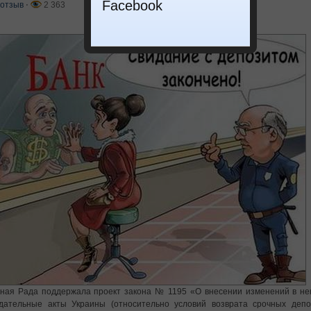
Facebook
отзыв
⋅
2 363
ная Рада поддержала проект закона № 1195 «О внесении изменений в не
дательные акты Украины (относительно условий возврата срочных депоз