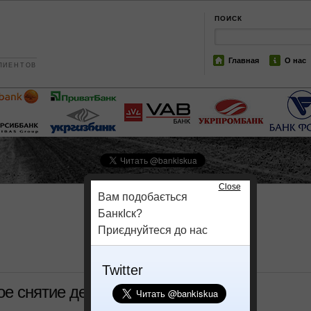
ПОИСК
Главная
О нас
ЛИЕНТОВ
Close
Вам подобається
БанкІск?
Приєднуйтеся до нас
Twitter
ое снятие депозитов