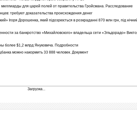
и миллиарды для царей полей от правительства Гройсмана. Расследование
инцев: требуют доказательства происхождения денег
кий» Ігоря Дорошенка, який підозрюється в розкраданні 870 млн грн, під нічни
венности за банкротство «Михайловского» владельца сети «Эльдорадо» Викт
ны более $1,2 млрд Януковича. Подробности
цбанка можно накормить 33 888 человек. Документ
Загрузка...