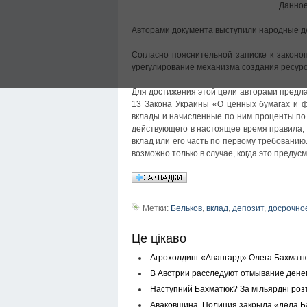
Данное
Авторами документа выступили народные д
Согласно пояснительной записке к законо
урегулирование механизма создания ресурс
Для достижения этой цели авторами предлаг
13 Закона Украины «О ценных бумагах и ф
вклады и начисленные по ним проценты по 
действующего в настоящее время правила, 
вклад или его часть по первому требовани
возможно только в случае, когда это предус
Метки:
Бельков
,
вклад
,
депозит
,
досрочно
Це цікаво
Агрохолдинг «Авангард» Олега Бахматю
В Австрии расследуют отмывание денег
Наступний Бахматюк? За мільярдні роз
Аваковщина. Полиция закрыла «дела Ба