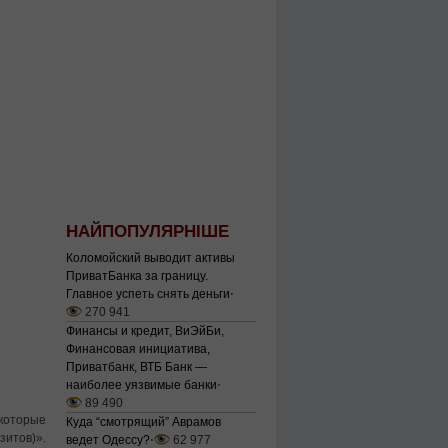
НАЙПОПУЛЯРНІШЕ
Коломойский выводит активы
ПриватБанка за границу.
Главное успеть снять деньги
⋅
270 941
Финансы и кредит, ВиЭйБи,
Финансовая инициатива,
Приватбанк, ВТБ Банк —
наиболее уязвимые банки
⋅
89 490
которые
Куда “смотрящий” Аврамов
итов)».
ведет Одессу?
⋅
62 977