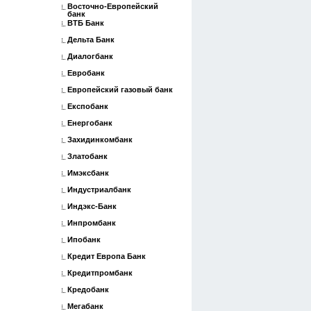
Восточно-Европейский
банк
ВТБ Банк
Дельта Банк
Диалогбанк
Евробанк
Европейский газовый банк
Експобанк
Енергобанк
Захидинкомбанк
Златобанк
Имэксбанк
Индустриалбанк
Индэкс-Банк
Инпромбанк
Ипобанк
Кредит Европа Банк
Кредитпромбанк
Кредобанк
Мегабанк