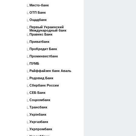
Мисто-банк
ОТП Банк
Ощадбанк
Первый Украинский
Международный банк
Правекс Банк
Приватбанк
ПроКредит Банк
Проминвестбанк
ПУМБ
Райффайзен банк Аваль
Родовид Банк
Сбербанк России
СЕБ Банк
Соцкомбанк
Трансбанк
Укрінбанк
Укргазбанк
Укрпромбанк