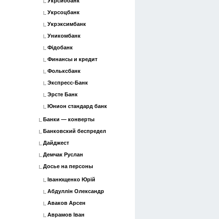
Укрсиббанк
Укрсоцбанк
Укрэксимбанк
Уникомбанк
Фідобанк
Финансы и кредит
Фольксбанк
Экспресс-Банк
Эрсте Банк
Юнион стандард банк
Банки — конверты
Банковский беспредел
Дайджест
Демчак Руслан
Досье на персоны
Іванющенко Юрій
Абдуллін Олександр
Аваков Арсен
Аврамов Іван