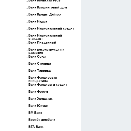
Банк Киевская Русь
Банк Клиринговый дом
Банк Кредит Дніпро
Банк Надра
Банк Национальный кредит
Банк Национальный
стандарт
Банк Пивденный
Банк реконструкции и
развития
Банк Союз
Банк Столица
Банк Таврика
Банк Финансовая
инициатива
Банк Финансы и кредит
Банк Форум
Банк Хрещатик
Банк Юнекс
БМ Банк
Брокбизнесбанк
БТА Банк