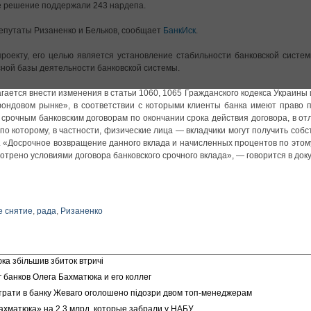
 решение поддержали 243 нардепа.
епутаты Ризаненко и Бельков, сообщает
БанкИск
.
проекту, его целью является установление стабильности банковской систе
ной базы деятельности банковской системы.
ается внести изменения в статьи 1060, 1065 Гражданского кодекса Украины 
ондовом рынке», в соответствии с которыми клиенты банка имеют право 
срочным банковским договорам по окончании срока действия договора, в от
по которому, в частности, физические лица — вкладчики могут получить соб
ю. «Досрочное возвращение данного вклада и начисленных процентов по этом
мотрено условиями договора банковского срочного вклада», — говорится в док
е снятие
,
рада
,
Ризаненко
ка збільшив збиток втричі
 банков Олега Бахматюка и его коллег
трати в банку Жеваго оголошено підозри двом топ-менеджерам
хматюка» на 2,3 млрд, которые забрали у НАБУ