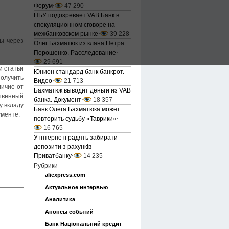
Форум
⋅
47 290
НБУ подозревает VAB Банк в
спекуляционном сговоре на
межбанковском рынке
⋅
39 228
мы через
Олег Бахматюк из клана Петра
Порошенко. Расследование
⋅
29 691
и статьи
Юнион стандард банк банкрот.
получить
Видео
⋅
21 713
личие от
Бахматюк выводит деньги из VAB
ственный
банка. Документ
⋅
18 357
у вкладу
Банк Олега Бахматюка может
ументе.
повторить судьбу «Таврики»
⋅
16 765
У інтернеті радять забирати
депозити з рахунків
Приватбанку
⋅
14 235
Рубрики
aliexpress.com
Актуальное интервью
Аналитика
Анонсы событий
Банк Національний кредит