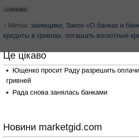
Метки:
заемщики
,
Закон «О банках и бан
кредиты в гривнах
,
погашать валютные кр
Це цікаво
Ющенко просит Раду разрешить оплач
гривней
Рада снова занялась банками
Новини marketgid.com