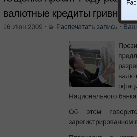
Fac
валютные кредиты гривней
16 Июн 2009
⋅
Распечатать запись
⋅
Ваш
Пре
пред
разр
валю
оф
Национального банка
Об этом говоритс
зарегистрированном 