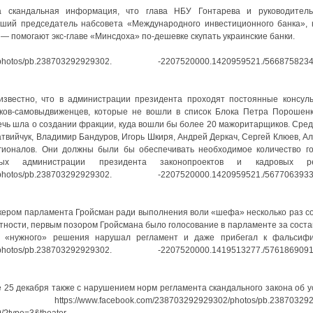
а скандальная информация, что глава НБУ Гонтарева и руководител
ший председатель набсовета «Международного инвестиционного банка», 
 помогают экс-главе «Минсдоха» по-дешевке скупать украинские банки.
302/photos/pb.238703292929302. -2207520000.1420959521./5668758234
известно, что в администрации президента проходят постоянные консуль
ков-самовыдвиженцев, которые не вошли в список Блока Петра Порошенк
ечь шла о создании фракции, куда вошли бы более 20 мажоритарщиков. Сре
атвийчук, Владимир Бандуров, Игорь Шкиря, Андрей Деркач, Сергей Клюев, А
гионалов. Они должны были бы обеспечивать необходимое количество го
ых администрации президента законопроектов и кадровых ре
302/photos/pb.238703292929302. -2207520000.1420959521./5677063933
кером парламента Гройсман ради выполнения воли «шефа» несколько раз 
тности, первым позором Гройсмана было голосование в парламенте за соста
ди «нужного» решения нарушал регламент и даже прибегал к фальсифи
302/photos/pb.238703292929302. -2207520000.1419513277./5761869091
 25 декабря также с нарушением норм регламента скандального закона об 
.facebook.com/238703292929302/photos/pb.2387032929