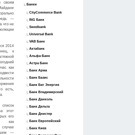
н своим
Банки
Майдане
CityCommerce Bank
рально
предь —
ING Банк
а что не
Swedbank
олюции
Universal Bank
VAB Банк
лся 2014
Актабанк
онец, к
Альфа-Банк
яжной
годний
Астра Банк
час как
Банк Арма
одвести
Банк Базис
льности
ржения
Банк Биг Энергия
о есть,
Банк Владимирский
а.
Банк Даниэль
список
Банк Дельта
за этот
Банк Днистер
рых его
Банк Европейский
ак как
случае
Банк Киев
дшем —