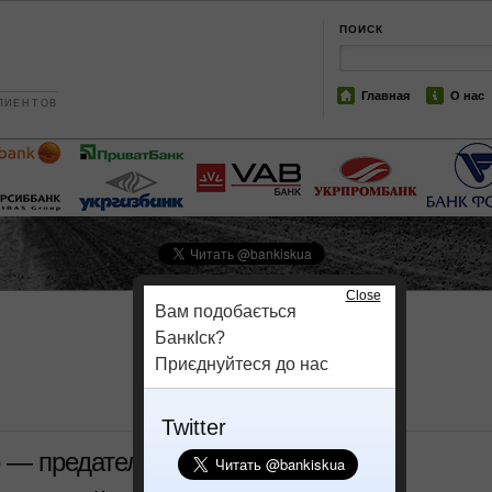
ПОИСК
Главная
О нас
ЛИЕНТОВ
Close
Вам подобається
БанкІск?
Приєднуйтеся до нас
Twitter
 — предатель идеалов Революции