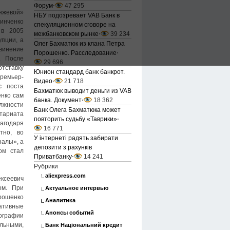
Форум
⋅
47 295
нжевой»
НБУ подозревает VAB Банк в
инченко
спекуляционном сговоре на
 в 2005
межбанковском рынке
⋅
39 234
упции, а
Олег Бахматюк из клана Петра
инение
Порошенко. Расследование
⋅
. После
29 696
отставку
Юнион стандард банк банкрот.
ремьер-
Видео
⋅
21 718
с поста
Бахматюк выводит деньги из VAB
енко сам
банка. Документ
⋅
18 362
лжности
Банк Олега Бахматюка может
ариата
повторить судьбу «Таврики»
⋅
агодаря
16 771
тно, во
У інтернеті радять забирати
налы», а
депозити з рахунків
ом стал
Приватбанку
⋅
14 241
Рубрики
aliexpress.com
ксеевич
ом. При
Актуальное интервью
ошенко
Аналитика
тивные
Анонсы событий
графии
льными,
Банк Національний кредит