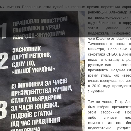
тых, именно Порошенко стал одной из главных причин поражения «ора
революции. Александр З
на пресс-конференции
году обвинил его в корр
затем данное обв
поддержала Тимошенко
чего Ющенко отправил в 
Тимошенко с поста п
министра, Порошенко 
секретаря СНБО, а Зинч
подал в отставку с до
руководителя секрет
президента. Позднее бл
всему этому, как извес
власть вернулись «регио
в 2010 году президент
Янукович.
Тем не менее, Петр Але
был избран президент
этом сторонники Пор
либо считали нега
моменты из его био
недостаточно убедите