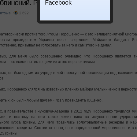
обвинений. Расследование
Facebook
отзыв
⋅
2 692
категорически против того, чтобы Порошенко — с его нелицеприятной биог
новым президентом Украины после свержения Майданом бандита Яну
тственно, призывал не голосовать за него и сам этого не делал.
рвых, для меня было совершенно очевидно, что Порошенко является т
хом — со всеми вытекающими из этого перспективами.
рых, он был одним из учредителей преступной организации под название
ов.
ьих, Порошенко клялся на известных пленках майора Мельниченко в верности
ертых, он был «любым друзем» №1 у президента Ющенко.
х, в правительстве Януковича-Азарова в 2012 году Порошенко трудился м
мики, и поэтому на нем также лежит вина за искусственное удержани
ьного курса гривны, для чего травились золотовалютные резервы и наб
внешние кредиты. Соответственно, он в определенной мере виновен и в 
оду гривны.