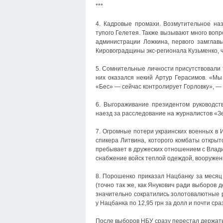
***
4. Кадровые промахи. Возмутительное на
тупого Гелетея. Также вызывают много воп
администрации Ложкина, первого замглав
Кировоградщины экс-регионала Кузьменко, ч
5. Сомнительные личности присутствовали 
них оказался некий Артур Герасимов. «Мы
«Бес» — сейчас контролирует Горловку», — 
6. Выгораживание президентом руководс
наезд за расследование на журналистов «Зе
7. Огромные потери украинских военных в И
спикера Литвина, которого комбаты открыт
пребывает в дружеских отношением с Влад
снабжение войск теплой одеждой, вооружен
8. Порошенко приказал Нацбанку за месяц 
(точно так же, как Янукович ради выборов д
значительно сократились золотовалютные р
у Нацбанка по 12,95 грн за долл и почти сра
После выборов НБУ сразу перестал держать 