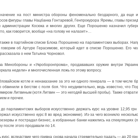
значение на пост министра обороны феноменально бездарного, да еще и
росов фигуры главы Нацбанка Гонтаревой, Генпрокурора Яремы, главы прези
ы администрации Косюка и многих других. Еще Порошенко назначил губер
то, как говорится, вообще «на голову не налазит»…
также в партийном списке Блока Порошенко на парламентских выборах. Нап
 говорим об Артуре Герасимове, который идет в списке Порошенко. Его ч
рассказала о нем Татьяна Чорновол.
тва Минобороны и «Укроборонпрома», продававших оружие внутри Украин
ркала недели» и многочисленная ложь по этому вопросу.
ловайском котле и ненаказание за это ни одного генерала — в том числе бр
о обвинили в бегстве с поля боя. Что неудивительно, ведь известно, что П
имиром Литвиным (хотя Литвин — это негодяй высшей пробы). Также отврат
ием и прочее.
до парламентских выборов искусственно держать курс на уровне 12,95 грн
ержал искусственно курс 8 во вред экономике). Из-за чего возникло несколько
езервы и пострадал бизнес, а избранные банки нажились на спекуляциях (
зу после этого продавали по 14.
курс, вследствие чего гривна снова начала стремительно падать — до 20 грн