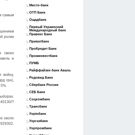
Мисто-банк
ОТП Банк
ем самым
Ощадбанк
Первый Украинский
Международный банк
ашением
Правекс Банк
ый ролик
Приватбанк
ПроКредит Банк
з своих
Проминвестбанк
емель и
ПУМБ
Райффайзен банк Аваль
 войну,
Родовид Банк
рд грн),
Сбербанк России
 5%.
СЕБ Банк
ыборах.
Соцкомбанк
40130/?
Трансбанк
Укрінбанк
пе около
Укргазбанк
29302.
Укрпромбанк