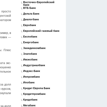
Восточно-Европейский
банк
ВТБ Банк
 просто
Дельта Банк
дентской
Диалогбанк
натором
Евробанк
Европейский газовый банк
ример, в
Експобанк
еловек —
Енергобанк
Захидинкомбанк
ы. Плюс
Златобанк
Имэксбанк
ата экс-
Индустриалбанк
орошенко
Индэкс-Банк
ительное
Инпромбанк
Ипобанк
 за долл
Кредит Европа Банк
 курсов,
покупали
Кредитпромбанк
Кредобанк
Мегабанк
 за долл