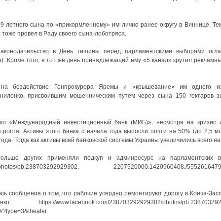
29-летнего сына по «прикормленному» им лично ранее округу в Виннице. Т
тоже провел в Раду своего сына-лоботряса.
законодательство в День тишины перед парламентскими выборами огл
я). Кроме того, в тот же день принадлежащий ему «5 канал» крутил рекламн
 на бездействие Генпрокурора Яремы и «крышевание» им одного и
аниленко, присвоившим мошенническим путем через сына 150 гектаров з
о «Международный инвестиционный банк (МИБ)», несмотря на кризис и
роста. Активы этого банка с начала года выросли почти на 50% (до 2,5 мл
4 года. Тогда как активы всей банковской системы Украины увеличились всего на
льше других применяли подкуп и админресурс на парламентских в
302/photos/pb.238703292929302. -2207520000.1420960408./5552616479
сь сообщение о том, что рабочие усердно ремонтируют дорогу в Конча-Зас
://www.facebook.com/238703292929302/photos/pb.2387032929
?type=3&theater