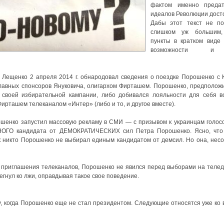
фактом именно предат
идеалов Революции дост
Дабы этот текст не по
слишком уж большим,
пункты в кратком виде 
возможности 
 Лещенко 2 апреля 2014 г. обнародовал сведения о поездке Порошенко с 
 главных спонсоров Януковича, олигархом Фирташем. Порошенко, предполож
своей избирательной кампании, либо добивался лояльности для себя в
рташем телеканалом «Интер» (либо и то, и другое вместе).
шенко запустил массовую рекламу в СМИ — с призывом к украинцам голос
ИНОГО кандидата от ДЕМОКРАТИЧЕСКИХ сил Петра Порошенко. Ясно, что
к никто Порошенко не выбирал единым кандидатом от демсил. Но она, нес
 приглашения телеканалов, Порошенко не явился перед выборами на теле
гнул ко лжи, оправдывая такое свое поведение.
у, когда Порошенко еще не стал президентом. Следующие относятся уже ко