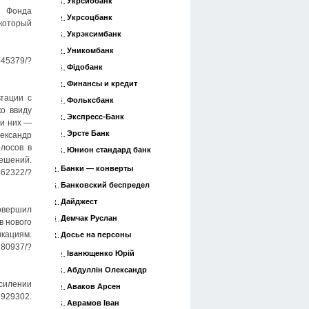
Укрсиббанк
ь Фонда
Укрсоцбанк
который
Укрэксимбанк
Уникомбанк
45379/?
Фідобанк
Финансы и кредит
тации с
Фольксбанк
о ввиду
Экспресс-Банк
ди них —
Эрсте Банк
лександр
лосов в
Юнион стандард банк
шений.
Банки — конверты
62322/?
Банковский беспредел
Дайджест
совершил
Демчак Руслан
в нового
кациям.
Досье на персоны
80937/?
Іванющенко Юрій
Абдуллін Олександр
усилении
Аваков Арсен
29302.
Аврамов Іван