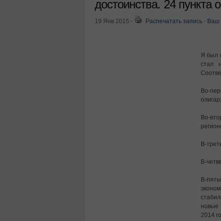
достоинства. 24 пункта 
19 Янв 2015
⋅
Распечатать запись
⋅
Ваш 
Я был 
стал 
Соотве
Во-пе
олигар
Во-вто
регион
В-трет
В-четв
В-пяты
эконо
стабил
новые 
2014 г