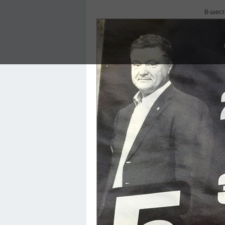
В-шес