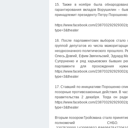
15. Также в ноябре была обнародован
гарантирования вкладов Ворушилин – быв
принадлежит президенту Петру Порошенко —
https://www.facebook.com/238703292929
type=3&theater
16. После парламентских выборов стало 
группой депутатов из числа мажоритарщи
неоднозначного политического прошлого. Р
Олесь Довгий, Ефим Звягильский, Эдуард М
Супруненко и ряд харьковских бывших ре
парламенте для прохождения нужн
https://www.facebook.com/238703292929
type=3&theater
17. Ставший по инициативе Порошенко спи
позорные противозаконные действия. В час
правительства 2 декабря. Тогда он ра
https://www.facebook.com/238703292929
type=3&theater
Вторым позором Гройсмана стало принятие
полномочий СНБО. https://www