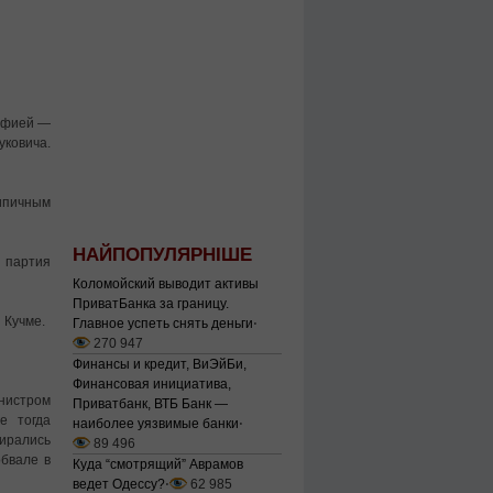
рафией —
ковича.
ипичным
НАЙПОПУЛЯРНІШЕ
м партия
Коломойский выводит активы
ПриватБанка за границу.
 Кучме.
Главное успеть снять деньги
⋅
270 947
Финансы и кредит, ВиЭйБи,
Финансовая инициатива,
инистром
Приватбанк, ВТБ Банк —
е тогда
наиболее уязвимые банки
⋅
ирались
89 496
обвале в
Куда “смотрящий” Аврамов
ведет Одессу?
⋅
62 985