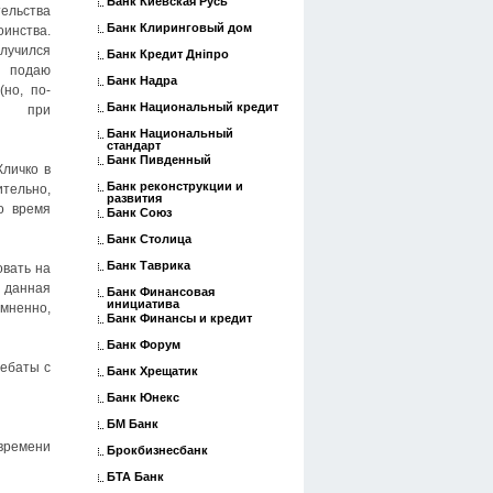
Банк Киевская Русь
ельства
Банк Клиринговый дом
оинства.
лучился
Банк Кредит Дніпро
 подаю
Банк Надра
(но, по-
Банк Национальный кредит
и при
Банк Национальный
стандарт
Банк Пивденный
Кличко в
Банк реконструкции и
ительно,
развития
о время
Банк Союз
Банк Столица
Банк Таврика
овать на
 данная
Банк Финансовая
инициатива
омненно,
Банк Финансы и кредит
Банк Форум
дебаты с
Банк Хрещатик
Банк Юнекс
БМ Банк
 времени
Брокбизнесбанк
БТА Банк