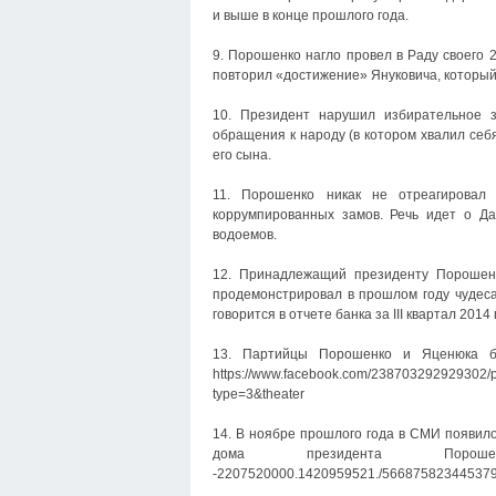
и выше в конце прошлого года.
9. Порошенко нагло провел в Раду своего 
повторил «достижение» Януковича, который 
10. Президент нарушил избирательное 
обращения к народу (в котором хвалил себ
его сына.
11. Порошенко никак не отреагировал
коррумпированных замов. Речь идет о Д
водоемов.
12. Принадлежащий президенту Порошенк
продемонстрировал в прошлом году чудеса 
говорится в отчете банка за III квартал 201
13. Партийцы Порошенко и Яценюка бо
https://www.facebook.com/238703292929
type=3&theater
14. В ноябре прошлого года в СМИ появило
дома президента Порошенко. https
-2207520000.1420959521./566875823445379/