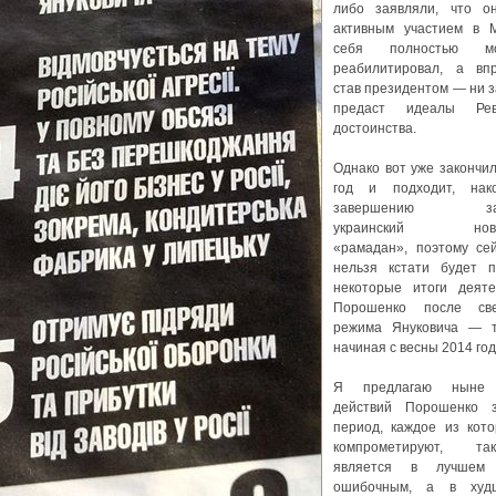
либо заявляли, что о
активным участием в 
себя полностью мо
реабилитировал, а в
став президентом — ни з
предаст идеалы Рев
достоинства.
Однако вот уже закончи
год и подходит, нак
завершению зат
украинский ново
«рамадан», поэтому сей
нельзя кстати будет п
некоторые итоги деяте
Порошенко после све
режима Януковича — т
начиная с весны 2014 год
Я предлагаю ныне 
действий Порошенко 
период, каждое из кото
компрометируют, т
является в лучшем 
ошибочным, а в ху