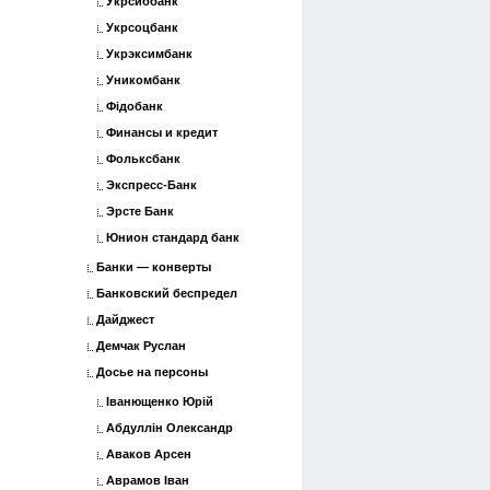
Укрсиббанк
Укрсоцбанк
Укрэксимбанк
Уникомбанк
Фідобанк
Финансы и кредит
Фольксбанк
Экспресс-Банк
Эрсте Банк
Юнион стандард банк
Банки — конверты
Банковский беспредел
Дайджест
Демчак Руслан
Досье на персоны
Іванющенко Юрій
Абдуллін Олександр
Аваков Арсен
Аврамов Іван