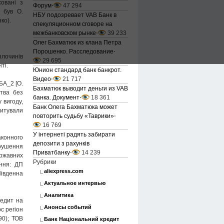
овані з
Форум
⋅
47 294
м був О.
НБУ подозревает VAB Банк в
ко).
спекуляционном сговоре на
межбанковском рынке
⋅
39 233
Олег Бахматюк из клана Петра
Порошенко. Расследование
⋅
злочинів
29 695
ті.
Юнион стандард банк банкрот.
Видео
⋅
21 717
БА_2 [О.
Бахматюк выводит деньги из VAB
ства без
банка. Документ
⋅
18 361
 вигоду,
Банк Олега Бахматюка может
итували
повторить судьбу «Таврики»
⋅
16 769
У інтернеті радять забирати
аконного
депозити з рахунків
рушення
Приватбанку
⋅
14 239
ржавних
Рубрики
ання: ДП
aliexpress.com
Південна
Актуальное интервью
Аналитика
редит на
Анонсы событий
с регіон
0); ТОВ
Банк Національний кредит