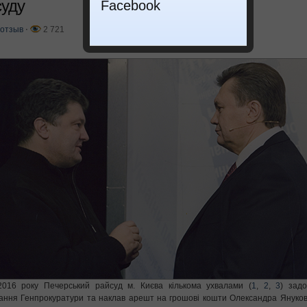
суду
Facebook
отзыв
⋅
2 721
2016 року Печерський райсуд м. Києва кількома ухвалами (
1
,
2
,
3
) зад
ання Генпрокуратури та наклав арешт на грошові кошти Олександра Янукови