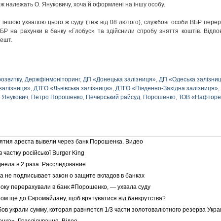
ож належать О. Януковичу, хоча й оформлені на іншу особу.
о з іншою ухвалою цього ж суду (теж від 08 лютого), службові особи ВБР пере
ВБР на рахунки в банку «Глобус» та здійснили спробу зняття коштів. Відпо
решт.
розвитку
,
Держфінмоніторинг
,
ДП «Донецька залізниця»
,
ДП «Одеська залізни
залізниця»
,
ДТГО «Львівська залізниця»
,
ДТГО «Південно-Західна залізниця»
,
 Янукович
,
Петро Порошенко
,
Печерський райсуд
,
Порошенко
,
ТОВ «Нафторе
нятия ареста вывели через банк Порошенка. Видео
частку російської Burger King
нела в 2 раза. Расследование
 не подписывает закон о защите вкладов в банках
 року перерахували в банк #Порошенко, — ухвала суду
ом ще до Євромайдану, щоб врятуватися від банкрутства?
ов украли сумму, которая равняется 1/3 части золотовалютного резерва Укр
енка». Розслідування. Відео