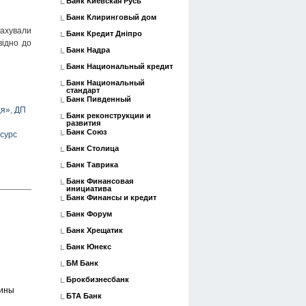
Банк Киевская Русь
Банк Клиринговый дом
рахували
Банк Кредит Дніпро
відно до
Банк Надра
Банк Национальный кредит
Банк Национальный
стандарт
Банк Пивденный
ця»
,
ДП
Банк реконструкции и
развития
Банк Союз
сурс
Банк Столица
Банк Таврика
Банк Финансовая
инициатива
Банк Финансы и кредит
Банк Форум
Банк Хрещатик
Банк Юнекс
БМ Банк
Брокбизнесбанк
аины
БТА Банк