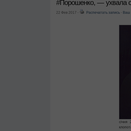
#Порошенко, — ухвала 
22 Фев 2017
⋅
Распечатать запись
⋅
Ваш 
січня 
клопот