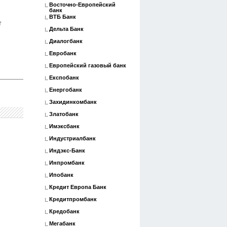
Восточно-Европейский
банк
ВТБ Банк
т
Дельта Банк
Диалогбанк
Евробанк
Европейский газовый банк
Експобанк
Енергобанк
Захидинкомбанк
Златобанк
Имэксбанк
Индустриалбанк
Индэкс-Банк
Инпромбанк
Ипобанк
Кредит Европа Банк
Кредитпромбанк
Кредобанк
Мегабанк