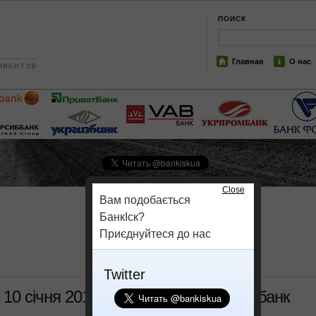
ПОИСК
Главная
О нас
ЛИЕНТОВ
Close
Вам подобається
БанкІск?
Приєднуйтеся до нас
Twitter
 10 січня 2017 року перерахували в банк