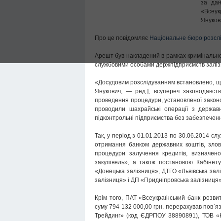
за дан
«Всеук
Януков
Про це повідомляє
Національне бюро розслі
Арешт був накладений в рамках кримінальн
службовими особами держпідприємств залізн
«Досудовим розслідуванням встановлено, що
Янукович, — ред.], всупереч законодавст
проведення процедури, установленої закон
проводили шахрайські операції з держав
підконтрольні підприємства без забезпеченн
Так, у період з 01.01.2013 по 30.06.2014 
отримання банком державних коштів, зло
процедури залучення кредитів, визначен
закупівель», а також постановою Кабінет
«Донецька залізниця», ДТГО «Львівська зал
залізниця» і ДП «Придніпровська залізниця» 
Крім того, ПАТ «Всеукраїнський банк розв
суму 794 132 000,00 грн. перерахував пов`
Трейдинг» (код ЄДРПОУ 38890891), ТОВ «