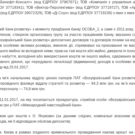
Бенефіт-Консалт» (код ЄДРПОУ 37967671); ТОВ «Компанія з управління а
ОУ 37719341); ТОВ «Вектор-Перспектива» (код ЄДРПОУ 37719727), ТОВ «А
(код ЄДРПОУ 39072329), ТОВ «Ді Соуз» (код ЄДРПОУ 37719238) з яких з яких
ький банк розвитку» з моменту придбання банку ОСОБА_2, а саме з 2011 року,
ляхом, створили організовану групу за участю працівників банку, вказаних с
еукраїнський банк розвитку» депозитних договорів та договорів позики на кор
особливо великих розмірах, вчиняли дії, спрямовані на приховання чи ма
шого майна чи володіння ними, прав на такі кошти або майно, джерела їх пох
 набуття, володіння або використання коштів чи іншого майна, одержаних в
вного діяння, що передувало легалізації (відмиванню) доходів в особливо 
у від 25.01.2017.
а ім’я начальника відділу цінних паперів ПАТ «Всеукраїнський банк розвит
 провідного фахівця відділу стратегії та розвитку — 94,3 млн грн; на ім`я на
 персоналу — 74,8 млн грн.
1.01.2017, на яку посилається прокуратура, службові особи «Всеукраїнсько
н грн у ПАТ «Міжнародний інвестиційний банк».
ком цих коштів є О. Янукович (за даними слідчих, номінальні власники 
ів, які б відповідали обсягам депозитів).
. Києва в рамках згаданого кримінального провадження наклав арешт на