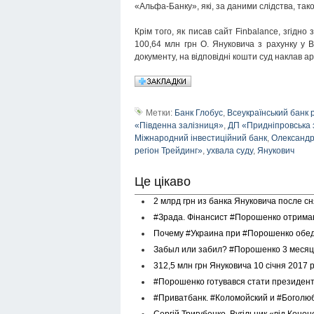
«Альфа-Банку», які, за даними слідства, так
Крім того, як писав сайт Finbalance, згідн
100,64 млн грн О. Януковича з рахунку у 
документу, на відповідні кошти суд наклав а
Метки:
Банк Глобус
,
Всеукраїнський банк 
«Південна залізниця»
,
ДП «Придніпровська 
Міжнародний інвестиційний банк
,
Олександр
регіон Трейдинг»
,
ухвала суду
,
Янукович
Це цікаво
2 млрд грн из банка Януковича после с
#Зрада. Фінансист #Порошенко отримав 
Почему #Украина при #Порошенко обед
Забыл или забил? #Порошенко 3 месяца
312,5 млн грн Януковича 10 січня 2017
#Порошенко готувався стати президент
#Приватбанк. #Коломойский и #Боголюб
Сергій Тригубенко. Вугільник «від Конон