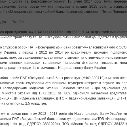
ими слідства та Держфінмоніторингу, 10 січня 2017 року були перерах
раїнського банку розвитку» (на ліквідації з грудня 2015 року; власнико
ич) у «Міжнародний інвестиційний банк» (основний акціонер – Петро Порошен
дувань України
.
ого провадження №42014000000000931 від 15.09.2014 за фактами вчинення 
ичного транспорту та ПАТ «Всеукраїнський банк розвитку», йдеться в докумен
 службові особи ПАТ «Всеукраїнський банк розвитку» власником якого є ОСО
ву України, у період з 2012 по 2014 рік кредитували державні підприєм
одавством, за завищеними кредитними ставками та отримували неправомірну
ними цінними паперами та цінними паперами фіктивних товариств, кред
я за рахунок кредитів, отриманих в Національному банку України.
службові особи ПАТ «Всеукраїнський банк розвитку» (МФО 380719) з метою нез
вживаючи своїм службовим становищем, всупереч інтересам служби на по
ої Господарським кодексом України, Законом України «Про здійснення де
у Міністрів України від 15.06.2011 № 809, здійснили незаконне кредитув
ізниця», ДП «Одеська залізниця», ДТГО «Південно-Західна залізниця», ДП «
на суму понад 2,5 млрд. грн.
итку» отримав протягом 2012—2013 років від Національного банку України к
язаним з ПАТ «Всеукраїнський банк розвитку» підприємствам ТОВ «Нафторесур
Квардіс Н» (код ЄДРПОУ 38310204); ТОВ «Мелон 8» (код ЄДРПОУ 3842219