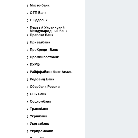
Мисто-банк
ОТП Банк
Ощадбанк
Первый Украинский
Международный банк
Правекс Банк
Приватбанк
ПроКредит Банк
Проминвестбанк
ПУМБ
Райффайзен банк Аваль
Родовид Банк
Сбербанк России
СЕБ Банк
Соцкомбанк
Трансбанк
Укрінбанк
Укргазбанк
Укрпромбанк