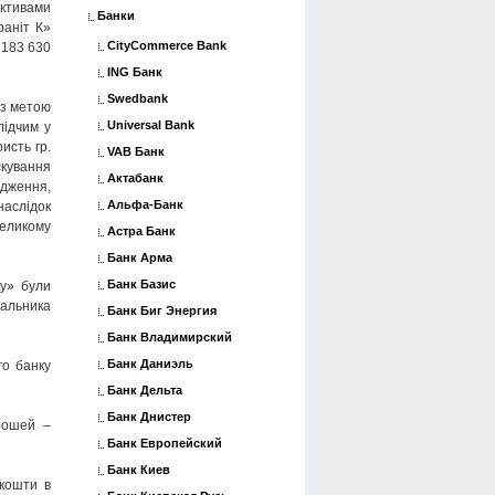
ктивами
Банки
раніт К»
CityCommerce Bank
 183 630
ING Банк
Swedbank
 з метою
Universal Bank
лідчим у
исть гр.
VAB Банк
скування
Актабанк
одження,
Альфа-Банк
наслідок
великому
Астра Банк
Банк Арма
Банк Базис
ку» були
чальника
Банк Биг Энергия
Банк Владимирский
Банк Даниэль
го банку
Банк Дельта
Банк Днистер
грошей –
Банк Европейский
Банк Киев
 кошти в