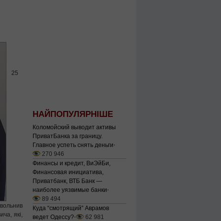
25
НАЙПОПУЛЯРНІШЕ
Коломойский выводит активы
ПриватБанка за границу.
Главное успеть снять деньги
⋅
270 946
Финансы и кредит, ВиЭйБи,
Финансовая инициатива,
Приватбанк, ВТБ Банк —
наиболее уязвимые банки
⋅
89 494
овольнив
Куда “смотрящий” Аврамов
ча, які,
ведет Одессу?
⋅
62 981