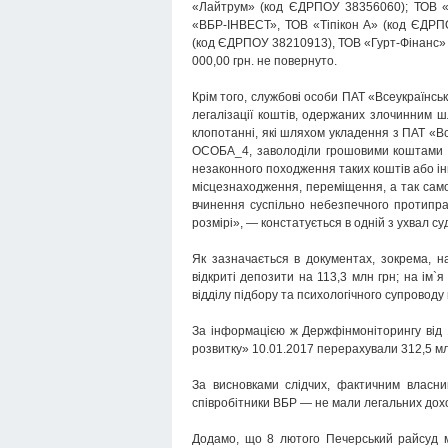
«Лайтрум» (код ЄДРПОУ 38356060); ТОВ «
«ВБР-ІНВЕСТ», ТОВ «Тіпікон А» (код ЄДРП
(код ЄДРПОУ 38210913), ТОВ «Гурт-Фінанс» 
000,00 грн. не повернуто.
Крім того, службові особи ПАТ «Всеукраїнс
легалізації коштів, одержаних злочинним ш
клопотанні, які шляхом укладення з ПАТ «Вс
ОСОБА_4, заволоділи грошовими коштами в 
незаконного походження таких коштів або ін
місцезнаходження, переміщення, а так само
вчинення суспільно небезпечного протипра
розмірі», — констатується в одній з ухвал суд
Як зазначається в документах, зокрема, н
відкриті депозити на 113,3 млн грн; на ім`я
відділу підбору та психологічного супроводу
За інформацією ж Держфінмоніторингу від 1
розвитку» 10.01.2017 перерахували 312,5 мл
За висновками слідчих, фактичним власни
співробітники ВБР — не мали легальних доход
Додамо, що 8 лютого Печерський райсуд м