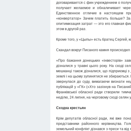
договаривается с фин учреждением о получ
получает желаемое и обналичивает чере
Единственное отличие в настоящем пр
«конвертатор» Зачем платить больше? За
опитимизация затрат — это его главная фи
этом в другой раз.
Кроме того, у «Цыпы» есть братец Сергей, 
Скандал вокруг Писаного камня происходил 
«Про бажання донецьких «інвесторів» за
дізналися у травні цього року. На сході с
мешканці також дізналися, що підприємці з
землі і на цьому зупинятися не збираються
звернулася до суду, вимагаючи визнати нед
публікацій у «ГК» («Хто зазіхнув на Писаний
Франківської обласної ради створили тимч
неділю, 24 липня, на черговому сході селян у 
Сходка крестьян
Крім депутатів обласної ради, які вже по
представники районного керівництва. Го
земельний конфлікт дізнався з преси та від 