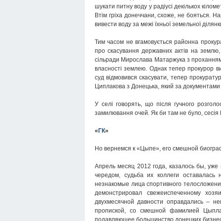
шукати питну воду у радіусі декількох кілом
Втім гріха донеччани, схоже, не бояться. Н
вивести воду за межі їхньої земельної ділянк
Тим часом не вгамовується районна прокура
про скасування державних актів на землю
сільради Мирослава Матаржука з проханням
власності землею. Однак тепер прокурор вим
суд відмовився скасувати, тепер прокурату
Циплакова з Донецька, який за документами
У селі говорять, що після гучного розголо
замилювання очей. Як би там не було, сесія 
«
ГК
»
Но вернемся к «Цыпе», его смешной биогра
Апрель месяц 2012 года, казалось бы, уж
чередом, судьба их коллеги оставалась
незнакомые лица спортивного телосложения
демонстрировал свежеиспеченному хозя
двухмесячной давности оправдались – н
пропиской, со смешной фамилией Цыплак
подавляющее большинство донецких бизнес