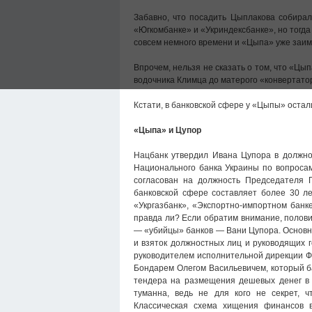
Забавно, что посадить Цыплакова собирал
«Югкомбанке» и «Укриндексбанке», но тогд
совсем немного времени и «Цыпа» уже заиме
Впрочем, нельзя не сказать о том, что «Цып
водочника Климца до матерого «конвертатора
Кстати, в банковской сфере у «Цыпы» остал
«Цыпа» и Цупор
Нацбанк утвердил Ивана Цупора в долж
Национального банка Украины по вопросам
согласован на должность Председател
банковской сфере составляет более 30 л
«Укргазбанк», «Экспортно-импортном банке
правда ли? Если обратим внимание, полови
— «убийцы» банков — Вани Цупора. Основн
и взяток должностных лиц и руководящих г
руководителем исполнительной дирекции Ф
Бондарем Олегом Васильевичем, который б
тендера на размещения дешевых денег в 
туманна, ведь не для кого не секрет, 
Классическая схема хищения финансов 