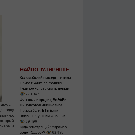
НАЙПОПУЛЯРНІШЕ
Коломойский выводит активы
ПриватБанка за границу.
Главное успеть снять деньги
⋅
270 947
Финансы и кредит, ВиЭйБи,
друзья-
Финансовая инициатива,
ще одну
Приватбанк, ВТБ Банк —
именно,
наиболее уязвимые банки
⋅
 который
89 496
онера и
Куда “смотрящий” Аврамов
ведет Одессу?
⋅
62 985