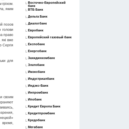
Восточно-Европейский
 гріхом.
банк
ла, яким
ВТБ Банк
Дельта Банк
Диалогбанк
ий позов
о голови
Евробанк
на право
Европейский газовый банк
 які вже
Експобанк
ю Сергія
Енергобанк
Захидинкомбанк
льки для
Златобанк
Имэксбанк
Индустриалбанк
Индэкс-Банк
Инпромбанк
ли своим
Ипобанк
храняют
Кредит Европа Банк
виваясь,
зрения,
Кредитпромбанк
нецкой»
Кредобанк
 время,
Мегабанк