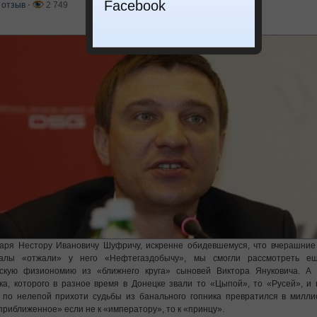
Facebook
 отзыв
⋅
2 749
аря Нестору Ивановичу Шуфричу, искренне обидевшемуся, что вчерашние 
налы «отжали» у него «Нефтегаздобычу», мы смогли рассмотреть е
вскую физиономию из «ближнего круга» сыновей Виктора Януковича. А 
ка, которого в разное время в Донецке звали то «Цыпой», то «Русей», и
 по нелепой прихоти судьбы из банального гопника превратился в милли
приближенное» если не к «императору», то к «принцу».