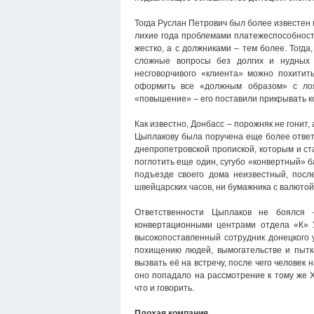
Тогда Руслан Петрович был более известен 
лихие года проблемами платежеспособности
жестко, а с должниками – тем более. Тогд
сложные вопросы без долгих и нудных с
несговорчивого «клиента» можно похитит
оформить все «должным образом» с лоя
«повышение» – его поставили прикрывать 
Как известно, Донбасс – порожняк не гонит,
Цыплакову была поручена еще более ответ
днепропетровской пропиской, которым и с
поглотить еще один, сугубо «конвертный» б
подъезде своего дома неизвестный, посл
швейцарских часов, ни бумажника с валютой 
Ответственности Цыплаков не боялся 
конвертационными центрами отдела «К» 
высокопоставленный сотрудник донецкого у
похищению людей, вымогательстве и пытка
вызвать её на встречу, после чего человек
оно попадало на рассмотрение к тому же 
что и говорить.
Плохая компания