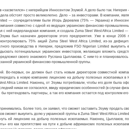
«засветился» с нигерийцем Инносентом Эзумой. А дело было так. Нигерия 
 дела обстоят просто великолепно. Дело – за инвесторами. В компании, яв
imited — соучредителями были Игорь Деревлев (75% — Украина) и Инносен
компания совместно с одной из ведущих украинских финансово-промышленны
с ней нидерландская компания, и создала Zuma Steel West Africa Limited —
 Эзума был назначен директором этого предприятия. Уже в конце 2006 г
 контролировать 75% акций Zuma Steel West Africa Limited, из-за дефици
тного производства в Нигерии, предложив FSO Nigerian Limited выкупить 
дыскать потенциальных украинских инвесторов, желающих вложить средст
предложил своего знакомого Руслана Цыплакова. С ним-то и планировалось
казанной украинской финансово-промышленной группы.
ий. Во-первых, он должен был стать новым директором совместной компан
а передать в новую компанию лицензию на добычу полезных ископаемых в 
est Africa Limited. Наконец, от Эзумы потребовали, чтобы его доля была о
оследний никак не согласился, ввиду юридических особенностей (в случае физ
и бы претендовать партнеры, а так его компания остается под контролем ег
ринимались. Более того, он заявил, что сможет заставить Эзуму продать св
в сможет выкупить долю у украинской группы в Zuma Steel West Africa Limited
нуть ей лицензию на добычу полезных ископаемых. Наконец, Цыплаков, п
ить» его как препятствие на пути к добыче африканских полезных ископае