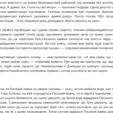
атної власності на землю Верховинський районний суд залишив без розгля
ець. Я думаю, все стало на свої місця», — зазначив Гондурак. Однак депутат 
озов адміністрація підтримала. Оскільки позивачем був «прокурор Верхов
ховинської районної державної адміністрації». Проте голова РДА прод
ністрація… Я не збираюся щось доказувати. Факти говорять за своє».
гор Шумега підтвердив, що судова справа закрита, оскільки райдержадміністр
дтримати судовий позов щодо скасування державних актів на право корис
лян, що на територію біля Писаного каменя зазіхнули «не прості» люди. 
айданчик, електропідстанція. Ви собі уявіть, скільки вам треба буде ходити,
єї пилорами поставити електропідстанцію», — поділився враженнями голова комі
 мотивація судового позову — невстановлені межі сіл. «Я вам скажу, що
і немає майже ніде», — повідомив Шумега. При цьому він припустив, що, ві
ші. Адже нема гарантії, що землевласники з Донецька не захочуть «розши
дійсно перейнялася проблемою буківчан і готова розглянути всі їхні скарги.
шли на Писаний камінь по афини (чорниці — ред.), хотіли набрати води, але ї
 Гора Копілаш, на якій знаходиться Писаний камінь, густо вкрита чорницями. З
ьох гуцулів. Виявилося, що єдине джерело, де брали воду відвідувачі Писаного
ецькі. Схвильовані мешканці навперебій розповідали, що біля джерела, д
кий нікого до нього не підпускає. Крім того, селяни розповіли, що на їхні н
ці, які їм у цьому перешкодили. Тепер охочим відвідати Писаний камінь до