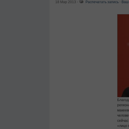
18 Мар 2013
⋅
Распечатать запись
⋅
Ваш
Благод
регио
макее
челове
сейчас
«лицо 