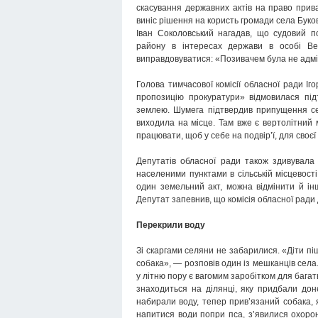
скасування державних актів на право прив
виніс рішення на користь громади села Буков
Іван Соколовський нагадав, що судовий п
району в інтересах держави в особі Вер
виправдовуватися: «Позивачем була не адмі
Голова тимчасової комісії обласної ради І
пропозицію прокуратури» відмовилася пі
землею. Шумега підтвердив припущення се
виходила на місце. Там вже є вертолітний м
працювати, щоб у себе на подвір’ї, для сво
Депутатів обласної ради також здивувала
населеними пунктами в сільській місцевост
один земельний акт, можна відмінити й ін
Депутат запевнив, що комісія обласної ради 
Перекрили воду
Зі скаргами селяни не забарилися. «Діти пі
собака», — розповів один із мешканців села.
у літню пору є вагомим заробітком для багат
знаходиться на ділянці, яку придбали дон
набирали воду, тепер прив’язаний собака, я
напитися води попри пса, з’явилися охорон