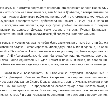
как «Русик», в статусе подручного легендарного водочного барона Павла Клим
 никто особо не заморачивался, тем более в Донбассе, с контрагентами п
а, под началом Цыплакова работала группа ребят в спортивных костюмах, 
удебных разбирательств. Действительно, зачем и кому нужна волокит
ь и посадить «на подвал», где ему будет удобно поработать и с докуме
льным нотариусом. Доказав свою результативность, Руслан Цыплаков 
конвертационный центр, обслуживающий водочную империю Олимпа.
 а теневики уровня Климца не любят быть зависимыми от кого бы то ни было, 
ственная задача – сформировать «площадку». Что было и сделано, на базе
тал КБ «Южкомбанк». Не останавливаясь на достигнутом, была предпринята
анк – АКБ «Автокразбанк». История банкира Леонида Кириченко, которого вс
е чего нанес единственный удар ножом в печень, и исчез, не забрав ни 
– была весьма наглядным уроком для тех, кто не понимал, с кем он имеет дел
– начальником безопасности в Южкомбанке трудился заслуженный 
УСБУ Донецкой области — Илья Разаренов, со стороны милиции его пр
грозыска Александр Худяк. К слову сказать, именно Худяк возглавлял опе
х. Ему, как менту – не представляло особого труда организовать заход к
 на некоторое время исчезал. Если же родственники писали заявление в мили
Худяку, который и организовывал мероприятия по раскрытию преступления.