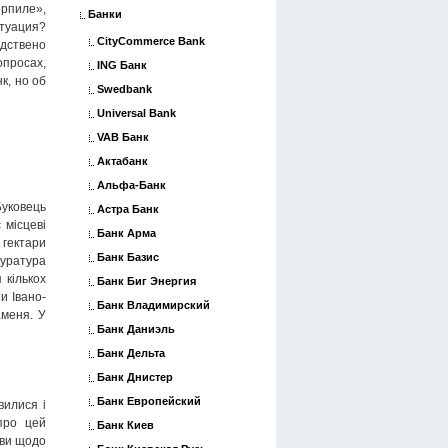
ерпиле»,
Банки
туация?
CityCommerce Bank
дствено
просах,
ING Банк
к, но об
Swedbank
Universal Bank
VAB Банк
Актабанк
Альфа-Банк
уковець
Астра Банк
 місцеві
Банк Арма
 гектари
Банк Базис
куратура
 кількох
Банк Биг Энергия
и Івано-
Банк Владимирский
аменя. У
Банк Даниэль
Банк Дельта
Банк Днистер
Банк Европейский
вилися і
про цей
Банк Киев
яви щодо