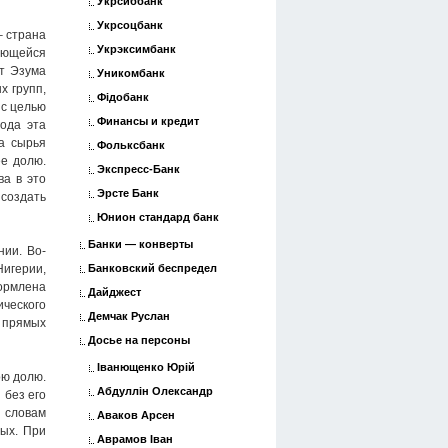
Укрсиббанк
Укрсоцбанк
– страна
Укрэксимбанк
ляющейся
т Эзума
Уникомбанк
х групп,
Фідобанк
 с целью
Финансы и кредит
ода эта
та сырья
Фольксбанк
ее долю.
Экспресс-Банк
ва в это
Эрсте Банк
 создать
Юнион стандард банк
Банки — конверты
ии. Во-
Банковский беспредел
Нигерии,
формлена
Дайджест
ического
Демчак Руслан
о прямых
Досье на персоны
Іванющенко Юрій
ою долю.
Абдуллін Олександр
 без его
о словам
Аваков Арсен
мых. При
Аврамов Іван