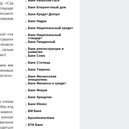
Банк Киевская Русь
ду. «Суд
Банк Клиринговый дом
сільради
инського
Банк Кредит Дніпро
овжував
Банк Надра
Банк Национальный кредит
ація «на
Банк Национальный
стандарт
тування
Банк Пивденный
«Комісія
Банк реконструкции и
 скільки
развития
сії.
Банк Союз
Банк Столица
 меж між
Банк Таврика
дмінивши
рятися».
Банк Финансовая
инициатива
Банк Финансы и кредит
Банк Форум
Банк Хрещатик
х злякав
Банк Юнекс
бір ягід
БМ Банк
 каменя,
е раніше
Брокбизнесбанк
амагання
БТА Банк
водиться