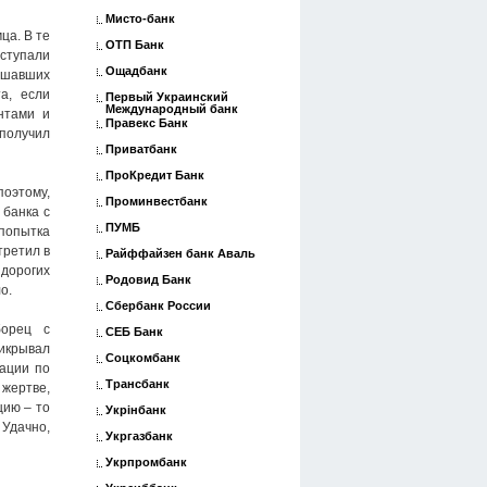
Мисто-банк
ца. В те
ОТП Банк
оступали
Ощадбанк
решавших
а, если
Первый Украинский
Международный банк
нтами и
Правекс Банк
получил
Приватбанк
ПроКредит Банк
поэтому,
Проминвестбанк
 банка с
ПУМБ
 попытка
третил в
Райффайзен банк Аваль
дорогих
Родовид Банк
о.
Сбербанк России
борец с
СЕБ Банк
икрывал
Соцкомбанк
рации по
Трансбанк
 жертве,
цию – то
Укрінбанк
 Удачно,
Укргазбанк
Укрпромбанк