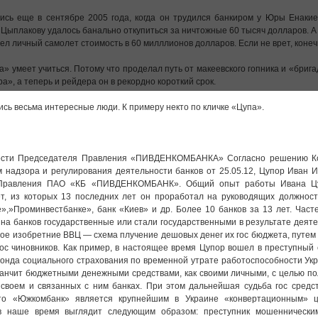
ись еще в сентябре 2005 года, когда он трудился банкиром у Юры Енакие
а Цыплакову удалось банально откупиться за ничтожные 60 тысяч долларов. 
л личный самолет стоимость в 60 милллионов долларов. Если не врет, конеч
а» умеет учиться. Потому что проделал путь от макеевского гопника и «брига
», а теперь и рейдера он в рекордно короткий срок.
ись весьма интересные люди. К примеру некто по кличке «Цупа».
ности Председателя Правления «ПИВДЕНКОМБАНКА» Согласно решению К
 надзора и регулирования деятельности банков от 25.05.12, Цупор Иван 
я Правления ПАО «КБ «ПИВДЕНКОМБАНК». Общий опыт работы Ивана Ц
ет, из которых 13 последних лет он проработал на руководящих должност
»,»Проминвестбанке», банк «Киев» и др. Более 10 банков за 13 лет. Част
на банков государственные или стали государственными в результате деят
ое изобретние ВВЦ — схема плучение дешовых денег их гос бюджета, путем
ос чиновников. Как пример, в настоящее время Цупор вошел в преступный 
онда социального страхования по временной утрате работоспособности У
анчит бюджетными денежными средствами, как своими личными, с целью п
своем и связанных с ним банках. При этом дальнейшая судьба гос средст
что «Южкомбанк» является крупнейшим в Украине «конвертационным» ц
в наше время выглядит следующим образом: преступник мошеннически