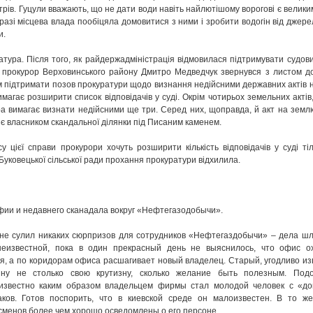
етрів. Гуцули вважають, що не дати води навіть найлютішому ворогові є великим
аразі місцева влада пообіцяла домовитися з ними і зробити водогін від джере
и.
тура. Після того, як райдержадміністрація відмовилася підтримувати судов
, прокурор Верховинського району Дмитро Медведчук звернувся з листом д
 підтримати позов прокуратури щодо визнання недійсними державних актів 
агає розширити список відповідачів у суді. Окрім чотирьох земельних актів,
ра вимагає визнати недійсними ще три. Серед них, щоправда, й акт на земл
 є власником скандальної ділянки під Писаним каменем.
су цієї справи прокурори хочуть розширити кількість відповідачів у суді ті
Буковецької сільської ради прохання прокуратури відхилила.
фии и недавнего сканадала вокруг «Нефтегазодобычи».
е не сулил никаких сюрпризов для сотрудников «Нефтегаздобычи» – дела ш
 неизвестной, пока в один прекрасный день не выяснилось, что офис о
, а по коридорам офиса расшагивает новый владелец. Старый, угодливо из
ину не столько свою крутизну, сколько желание быть полезным. Подо
еизвестно каким образом владельцем фирмы стал молодой человек с «до
ов. Готов поспорить, что в киевской среде он малоизвестен. В то же
менов более чем хорошо осведомлены о его персоне.