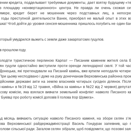
ении кредита, подделывает требуемые документы, дает взятку будущему «т
з площадку «конвертационного» центра. Не правда ли очень схожая си
имере, кредит берет не мошенник через подставных лиц, а непосре
 годы преступной деятельности Ванек, приобрел не малый опыт в этих во
шка! Чтоб дойти до уровня сенсея-мошенника пришлось погубить не один бан
который умудрился выжить с земли даже закарпатских гуцулов.
в прошлом году.
володіти туристичною перлиною Карпат — Писаним каменем жителі села Б
елян гуцули одностайно виступили проти оренди легендарної скелі. У той час
 Донецька, які претендували на Писаний камінь, вже купили неподалік чотири
. При цьому несподівано і дуже на руку донеччанам Верховинська районна про
ійсними державні акти на землю власників чотирьох сусідніх ділянок. Після
 камінь» в №19 від 12 травня, «Війна за камінь» в №22 від 2 червня) депутат
асову комісію, яка взялася вивчати земельний конфлікт навколо Писаного к
Буківці про роботу комісії доповів її голова Ігор Шумега».
над місяць вивчають ситуацію навколо Писаного каменя, на збори селян з’я
лова Верховинської райдержадміністрації Василь Гондурак запевнив, що 
голови сільської ради. Загалом селян зібрали, щоб повідомити, що позовні за