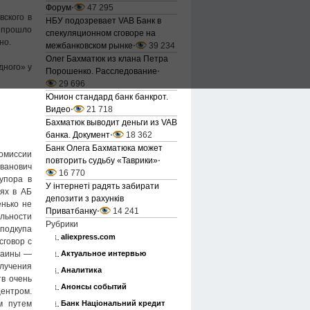
Форум
⋅
47 295
вского в
НБУ подозревает VAB Банк в
А прошло
спекуляционном сговоре на
но.
межбанковском рынке
⋅
39 234
Олег Бахматюк из клана Петра
дного» у
Порошенко. Расследование
⋅
29 696
Юнион стандард банк банкрот.
Видео
⋅
21 718
Бахматюк выводит деньги из VAB
банка. Документ
⋅
18 362
Банк Олега Бахматюка может
омиссии
повторить судьбу «Таврики»
⋅
Иванович
16 770
упора в
У інтернеті радять забирати
ях в АБ
депозити з рахунків
енько не
Приватбанку
⋅
14 241
ельности
Рубрики
 подкупа
aliexpress.com
сговор с
Актуальное интервью
краины —
олучения
Аналитика
в очень
Анонсы событий
ентром.
Банк Національний кредит
м путем