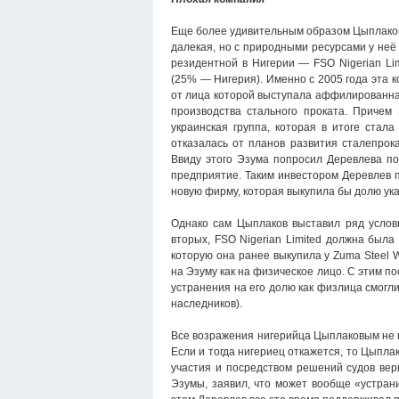
Еще более удивительным образом Цыплаков 
далекая, но с природными ресурсами у неё
резидентной в Нигерии — FSO Nigerian L
(25% — Нигерия). Именно с 2005 года эта 
от лица которой выступала аффилированная 
производства стального проката. Причем
украинская группа, которая в итоге стала
отказалась от планов развития сталепрока
Ввиду этого Эзума попросил Деревлева по
предприятие. Таким инвестором Деревлев 
новую фирму, которая выкупила бы долю у
Однако сам Цыплаков выставил ряд услов
вторых, FSO Nigerian Limited должна был
которую она ранее выкупила у Zuma Steel W
на Эзуму как на физическое лицо. С этим п
устранения на его долю как физлица смогл
наследников).
Все возражения нигерийца Цыплаковым не п
Если и тогда нигериец откажется, то Цыплако
участия и посредством решений судов вер
Эзумы, заявил, что может вообще «устран