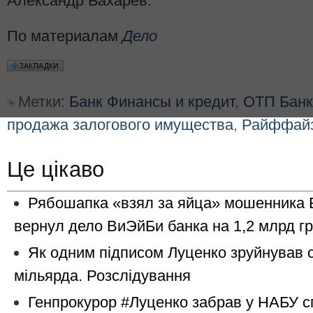
Александр Бахарев.
По материалам
Дело
Метки:
Банк Финансы и кредит
,
ОТП Банк
продажа залогового имущества
,
Райффайз
Це цікаво
Рябошапка «взял за яйца» мошенника 
вернул дело ВиЭйБи банка на 1,2 млрд г
Як одним підписом Луценко зруйнував 
мільярда. Розслідування
Генпрокурор #Луценко забрав у НАБУ с