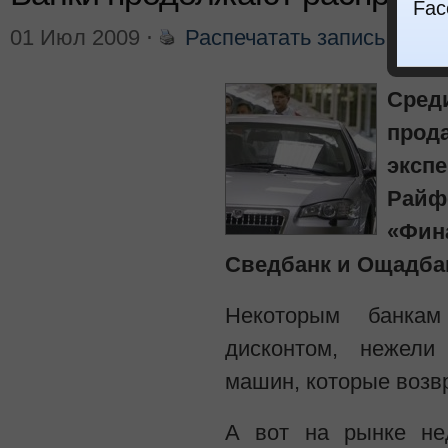
Fac
01 Июл 2009
⋅
Распечатать запись
⋅
Ваш
Сре
прод
эксп
Райф
«Фин
Сведбанк и Ощадба
Некоторым банка
дисконтом, нежели
машин, которые возв
А вот на рынке не