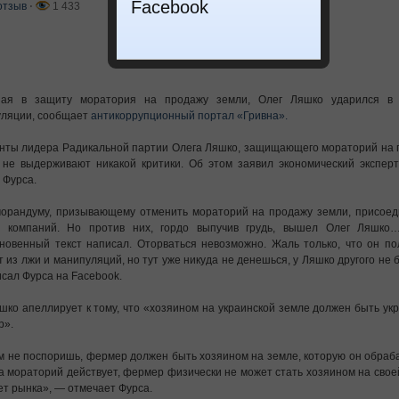
Facebook
отзыв
⋅
1 433
пая в защиту моратория на продажу земли, Олег Ляшко ударился в
ляции, сообщает
антикоррупционный портал «Гривна».
нты лидера Радикальной партии Олега Ляшко, защищающего мораторий на 
 не выдерживают никакой критики. Об этом заявил экономический эксперт
 Фурса.
орандуму, призывающему отменить мораторий на продажу земли, присоед
и компаний. Но против них, гордо выпучив грудь, вышел Олег Ляшко
новенный текст написал. Оторваться невозможно. Жаль только, что он п
т из лжи и манипуляций, но тут уже никуда не денешься, у Ляшко другого не 
сал Фурса на Facebook.
яшко апеллирует к тому, что «хозяином на украинской земле должен быть ук
р».
м не поспоришь, фермер должен быть хозяином на земле, которую он обраб
а мораторий действует, фермер физически не может стать хозяином на свое
ет рынка», — отмечает Фурса.