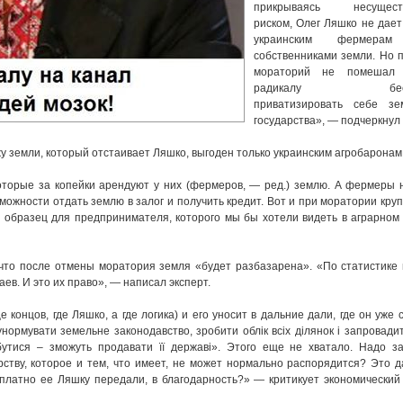
прикрываясь несущест
риском, Олег Ляшко не дае
украинским фермерам
собственниками земли. Но 
мораторий не помешал 
радикалу беспл
приватизировать себе з
государства», — подчеркнул
жу земли, который отстаивает Ляшко, выгоден только украинским агробаронам
торые за копейки арендуют у них (фермеров, — ред.) землю. А фермеры 
озможности отдать землю в залог и получить кредит. Вот и при моратории кр
о образец для предпринимателя, которого мы бы хотели видеть в аграрном
 что после отмены моратория земля «будет разбазарена». «По статистике
ев. И это их право», — написал эксперт.
 концов, где Ляшко, а где логика) и его уносит в дальние дали, где он уже 
нормувати земельне законодавство, зробити облік всіх ділянок і запровади
збутися – зможуть продавати її державі». Этого еще не хватало. Надо з
рству, которое и тем, что имеет, не может нормально распорядится? Это 
латно ее Ляшку передали, в благодарность?» — критикует экономический