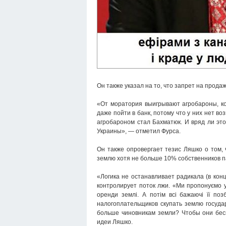
Он также указал на то, что запрет на прода
«От моратория выигрывают агробароны, ко
даже пойти в банк, потому что у них нет в
агробароном стал Бахматюк. И вряд ли эт
Украины», — отметил Фурса.
Он также опровергает тезис Ляшко о том,
землю хотя не больше 10% собственников па
«Логика не останавливает радикала (в конце
контролирует поток лжи. «Ми пропонуємо у
оренди землі. А потім всі бажаючі її по
налогоплательщиков скупать землю госуда
больше чиновникам земли? Чтобы они бесп
идеи Ляшко.