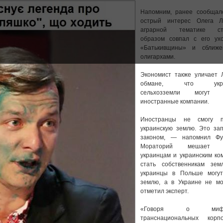
Напомним, ранее сообщало
острый интерес Олега 
аграрной тематике ст
образом совпал с его ух
«Батькивщины» и сближ
олигархами.
Экономист также уличает 
обмане, что украи
сельхозземли могут с
иностранные компании.
Иностранцы не смогу п
украинскую землю. Это за
законом, — напомнил Ф
Мораторий мешает и
украинцам и украинским ко
стать собственникам зем
украинцы в Польше могут
землю, а в Украине не мо
отметил эксперт.
«Говоря о мифич
транснациональных корпо