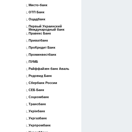
Мисто-банк
ОТП Банк
Ощадбанк
Первый Украинский
Международный банк
Правекс Банк
Приватбанк
ПроКредит Банк
Проминвестбанк
ПУМБ
Райффайзен банк Аваль
Родовид Банк
Сбербанк России
СЕБ Банк
Соцкомбанк
Трансбанк
Укрінбанк
Укргазбанк
Укрпромбанк