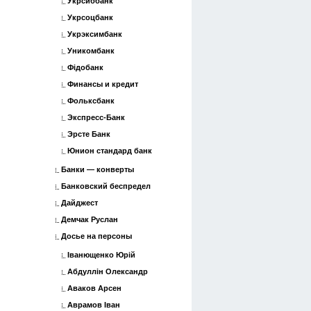
Укрсиббанк
Укрсоцбанк
Укрэксимбанк
Уникомбанк
Фідобанк
Финансы и кредит
Фольксбанк
Экспресс-Банк
Эрсте Банк
Юнион стандард банк
Банки — конверты
Банковский беспредел
Дайджест
Демчак Руслан
Досье на персоны
Іванющенко Юрій
Абдуллін Олександр
Аваков Арсен
Аврамов Іван