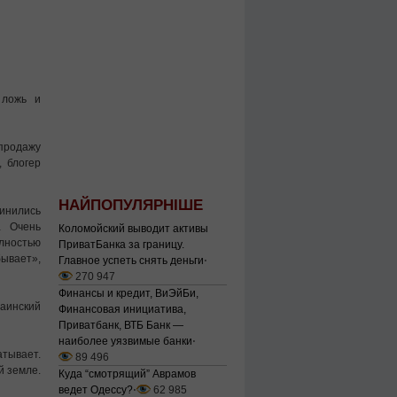
 ложь и
продажу
, блогер
НАЙПОПУЛЯРНІШЕ
инились
… Очень
Коломойский выводит активы
олностью
ПриватБанка за границу.
бывает»,
Главное успеть снять деньги
⋅
270 947
Финансы и кредит, ВиЭйБи,
раинский
Финансовая инициатива,
Приватбанк, ВТБ Банк —
наиболее уязвимые банки
⋅
атывает.
89 496
й земле.
Куда “смотрящий” Аврамов
ведет Одессу?
⋅
62 985