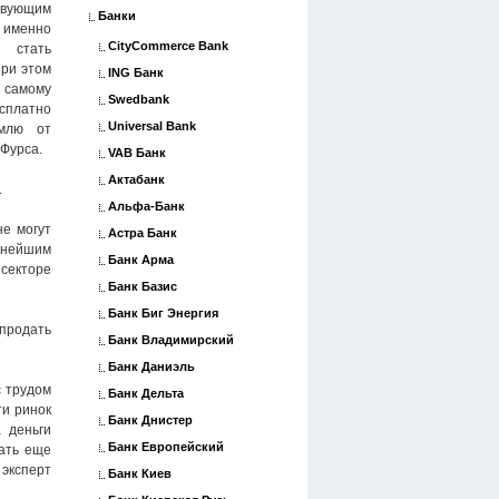
вующим
Банки
т именно
CityCommerce Bank
 стать
при этом
ING Банк
самому
Swedbank
атно
Universal Bank
емлю от
 Фурса.
VAB Банк
Актабанк
.
Альфа-Банк
не могут
Астра Банк
упнейшим
Банк Арма
 секторе
Банк Базис
Банк Биг Энергия
 продать
Банк Владимирский
Банк Даниэль
с трудом
Банк Дельта
ти ринок
Банк Днистер
а деньги
Банк Европейский
дать еще
 эксперт
Банк Киев