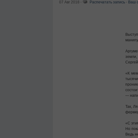
07 Авг 2018
⋅
Распечатать запись
⋅
Ваш 
Высту
манипу
Аргуме
земли,
Сергей
«К мем
тысяч
проник
состои
— напи
Так, Л
ферме
«С эти
Но пок
Ведь н