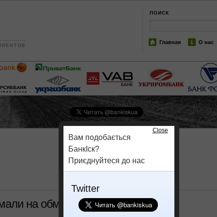
ПОИСК
Главная
О нас
ЛИЕНТОВ
Close
Вам подобається
БанкІск?
Приєднуйтеся до нас
Twitter
ймали на обмане фермеров