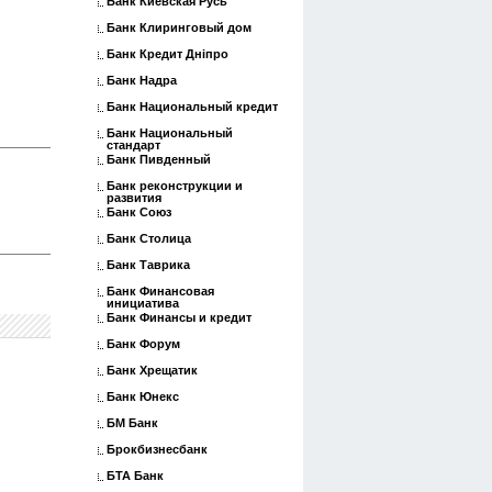
Банк Киевская Русь
Банк Клиринговый дом
Банк Кредит Дніпро
Банк Надра
Банк Национальный кредит
Банк Национальный
стандарт
Банк Пивденный
Банк реконструкции и
развития
Банк Союз
Банк Столица
Банк Таврика
Банк Финансовая
инициатива
Банк Финансы и кредит
Банк Форум
Банк Хрещатик
Банк Юнекс
БМ Банк
Брокбизнесбанк
БТА Банк