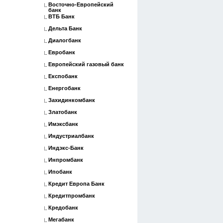
Восточно-Европейский
банк
ВТБ Банк
Дельта Банк
Диалогбанк
Евробанк
Европейский газовый банк
Експобанк
Енергобанк
Захидинкомбанк
Златобанк
Имэксбанк
Индустриалбанк
Индэкс-Банк
Инпромбанк
Ипобанк
Кредит Европа Банк
Кредитпромбанк
Кредобанк
Мегабанк