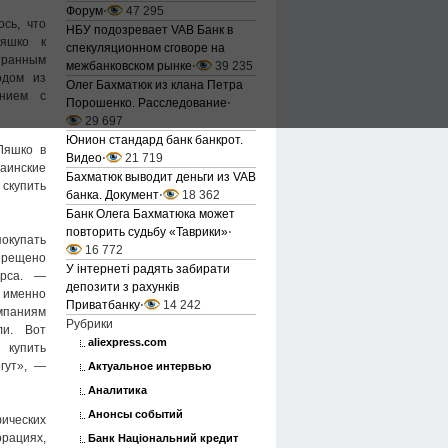
Форум
⋅
47 295
сь, что
НБУ подозревает VAB Банк в
Ляшко к
спекуляционном сговоре на
ранным
межбанковском рынке
⋅
39 235
одом из
Олег Бахматюк из клана Петра
ением с
Порошенко. Расследование
⋅
29 697
Юнион стандард банк банкрот.
Ляшко в
Видео
⋅
21 719
нские
Бахматюк выводит деньги из VAB
купить
банка. Документ
⋅
18 362
Банк Олега Бахматюка может
повторить судьбу «Таврики»
⋅
окупать
16 772
прещено
У інтернеті радять забирати
урса. —
депозити з рахунків
менно
Приватбанку
⋅
14 242
мпаниям
Рубрики
ли. Вот
aliexpress.com
 купить
гут», —
Актуальное интервью
Аналитика
Анонсы событий
еских
рациях,
Банк Національний кредит