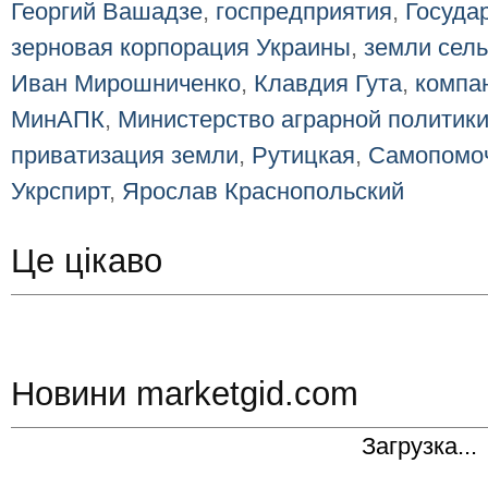
Георгий Вашадзе
,
госпредприятия
,
Госуда
зерновая корпорация Украины
,
земли сел
Иван Мирошниченко
,
Клавдия Гута
,
компа
МинАПК
,
Министерство аграрной политик
приватизация земли
,
Рутицкая
,
Самопомо
Укрспирт
,
Ярослав Краснопольский
Це цікаво
Новини marketgid.com
Загрузка...