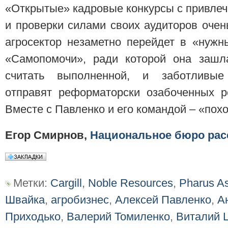
«Открытые» кадровые конкурсы с привле
и проверки силами своих аудиторов очень
агросектор незаметно перейдет в «нужн
«Самопомочи», ради которой она зашл
считать выполненной, и заботливые
отправят реформаторски озабоченных р
Вместе с Павленко и его командой – «пох
Егор Смирнов,
Национальное бюро рас
Метки:
Cargill
,
Noble Resources
,
Pharus A
Швайка
,
агробизнес
,
Алексей Павленко
,
А
Приходько
,
Валерий Томиленко
,
Виталий 