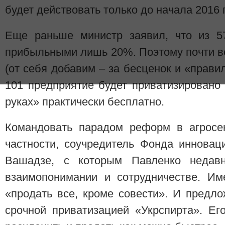
будет действовать только до начала 2016 
Еще раньше министр заявил, что из 57
прибыльными лишь 20%. Поэтому почти в
(от себя добавим – за бесценок и «прав
101 предприятие будет приватизировано
руках» практически бесплатно.
Командовать парадом реформ в агросек
частности, соучредитель Фонда инновац
Вашадзе, с которым Павленко недав
взаимопонимании и сотрудничестве. И
«продать все, кроме совести». И предл
срочной приватизацией «Укрспирта». Ег