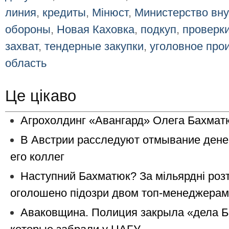
линия
,
кредиты
,
Мінюст
,
Министерство вну
обороны
,
Новая Каховка
,
подкуп
,
проверки
захват
,
тендерные закупки
,
уголовное про
область
Це цікаво
Агрохолдинг «Авангард» Олега Бахматю
В Австрии расследуют отмывание дене
его коллег
Наступний Бахматюк? За мільярдні роз
оголошено підозри двом топ-менеджерам
Аваковщина. Полиция закрыла «дела Б