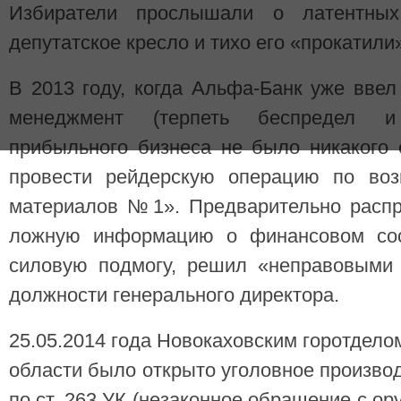
Избиратели прослышали о латентных
депутатское кресло и тихо его «прокатили
В 2013 году, когда Альфа-Банк уже вве
менеджмент (терпеть беспредел и
прибыльного бизнеса не было никакого
провести рейдерскую операцию по воз
материалов №1». Предварительно распр
ложную информацию о финансовом сост
силовую подмогу, решил «неправовыми 
должности генерального директора.
25.05.2014 года Новокаховским горотдел
области было открыто уголовное произв
по ст. 263 УК (незаконное обращение с ор