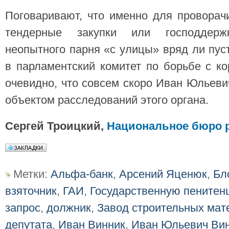
Поговаривают, что именно для проворач
тендерные закупки или господдерж
неопытного парня «с улицы» вряд ли пуст
в парламентский комитет по борьбе с к
очевидно, что совсем скоро Иван Юльевич
объектом расследований этого органа.
Сергей Троицкий,
Национальное бюро 
Метки:
Альфа-банк
,
Арсений Яценюк
,
Бл
взяточник
,
ГАИ
,
Государственную пенитен
запрос
,
должник
,
Завод строительных ма
депутата
,
Иван Винник
,
Иван Юльевич Ви