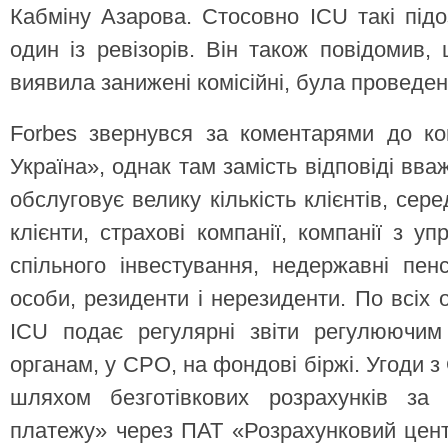
Кабміну Азарова. Стосовно ICU такі підо
один із ревізорів. Він також повідомив,
виявила занижені комісійні, була проведе
Forbes звернувся за коментарями до ком
Україна», однак там замість відповіді вв
обслуговує велику кількість клієнтів, сер
клієнти, страхові компанії, компанії з у
спільного інвестування, недержавні пен
особи, резиденти і нерезиденти. По всіх 
ICU подає регулярні звіти регулюючи
органам, у СРО, на фондові біржі. Угоди
шляхом безготівкових розрахунків за
платежу» через ПАТ «Розрахунковий цент