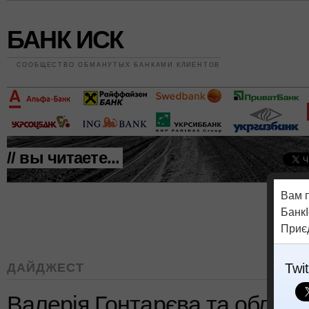
БАНК ИСК
СООБЩЕСТВО ОБМАНУТЫХ БАНКАМИ КЛИЕНТОВ
// вы читаете...
Вам 
БанкІ
Приє
ДАЙДЖЕСТ
Twit
Валерія Гонтарєва та облігаці