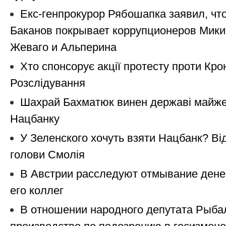
Екс-генпрокурор Рябошапка заявил, что
Баканов покрывает коррупционеров Мики
Жеваго и Альперина
Хто спонсорує акції протесту проти Кро
Розслідування
Шахрай Бахматюк винен державі майже 
Нацбанку
У Зеленского хочуть взяти Нацбанк? Ві
голови Смолія
В Австрии расследуют отмывание дене
его коллег
В отношении народного депутата Рыба