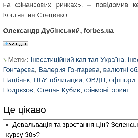
на фінансових ринках», – повідомив к
Костянтин Стеценко.
Олександр Дубінський, forbes.ua
Метки:
Інвестиційний капітал Україна
,
інв
Гонтарєва
,
Валерия Гонтарева
,
валютні обл
Нацбанк
,
НБУ
,
облигации
,
ОВДП
,
офшори
Подрєзов
,
Степан Кубив
,
фінмоніторинг
Це цікаво
Девальвація та зростання цін? Зеленсь
курсу 30»?