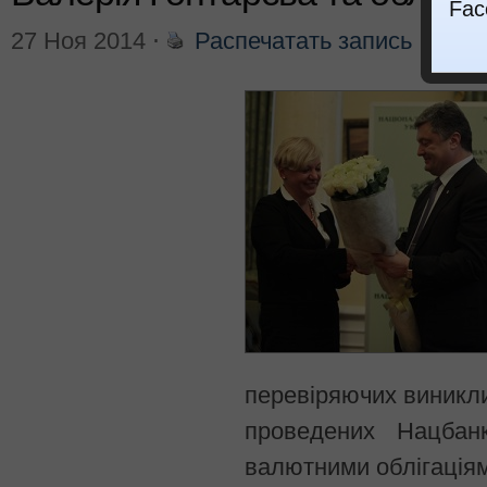
Fac
27 Ноя 2014
⋅
Распечатать запись
⋅
Ваш 
перевіряючих виникли
проведених Нацбан
валютними облігаціям