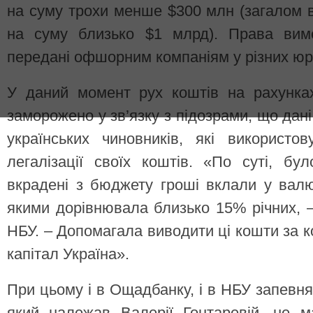
на суму трохи менше $300 млн (загалом
на суму близько $1 млрд). Права вим
передані офшорним компаніям у різних юр
У даний момент рух коштів на рахунка
заморожено у зв’язку з підозрами, що дані
українських чиновників, які використо
легалізації своїх коштів. «По суті, бу
вкрадені з бюджету гроші вклали у валют
якими дорівнювала близько 15% річних, –
НБУ. – Допомагала виводити ці кошти за к
капітал Україна».
При цьому і в Ощадбанку, і в НБУ запевня
який належав Валерії Гонтаревій, не 