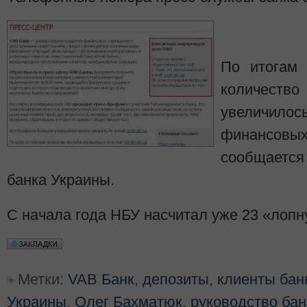
По итогам 
количес
увеличило
финансов
сообщается
банка Украины.
С начала года НБУ насчитал уже 23 «лопн
Метки:
VAB Банк
,
депозиты
,
клиенты бан
Украины
,
Олег Бахматюк
,
руководство бан