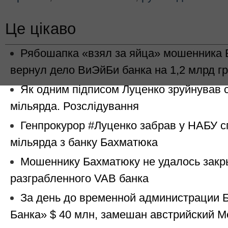
Це цікаво
Рябошапка «взял за яйца» мошенника 
вернул дело ВиЭйБи банка на 1,2 млрд г
Як одним підписом Луценко зруйнував 
мільярда. Розслідування
Генпрокурор #Луценко забрав у НАБУ с
мільярда з банку Бахматюка
Мошеннику Бахматюку не удалось закр
разграбленного VAB банка
За день до временной администрации 
Банка» $ 40 млн, замешан австрийский M