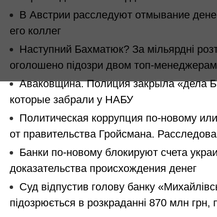
В Австрии расследуют отмывание дене
его коллег
Наступний Бахматюк? За мільярдні роз
оголошено підозри двом топ-менеджерам
Аваковщина. Полиция закрыла «дела Б
которые забрали у НАБУ
Политическая коррупция по-новому ил
от правительства Гройсмана. Расследов
Банки по-новому блокируют счета укра
доказательства происхождения денег
Суд відпустив голову банку «Михайлівс
підозрюється в розкраданні 870 млн грн, 