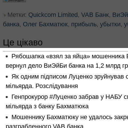
Метки:
Quickcom Limited
,
VAB Банк
,
ВиЭй
банка
,
Олег Бахматюк
,
прибыль
,
убытки
,
у
Це цікаво
Рябошапка «взял за яйца» мошенника 
вернул дело ВиЭйБи банка на 1,2 млрд г
Як одним підписом Луценко зруйнував 
мільярда. Розслідування
Генпрокурор #Луценко забрав у НАБУ с
мільярда з банку Бахматюка
Мошеннику Бахматюку не удалось закр
разграбленного VAB банка