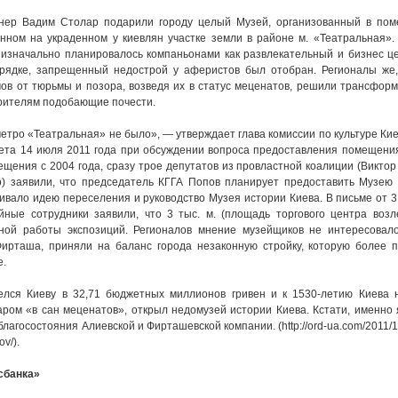
тнер Вадим Столар подарили городу целый Музей, организованный в пом
нном на украденном у киевлян участке земли в районе м. «Театральная».
, изначально планировалось компаньонами как развлекательный и бизнес ц
рядке, запрещенный недострой у аферистов был отобран. Регионалы же,
мов от тюрьмы и позора, возведя их в статус меценатов, решили трансфор
арителям подобающие почести.
метро «Театральная» не было», — утверждает глава комиссии по культуре Ки
вета 14 июля 2011 года при обсуждении вопроса предоставления помещен
ещения с 2004 года, сразу трое депутатов из провластной коалиции (Виктор
) заявили, что председатель КГГА Попов планирует предоставить Музею 
вало идею переселения и руководство Музея истории Киева. В письме от 3
йные сотрудники заявили, что 3 тыс. м. (площадь торгового центра возл
ной работы экспозиций. Регионалов мнение музейщиков не интересовало
ирташа, приняли на баланс города незаконную стройку, которую более п
е.
елся Киеву в 32,71 бюджетных миллионов гривен и к 1530-летию Киева 
аром «в сан меценатов», открыл недомузей истории Киева. Кстати, именно
агосостояния Алиевской и Фирташевской компании. (http://ord-ua.com/2011/11
ov/).
сбанка»