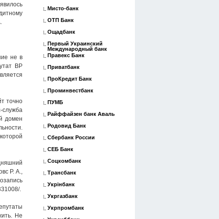
оявилось
Мисто-банк
дитному
ОТП Банк
.
Ощадбанк
Первый Украинский
Международный банк
Правекс Банк
ие не в
путат ВР
Приватбанк
является
ПроКредит Банк
Проминвестбанк
йт точно
ПУМБ
с-служба
Райффайзен банк Аваль
ый домен
Родовид Банк
льности.
которой
Сбербанк России
СЕБ Банк
Соцкомбанк
одняшний
с Р. А.,
Трансбанк
иозапись
Укрінбанк
331008/.
Укргазбанк
епутаты
Укрпромбанк
жить. Не