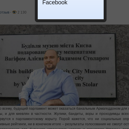
Facebook
отзыв
⋅
2 130
о всему, будущий парламент может оказаться банальным Армагеддоном для
ы, и для киевлян в частности. Жулики, бандиты, воры и проходимцы все
рвутся к парламентскому корыту. Порой кажется, что ни социальные опр
ивные рейтинги, ни в конечном итоге – результаты голосования не смогут ос