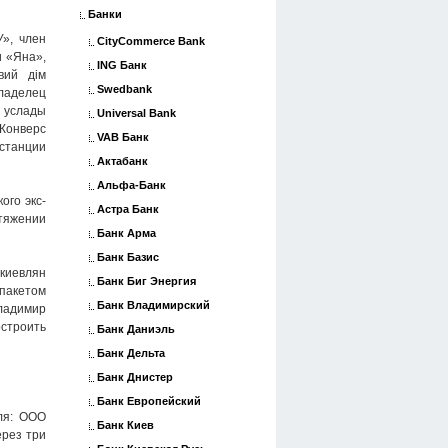
Банки
У», член
CityCommerce Bank
и «Яна»,
ING Банк
вий дім
Swedbank
ладелец
я услады
Universal Bank
«Конверс
VAB Банк
станции
Актабанк
Альфа-Банк
ого экс-
Астра Банк
тяжении
Банк Арма
Банк Базис
 киевлян
Банк Биг Энергия
пакетом
Банк Владимирский
ладимир
остроить
Банк Даниэль
Банк Дельта
Банк Днистер
Банк Европейский
ля: ООО
Банк Киев
ерез три