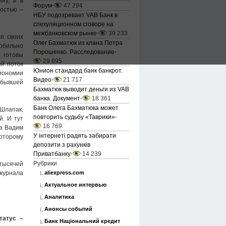
ну, и в
Форум
⋅
47 294
востью –
НБУ подозревает VAB Банк в
спекуляционном сговоре на
межбанковском рынке
⋅
39 233
я своих
Олег Бахматюк из клана Петра
обильно
Порошенко. Расследование
⋅
 готовы
29 695
й поток
Юнион стандард банк банкрот.
иономии
Видео
⋅
21 717
ибывшей
Бахматюк выводит деньги из VAB
банка. Документ
⋅
18 361
Банк Олега Бахматюка может
 Шлапак,
повторить судьбу «Таврики»
⋅
й. И тут
16 769
та Вадим
У інтернеті радять забирати
оторому
депозити з рахунків
Приватбанку
⋅
14 239
Рубрики
тысячей
aliexpress.com
журнала
Актуальное интервью
Аналитика
Анонсы событий
татус –
Банк Національний кредит