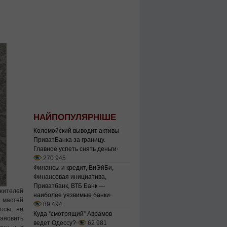
НАЙПОПУЛЯРНІШЕ
Коломойский выводит активы
ПриватБанка за границу.
Главное успеть снять деньги
⋅
270 945
Финансы и кредит, ВиЭйБи,
Финансовая инициатива,
Приватбанк, ВТБ Банк —
 жителей
наиболее уязвимые банки
⋅
х мастей
89 494
осы, ни
Куда “смотрящий” Аврамов
тановить
ведет Одессу?
⋅
62 981