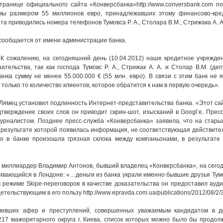
транице официального сайта «Конверсбанка»http://www.conversbank.com п
мы размером 55 миллионов евро, принадлежавших этому финансово-кре
 приводились номера телефонов Тумовса Р. А., Столара В.М., Стрижака А. А
сообщается от имени администрации банка.
К сожалению, на сегодняшний день (10.04.2012) наше кредитное учрежден
тельства, так как господа Тумовс Р. А., Стрижак А. А. и Столар В.М. (де
нка сумму не менее 55.000.000 € (55 млн. евро). В связи с этим банк не 
олько то количество клиентов, которое обратится к нам в первую очередь».
Лямец установил подлинность Интернет-представительства банка. «Этот са
тверждение своих слов он приводит скрин-шот, изысканий в Googl‘е. Прес
урналистом. Позднее пресс-служба «Конверсбанка» заявила, что на стар
в результате которой появилась информация, не соответствующая действите
о в банке произошла грязная склока между компаньонами, в результате 
й миллиардер Владимир Антонов, бывший владелец «Конверсбанка», на сег
ивающийся в Лондоне: «…деньги из банка украли именно бывшие друзья Тумов
 в режиме Skipe-переговоров в качестве доказательства он предоставил ауд
ельствующим в его пользу http://www.epravda.com.ua/publications/2012/08/2/
умевших афер и преступлений, совершенных уважаемым кандидатом в д
17 мажоритарного округа г. Киева, список которых можно было бы продол