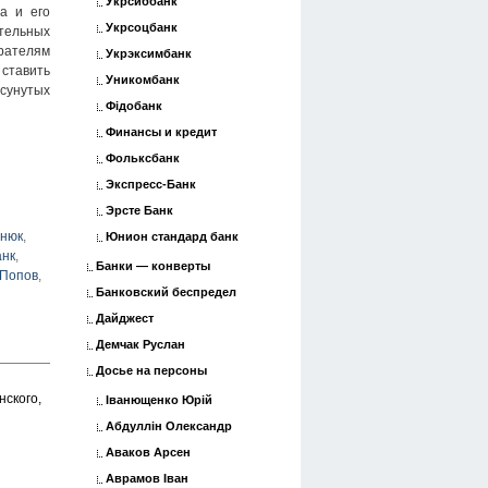
Укрсиббанк
а и его
Укрсоцбанк
тельных
ирателям
Укрэксимбанк
 ставить
Уникомбанк
асунутых
Фідобанк
Финансы и кредит
Фольксбанк
Экспресс-Банк
Эрсте Банк
инюк
,
Юнион стандард банк
анк
,
Банки — конверты
Попов
,
Банковский беспредел
Дайджест
Демчак Руслан
Досье на персоны
нского,
Іванющенко Юрій
Абдуллін Олександр
Аваков Арсен
Аврамов Іван