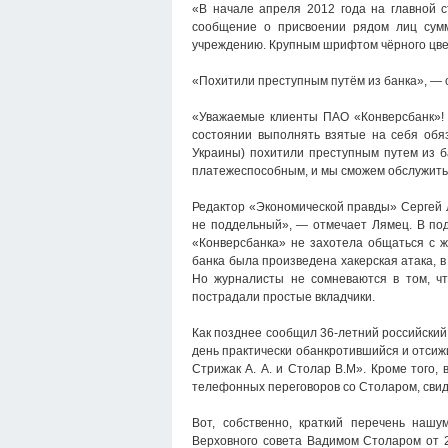
«В начале апреля 2012 года на главной с
сообщение о присвоении рядом лиц сум
учреждению. Крупным шрифтом чёрного цвета
«Похитили преступным путём из банка», — 
«Уважаемые клиенты ПАО «Конверсбанк»! 
состоянии выполнять взятые на себя обяза
Украины) похитили преступным путем из ба
платежеспособным, и мы сможем обслужить т
Редактор «Экономической правды» Сергей 
не поддельный», — отмечает Лямец. В под
«Конверсбанка» не захотела общаться с ж
банка была произведена хакерская атака, 
Но журналисты не сомневаются в том, чт
пострадали простые вкладчики.
Как позднее сообщил 36-летний российски
день практически обанкротившийся и отсиж
Стрижак А. А. и Столар В.М». Кроме того,
телефонных переговоров со Столаром, свидет
Вот, собственно, краткий перечень наш
Верховного совета Вадимом Столаром от 2