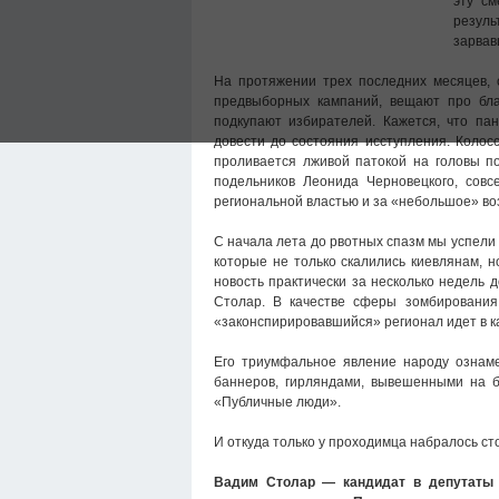
эту см
резуль
зарвав
На протяжении трех последних месяцев,
предвыборных кампаний, вещают про бл
подкупают избирателей. Кажется, что па
довести до состояния исступления. Коло
проливается лживой патокой на головы п
подельников Леонида Черновецкого, сов
региональной властью и за «небольшое» в
С начала лета до рвотных спазм мы успели
которые не только скалились киевлянам, 
новость практически за несколько недель
Столар. В качестве сферы зомбирования
«законспирировавшийся» регионал идет в к
Его триумфальное явление народу ознаме
баннеров, гирляндами, вывешенными на 
«Публичные люди».
И откуда только у проходимца набралось с
Вадим Столар — кандидат в депутаты в