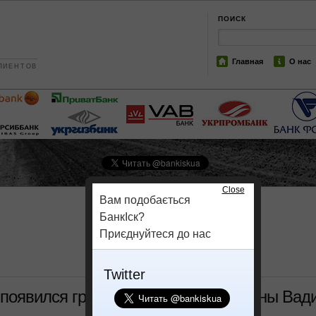
ПОИСК
Главная
О нас
ЛИЕНТОВ
Close
Вам подобається
БанкІск?
Приєднуйтеся до нас
Twitter
 появился гранд-мастер афер Украины Вад