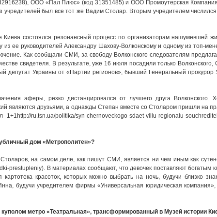
32916238), ООО «Пал Плюс» (код 31351485) и ООО Промоутерская Компани
 из учредителей был все тот же Вадим Столар. Вторым учредителем числилс
де Киева состоялся резонансный процесс по организаторам нашумевшей ж
у из ее руководителей Александру Шахову-Волконскому и одному из топ-ме
ючение. Как сообщали СМИ, за свободу Волконского следователям предлаг
честве свидетеля. В результате, уже 16 июля посадили только Волконского,
ый депутат Украины от «Партии регионов», бывший Генеральный прокурор 
лачения аферы, резко дистанцировался от лучшего друга Волконского. Хо
кий являются друзьями, а однажды Степан вместе со Столаром пришли на пр
tp://ru.tsn.ua/politika/syn-chernoveckogo-sdaet-villu-regionalu-souchreditely
публичный дом «Метрополитен»?
Столаров, на самом деле, как пишут СМИ, является ни чем иным как суте
e-svodki-prestupleniy). В материалах сообщают, что девочек поставляют богатым 
я картотека красоток, которых можно выбрать на ночь, будучи близко зн
 Инна, будучи учредителем фирмы «Универсальная юридическая компания»,
 куполом метро «Театральная», трансформированный в Музей истории Ки