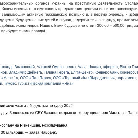
авоохранительных органов Украины на преступную деятельность Столар
нейшем исключить возможность продолжения цепочки его и их головокружи
, занимающим активную гражданскую позицию и, в первую очередь, к изб
дущем и будущем наших детей и внуков, задержитесь на секунду, прежде чем
добных экземпляров. Наше с Вами будущее не стоит 300,00 – 500,00 грн., з
а прибудет с нами правда!
ександр Волконский
,
Алексей Омельяненко
,
Алла Шлапак
,
аферист
,
Віктор Гр
онов
,
Владимир Дейнега
,
Галина Герега
,
Еліта-Центр
,
Конверс банк
,
Конверсб
 «Марс-1»
,
ООО «Пал Плюс»
,
ООО «Торговий дім «Відродження»
,
парламент
,
ий
,
Тумовс
,
туристическая компания «Яна»
кий хоче «жити з бюджетом по курсу 30»?
о друг Зеленского из СБУ Баканов покрывает коррупционеров Микитася, Паши
оноспану на Рівненщині. Розслідування
30 мільярдів, — заява Нацбанку