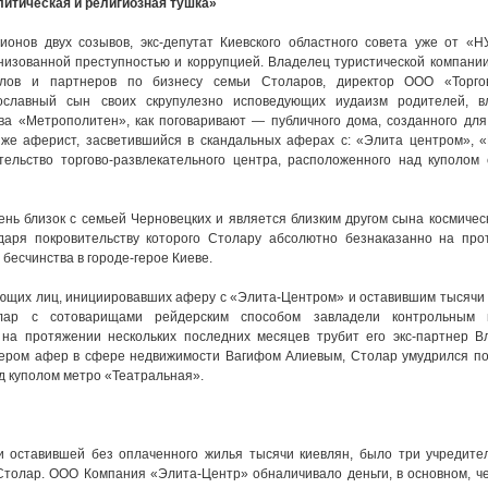
литическая и религиозная тушка»
ионов двух созывов, экс-депутат Киевского областного совета уже от «Н
анизованной преступностью и коррупцией. Владелец туристической компани
алов и партнеров по бизнесу семьи Столаров, директор ООО «Торго
вославный сын своих скрупулезно исповедующих иудаизм родителей, в
ва «Метрополитен», как поговаривают — публичного дома, созданного дл
 же аферист, засветившийся в скандальных аферах с: «Элита центром», 
тельство торгово-развлекательного центра, расположенного над куполом 
ень близок с семьей Черновецких и является близким другом сына космическ
даря покровительству которого Столару абсолютно безнаказанно на про
бесчинства в городе-герое Киеве.
ующих лиц, инициировавших аферу с «Элита-Центром» и оставившим тысячи
лар с сотоварищами рейдерским способом завладели контрольным 
 на протяжении нескольких последних месяцев трубит его экс-партнер В
стером афер в сфере недвижимости Вагифом Алиевым, Столар умудрился п
д куполом метро «Театральная».
 оставившей без оплаченного жилья тысячи киевлян, было три учредите
Столар. ООО Компания «Элита-Центр» обналичивало деньги, в основном, ч