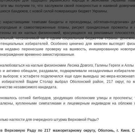
ертоносную для будущего украинского народа и экономики Украины лави
тате мы получим то, что заслужили своей покорностью и наивной доверчи
шихся бандюков, с новой силой пожирающих бюджет Украины.
 с нарастающими темпами бандиты и проходимцы, обтяпав«подгончик» дл
агородные и самоотверженные планы, рисуют грандиозные прожекты и 
нтеоны из их наглых физиономий, красующихся на рекламных плоскостях,
ссальный, несравнимый ни с одним социальным бюджетом страны, денежны
отенциальных избирателей. Особенно цинично для киевлян выглядят физ
сем недавно перенесшие проверку на вшивость, инициированную новопр
ознаграждение временно амнистированные.
 налюбоваться на наглые физиономии Лесика Довгого, Галины Гереги и Аллы
но и активно обещали, раздавали, подкармливали незадачливых избирателе
 до выборов: к эстафете подключился еще один выкидыш экс-мера-космонав
 избирателей Вадим Столар выбрал Оболонский район, 217 округ, по к
ачестве независимого кандидата.
новалось сотней бигбордов, уродующих оболонские улицы и проспекты; 
балконы, купленными симпатиками и лицемерным индивидом на обложке 
только наглости для очередного штурма Верховной Рады?
 Верховную Раду по 217 мажоритарному округу, Оболонь, г. Киев. С