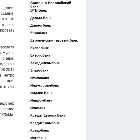
Восточно-Европейский
банк
ещении,
ВТБ Банк
 Здание,
Дельта Банк
ентр. Но
 в свою
Диалогбанк
мировать
Евробанк
Европейский газовый банк
евсовета
Експобанк
ия Музею
Енергобанк
 Гринюк,
Захидинкомбанк
одно из
.08.2011
Златобанк
е метро
Имэксбанк
 и они,
Индустриалбанк
яти лет
Индэкс-Банк
Инпромбанк
недомер
Ипобанк
 явление
/25/kto-
Кредит Европа Банк
Кредитпромбанк
Кредобанк
Мегабанк