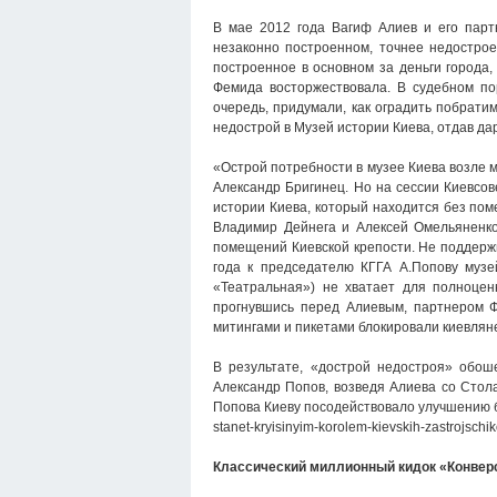
В мае 2012 года Вагиф Алиев и его пар
незаконно построенном, точнее недострое
построенное в основном за деньги города
Фемида восторжествовала. В судебном по
очередь, придумали, как оградить побрати
недострой в Музей истории Киева, отдав д
«Острой потребности в музее Киева возле 
Александр Бригинец. Но на сессии Киевсо
истории Киева, который находится без пом
Владимир Дейнега и Алексей Омельяненко
помещений Киевской крепости. Не поддержи
года к председателю КГГА А.Попову музе
«Театральная») не хватает для полноцен
прогнувшись перед Алиевым, партнером Ф
митингами и пикетами блокировали киевлян
В результате, «дострой недостроя» обош
Александр Попов, возведя Алиева со Стол
Попова Киеву посодействовало улучшению бл
stanet-kryisinyim-korolem-kievskih-zastrojschik
Классический миллионный кидок «Конвер