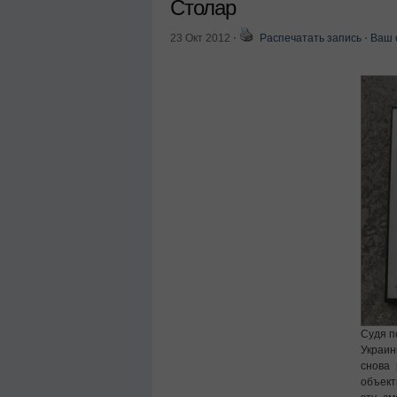
Столар
23 Окт 2012
⋅
Распечатать запись
⋅
Ваш 
Судя п
Украин
снова 
объект