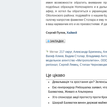
имея возможности обратить внимание пр
подобных образцов Homosapiens и в даль
афер, я хотел бы обратиться к украинцам
Оболонского района: подумайте о нашем бу
галочку напротив фамилии Столара и ему по
в ваш карманчик его и их прихвостнями. И д
Сергий Пупок,
Хайвей
Метки:
217 округ
,
Александр Бригинец
,
Ал
Вагиф Алиев
,
Вадим Столар
,
Владимир Ант
модельное агентство «Метрополитен»
,
ООО
регіонал
,
Сергей Лямец
,
Степан Черновецк
Це цікаво
Девальвація та зростання цін? Зеленсь
Екс-генпрокурор Рябошапка заявил, чт
Бахматюка, Жеваго и Альперина
Хто спонсорує акції протесту проти Кр
Шахрай Бахматюк винен державі майже 