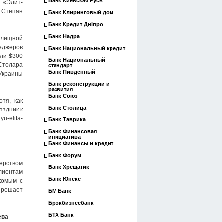
Банк Киевская Русь
я «Элит-
я Степан
Банк Клиринговый дом
Банк Кредит Дніпро
Банк Надра
илищной
неджеров
Банк Национальный кредит
али $300
Банк Национальный
 Столара
стандарт
Банк Пивденный
Украины
Банк реконструкции и
развития
Банк Союз
тя, как
Банк Столица
аздник к
u-elita-
Банк Таврика
Банк Финансовая
инициатива
Банк Финансы и кредит
Банк Форум
нерством
Банк Хрещатик
клиентам
Банк Юнекс
акомым с
 решает
БМ Банк
Брокбизнесбанк
БТА Банк
ева