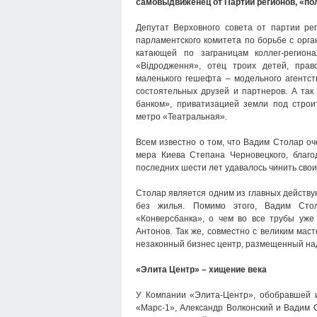
самовыдвиженец от Партии регионов, «по
Депутат Верховного совета от партии рег
парламентского комитета по борьбе с орг
катающей по заграницам коллег-регион
«Відродження», отец троих детей, пра
маленького гешефта – модельного агентст
состоятельных друзей и партнеров. А так
банком», приватизацией земли под строи
метро «Театральная».
Всем известно о том, что Вадим Столар оч
мера Киева Степана Черновецкого, благо
последних шести лет удавалось чинить свои 
Столар является одним из главных действ
без жилья. Помимо этого, Вадим Сто
«Конверсбанка», о чем во все трубы уже
Антонов. Так же, совместно с великим ма
незаконный бизнес центр, размещенный на
«Элита Центр» – хищение века
У Компании «Элита-Центр», обобравшей и
«Марс-1», Александр Волконский и Вадим 