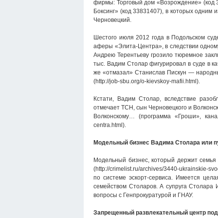
фирмы: Торговый дом «Возрождение» (код 
Боксинг» (код 33831407), в которых одним
Черновецкий.
Шестого июля 2012 года в Подольском су
аферы «Элита-Центра», в следствии одном
Андрею Терентьеву грозило тюремное закл
тыс. Вадим Столар фигурировал в суде в ка
же «отмазал» Станислав Пискун — народн
(http://job-sbu.org/o-kievskoy-mafii.html).
Кстати, Вадим Столар, вследствие разоб
отмечает ТСН, сын Черновецкого и Волконс
Волконскому… (программа «Гроши», канал 1+1ht
centra.html).
Модельный бизнес Вадима Столара или 
Модельный бизнес, который держит семья 
(http://crimelist.ru/archives/3440-ukrainski
по системе эскорт-сервиса. Имеется цела
семейством Столаров. А супруга Столара
вопросы с Генпрокуратурой и ГНАУ.
Запрещенный развлекательный центр под