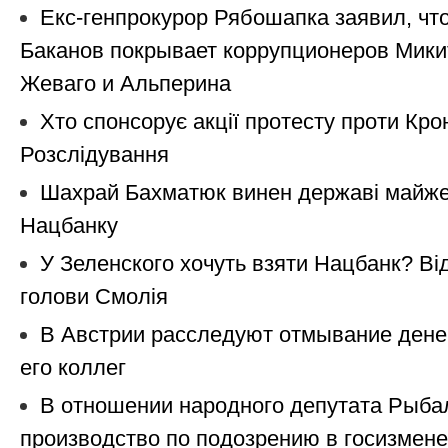
Екс-генпрокурор Рябошапка заявил, что
Баканов покрывает коррупционеров Мики
Жеваго и Альперина
Хто спонсорує акції протесту проти Кро
Розслідування
Шахрай Бахматюк винен державі майже 
Нацбанку
У Зеленского хочуть взяти Нацбанк? Ві
голови Смолія
В Австрии расследуют отмывание дене
его коллег
В отношении народного депутата Рыба
производство по подозрению в госизмене