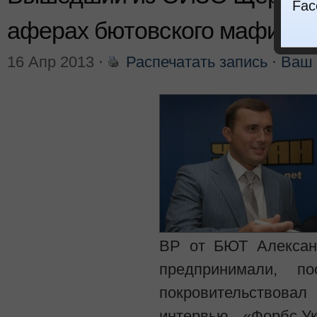
Fac
аферах бютовского мафиоз
16 Апр 2013
⋅
Распечатать запись
⋅
Ваш 
ВР от БЮТ Алексан
предпринимали, по
покровительствов
интервью «Форбс.У