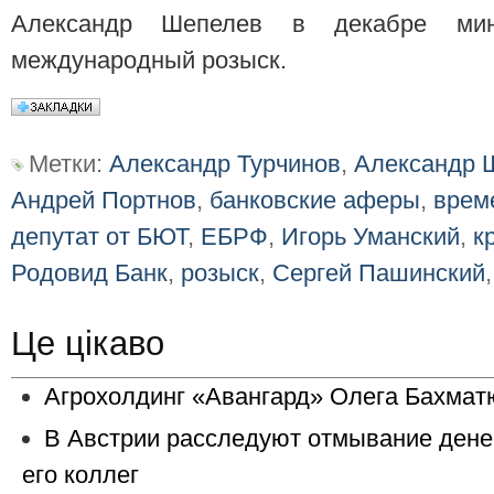
Александр Шепелев в декабре ми
международный розыск.
Метки:
Александр Турчинов
,
Александр 
Андрей Портнов
,
банковские аферы
,
врем
депутат от БЮТ
,
ЕБРФ
,
Игорь Уманский
,
к
Родовид Банк
,
розыск
,
Сергей Пашинский
Це цікаво
Агрохолдинг «Авангард» Олега Бахматю
В Австрии расследуют отмывание дене
его коллег