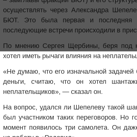
осуществлять через Александра Шепеле
БЮТ. Это была первая и последняя на
последующие встречи происходили в прис
По мнению Сергея Щербины, беря под 
хотел иметь рычаги влияния на неплатель
«Не думаю, что его изначальной задачей 
деньги, считаю, что он хотел шантаж
неплательщиков», — сказал он.
На вопрос, удался ли Шепелеву такой ша
был участником таких переговоров. Но го
момент появилось три самолета. Он даж