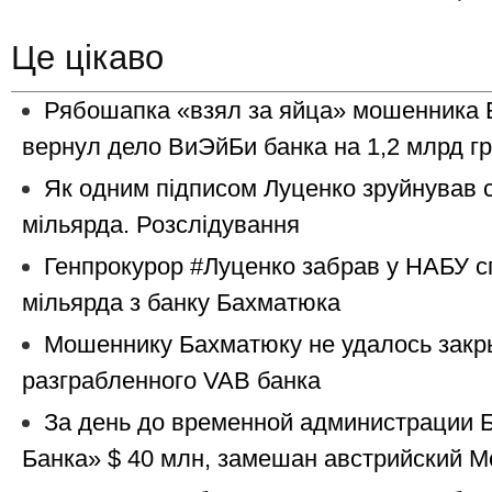
Це цікаво
Рябошапка «взял за яйца» мошенника 
вернул дело ВиЭйБи банка на 1,2 млрд г
Як одним підписом Луценко зруйнував 
мільярда. Розслідування
Генпрокурор #Луценко забрав у НАБУ с
мільярда з банку Бахматюка
Мошеннику Бахматюку не удалось закр
разграбленного VAB банка
За день до временной администрации 
Банка» $ 40 млн, замешан австрийский M