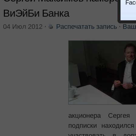
Fac
ВиЭйБи Банка
04 Июл 2012
⋅
Распечатать запись
⋅
Ваш
акционера Сергея
подписки находилс
участвовать в доп