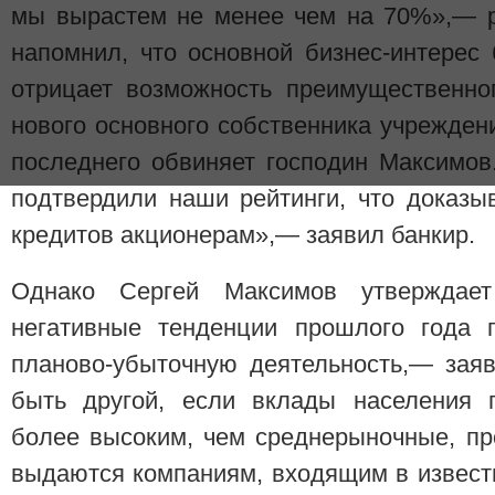
мы вырастем не менее чем на 70%»,— р
напомнил, что основной бизнес-интерес
отрицает возможность преимущественно
нового основного собственника учрежде
последнего обвиняет господин Максимов
подтвердили наши рейтинги, что доказы
кредитов акционерам»,— заявил банкир.
Однако Сергей Максимов утверждает
негативные тенденции прошлого года 
планово-убыточную деятельность,— зая
быть другой, если вклады населения 
более высоким, чем среднерыночные, пр
выдаются компаниям, входящим в известн