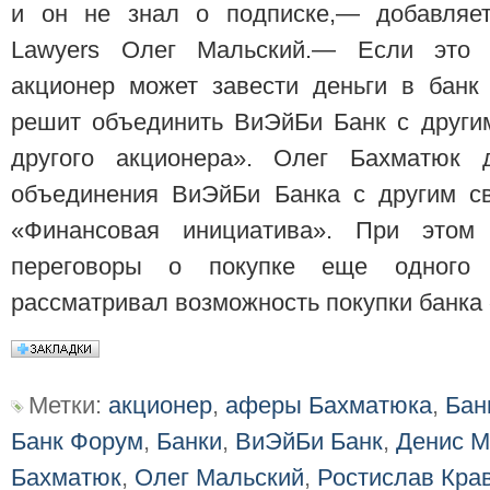
и он не знал о подписке,— добавляе
Lawyers Олег Мальский.— Если это 
акционер может завести деньги в банк
решит объединить ВиЭйБи Банк с други
другого акционера». Олег Бахматюк
объединения ВиЭйБи Банка с другим с
«Финансовая инициатива». При этом
переговоры о покупке еще одного 
рассматривал возможность покупки банка
Метки:
акционер
,
аферы Бахматюка
,
Бан
Банк Форум
,
Банки
,
ВиЭйБи Банк
,
Денис М
Бахматюк
,
Олег Мальский
,
Ростислав Кра