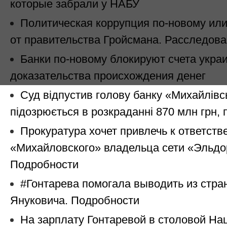
которые забрали у НАБУ
Политическая коррупция по-новому ил
от правительства Гройсмана. Расследов
Банки по-новому блокируют счета укра
доказательства происхождения денег
Суд відпустив голову банку «Михайлівс
підозрюється в розкраданні 870 млн грн, 
Прокуратура хочет привлечь к ответств
«Михайловского» владельца сети «Эльдо
Подробности
#Гонтарева помогала выводить из стра
Януковича. Подробности
На зарплату Гонтаревой в столовой На