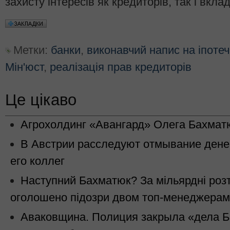
захисту інтересів як кредиторів, так і вкла
Метки:
банки
,
виконавчий напис на іпоте
Мін'юст
,
реалізація прав кредиторів
Це цікаво
Агрохолдинг «Авангард» Олега Бахматю
В Австрии расследуют отмывание дене
его коллег
Наступний Бахматюк? За мільярдні роз
оголошено підозри двом топ-менеджерам
Аваковщина. Полиция закрыла «дела Б