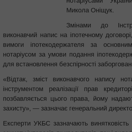
нотаріусами Україн
Микола Оніщук.
Змінами до Інстр
виконавчий напис на іпотечному договор
вимоги іпотекодержателя за основним
нотаріусом за умови подання іпотекодерж
для встановлення безспірності заборгован
«Відтак, зміст виконавчого напису но
інструментом реалізації прав кредито
позбавляється цього права, йому надаю
захисту», — зазначає генеральний директо
Експерти УКБС зазначають винятковість