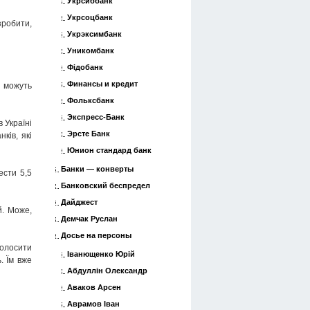
Укрсиббанк
Укрсоцбанк
зробити,
Укрэксимбанк
Уникомбанк
Фідобанк
Финансы и кредит
 можуть
Фольксбанк
Экспресс-Банк
 Україні
Эрсте Банк
ків, які
Юнион стандард банк
Банки — конверты
ести 5,5
Банковский беспредел
Дайджест
й. Може,
Демчак Руслан
Досье на персоны
голосити
Іванющенко Юрій
. Їм вже
Абдуллін Олександр
Аваков Арсен
Аврамов Іван