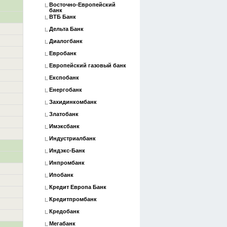
Восточно-Европейский
банк
ВТБ Банк
Дельта Банк
Диалогбанк
Евробанк
Европейский газовый банк
Експобанк
Енергобанк
Захидинкомбанк
Златобанк
Имэксбанк
Индустриалбанк
Индэкс-Банк
Инпромбанк
Ипобанк
Кредит Европа Банк
Кредитпромбанк
Кредобанк
Мегабанк