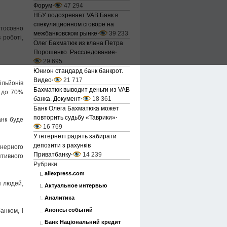
Форум
⋅
47 294
НБУ подозревает VAB Банк в
спекуляционном сговоре на
стосовно
межбанковском рынке
⋅
39 233
 роботі,
Олег Бахматюк из клана Петра
Порошенко. Расследование
⋅
29 695
Юнион стандард банк банкрот.
Видео
⋅
21 717
ільйонів
Бахматюк выводит деньги из VAB
и до 70%
банка. Документ
⋅
18 361
Банк Олега Бахматюка может
повторить судьбу «Таврики»
⋅
анк буде
16 769
У інтернеті радять забирати
депозити з рахунків
онерного
Приватбанку
⋅
14 239
ятивного
Рубрики
aliexpress.com
я людей,
Актуальное интервью
Аналитика
Анонсы событий
анком, і
Банк Національний кредит