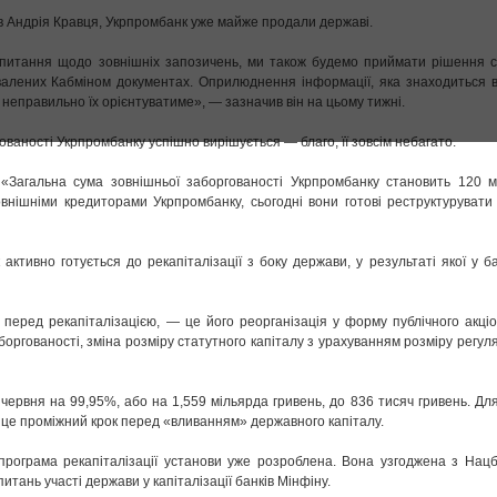
ів Андрія Кравця, Укрпромбанк уже майже продали державі.
питання щодо зовнішніх запозичень, ми також будемо приймати рішення 
хвалених Кабміном документах. Оприлюднення інформації, яка знаходиться в
 неправильно їх орієнтуватиме», — зазначив він на цьому тижні.
ованості Укрпромбанку успішно вирішується — благо, її зовсім небагато.
«Загальна сума зовнішньої заборгованості Укрпромбанку становить 120 м
зовнішніми кредиторами Укрпромбанку, сьогодні вони готові реструктуруват
активно готується до рекапіталізації з боку держави, у результаті якої у б
 перед рекапіталізацією, — це його реорганізація у форму публічного акці
боргованості, зміна розміру статутного капіталу з урахуванням розміру регул
ервня на 99,95%, або на 1,559 мільярда гривень, до 836 тисяч гривень. Дл
, це проміжний крок перед «вливанням» державного капіталу.
програма рекапіталізації установи уже розроблена. Вона узгоджена з Нацб
итань участі держави у капіталізації банків Мінфіну.