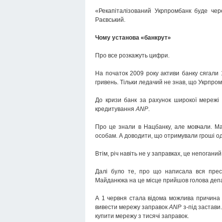
«Рекапіталізований Укрпромбанк буде чер
Раєвський.
Чому установа «банкрут»
Про все розкажуть цифри.
На початок 2009 року активи банку сягали 
гривень. Тільки ледачий не знав, що Укрпро
До кризи банк за рахунок широкої мережі
кредитування
ANP
.
Про це знали в Нацбанку, але мовчали. М
особам. А доводити, що отримували гроші одн
Втім, річ навіть не у заправках, це непогани
Далі було те, про що написала вся пре
Майданюка на це місце прийшов голова депа
А 1 червня стала відома можлива причина з
вивести мережу заправок
ANP
з-під застави
купити мережу з тисячі заправок.