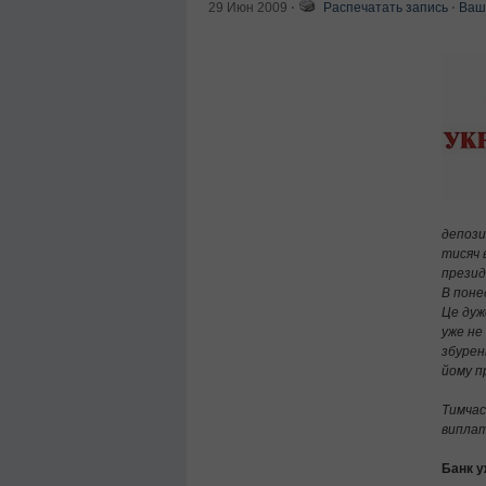
29 Июн 2009
⋅
Распечатать запись
⋅
Ваш
депози
тисяч 
презид
В поне
Це дуж
уже не 
збурен
йому п
Тимчас
виплат
Банк 