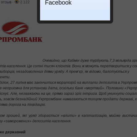
Facebook
 отзыв
⋅
2 122
Очевидно, що Кабмін дуже турбують 7,3 мільярда гр
тів населення. Це сотні тисяч клієнтів. Вони ж можуть перетворитися у со
виборців, незадоволених діями уряду. А прем’єр, як відомо, балотується у
енти.
ділок, 27 липня має закінчитися мораторій на виплати депозитів в Укрпром
е неприємна для установи дата, оскільки банк «мертвий». Половини «Укрп
існує.
Але, незважаючи на це, прямо зараз зріє інтрига. Щоб уникнути соціа
ь, зовсім безнадійний Укрпромбанк намагаються тихцем продати державі, х
ряма дорога на ліквідацію.
ом грошей, які уряд збирається «влити» в капіталізацію, майже вистач
у «заморожених» депозитів населення.
уже державний