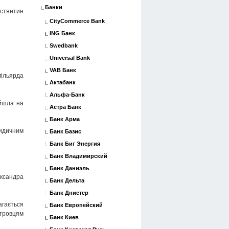
Банки
остянтин
CityCommerce Bank
ING Банк
Swedbank
Universal Bank
VAB Банк
мільярда
Актабанк
Альфа-Банк
 йшла на
Астра Банк
Банк Арма
ридичним
Банк Базис
Банк Биг Энергия
Банк Владимирский
Банк Даниэль
ександра
Банк Дельта
Банк Днистер
агається
Банк Европейский
етровцям
Банк Киев