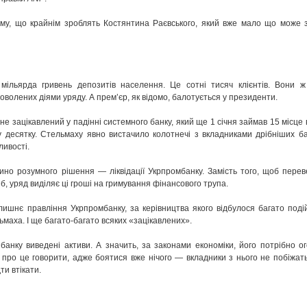
ому, що крайнім зроблять Костянтина Раєвського, який вже мало що може 
мільярда гривень депозитів населення. Це сотні тисяч клієнтів. Вони ж
оволених діями уряду. А прем’єр, як відомо, балотується у президенти.
 зацікавлений у падінні системного банку, який ще 1 січня займав 15 місце в
 десятку. Стельмаху явно вистачило колотнечі з вкладниками дрібніших бан
ливості.
ино розумного рішення — ліквідації Укрпромбанку. Замість того, щоб перев
б, уряд виділяє ці гроші на гримування фінансового трупа.
лишнє правління Укрпромбанку, за керівництва якого відбулося багато поді
ьмаха. І ще багато-багато всяких «зацікавлених».
банку виведені активи. А значить, за законами економіки, його потрібно о
 про це говорити, адже боятися вже нічого — вкладники з нього не побіжать
ти втікати.