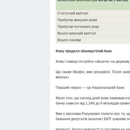
ВЛАСНИЙ КАПІТАЛ (18 місце на 1 квітня)
Статутний капітал
Прибутки минулих років
Прибутки поточного року
Всього власний капітал
Всього пасиви
Кому продати збанкрутілий банк
Кому і навіщо потрібно «вішати» на держав
Що скаже Мінфін, вже зрозуміло. Після заяв
верхах».
Перший «верх» — це Національний банк.
Мало того, що нагляд довгі роки закривав о
банку зависло від 1,348 до 6 мільярдів грив
Вже є висновки Рахункової палати про те, 
бажання депутатів загалом і БЮТ зокрема з
Нарешті, багато неясності із заставою на з