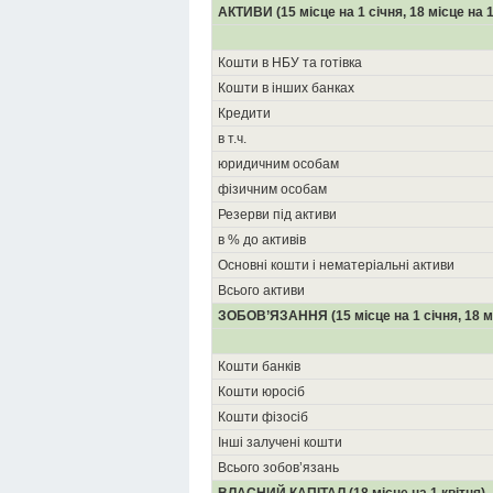
АКТИВИ (15 місце на 1 січня, 18 місце на 1
Кошти в НБУ та готівка
Кошти в інших банках
Кредити
в т.ч.
юридичним особам
фізичним особам
Резерви під активи
в % до активів
Основні кошти і нематеріальні активи
Всього активи
ЗОБОВ’ЯЗАННЯ (15 місце на 1 січня, 18 мі
Кошти банків
Кошти юросіб
Кошти фізосіб
Інші залучені кошти
Всього зобов’язань