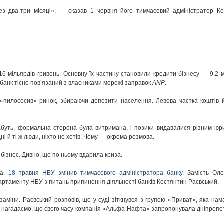
ез два-три місяці», — сказав 1 червня його тимчасовий адміністратор К
16 мільярдів гривень. Основну їх частину становили кредити бізнесу — 9,2 
мбанк тісно пов’язаний з власниками мережі заправок
ANP
.
 «пилососив» ринок, збираючи депозити населення. Левова частка коштів
абуть, формальна сторона була витримана, і позики видавалися різним ю
і й ті ж люди, ніхто не хотів. Чому — окрема розмова.
й бізнес. Дивно, що по ньому вдарила криза.
са.
18 травня НБУ змінив тимчасового адміністратора банку
. Замість Ол
ртаменту НБУ з питань припинення діяльності банків Костянтин Раєвський.
аміни. Раєвський розповів, що у суді зіткнувся з групою «Приват», яка нам
. нагадаємо, що свого часу компанія «Альфа-Нафта» запропонувала дніпроп