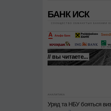
БАНК ИСК
СООБЩЕСТВО ОБМАНУТЫХ БАНКАМИ К
// вы читаете...
АНАЛИТИКА
Уряд та НБУ бояться ви