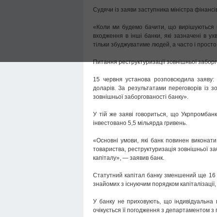
Судячи із заяви заступника міністра фінанс
«Коли ми будемо бачити, що вирішуються 
входження в інші банки, які зазначені в у
тільки збуджуватиме людей, а часто і просто
Питання реструктуризації зовнішньої заборг
15 червня установа розповсюдила заяву: 
доларів. За результатами переговорів із 
зовнішньої заборгованості банку».
У тій же заяві говориться, що Укрпромбанк 
інвестовано 5,5 мільярда гривень.
«Основні умови, які банк повинен виконати
товариства, реструктуризація зовнішньої за
капіталу», — заявив банк.
Статутний капітал банку зменшений ще 16 ч
знайомих з існуючим порядком капіталізації
У банку не приховують, що індивідуальна 
очікується її погодження з департаментом з п