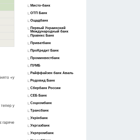
Мисто-банк
ОТП Банк
Ощадбанк
Первый Украинский
Международный банк
Правекс Банк
Приватбанк
ПроКредит Банк
Проминвестбанк
ПУМБ
Райффайзен банк Аваль
йнято «у
Родовид Банк
Сбербанк России
СЕБ Банк
Соцкомбанк
 тепер у
Трансбанк
Укрінбанк
є гаряче
Укргазбанк
Укрпромбанк