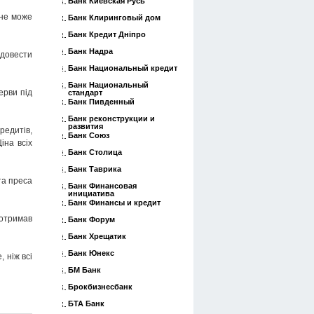
Банк Киевская Русь
 не може
Банк Клиринговый дом
Банк Кредит Дніпро
Банк Надра
 довести
Банк Национальный кредит
Банк Национальный
ерви під
стандарт
Банк Пивденный
Банк реконструкции и
развития
редитів,
Банк Союз
іна всіх
Банк Столица
Банк Таврика
та преса
Банк Финансовая
инициатива
Банк Финансы и кредит
 отримав
Банк Форум
Банк Хрещатик
Банк Юнекс
 ніж всі
БМ Банк
Брокбизнесбанк
БТА Банк