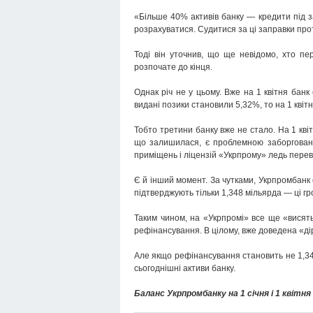
«Більше 40% активів банку — кредити під 
розрахуватися. Судитися за ці заправки пр
Тоді він уточнив, що ще невідомо, хто п
розпочате до кінця.
Однак річ не у цьому. Вже на 1 квітня бан
видані позики становили 5,32%, то на 1 квіт
Тобто третини банку вже не стало. На 1 квіт
що залишилася, є проблемною заборгованіс
приміщень і ліцензій «Укрпрому» ледь перев
Є й інший момент. За чутками, Укрпромбанк
підтверджують тільки 1,348 мільярда — ці г
Таким чином, на «Укрпромі» все ще «висять
рефінансування. В цілому, вже доведена «дір
Але якщо рефінансування становить не 1,348 
сьогоднішні активи банку.
Баланс Укрпромбанку на 1 січня і 1 квітня 