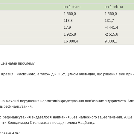
на 1 січня
на 1 квітня
1 560,0
1 560,0
113,8
131,7
17,9
-4 441,4
1 925,8
-2 515,6
16 000,4
9 830,1
у цей набір проблем?
 Кравця і Раєвського, а також дій НБУ, цілком очевидно, що рішення вже при
чі на жахливі порушення нормативів кредитування пов’язаних підприємств. Але
ень рефінансування.
що рефінансування видавалося навмання, без належного забезпечення. А ще 
няти Володимира Стельмаха з посади голови Нацбанку.
аправки
ANP
.