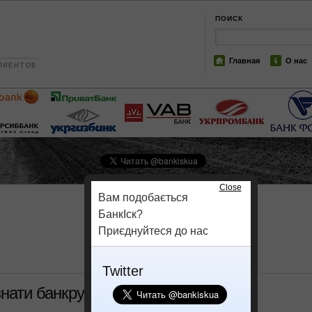
ПОИСК
Главная
О нас
ЛИЕНТОВ
Close
Вам подобається
БанкІск?
Приєднуйтеся до нас
Twitter
знати банкрутство Укрпромбанку?