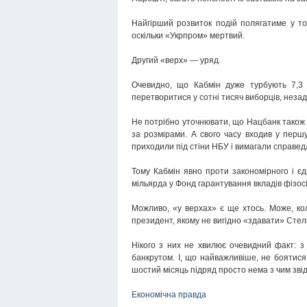
Найгірший розвиток подій полягатиме у т
оскільки «Укрпром» мертвий.
Другий «верх» — уряд.
Очевидно, що Кабмін дуже турбують 7,3 
перетворитися у сотні тисяч виборців, незад
Не потрібно уточнювати, що Нацбанк також не
за розмірами. А свого часу входив у першу
приходили під стіни НБУ і вимагали справед
Тому Кабмін явно проти закономірного і єд
мільярда у Фонд гарантування вкладів фізосі
Можливо, «у верхах» є ще хтось. Може, ко
президент, якому не вигідно «здавати» Стел
Нікого з них не хвилює очевидний факт: з 
банкрутом. І, що найважливіше, не боятися
шостий місяць підряд просто нема з чим звід
Економічна правда