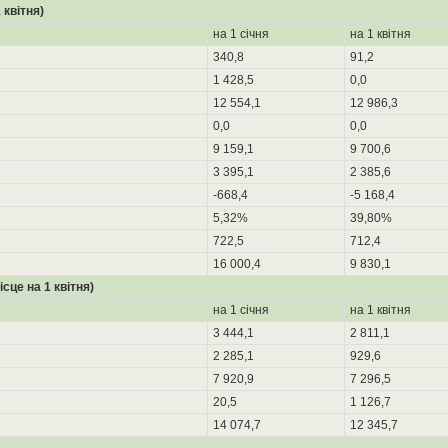
 квітня)
на 1 січня
на 1 квітня
340,8
91,2
1 428,5
0,0
12 554,1
12 986,3
0,0
0,0
9 159,1
9 700,6
3 395,1
2 385,6
-668,4
-5 168,4
5,32%
39,80%
722,5
712,4
16 000,4
9 830,1
сце на 1 квітня)
на 1 січня
на 1 квітня
3 444,1
2 811,1
2 285,1
929,6
7 920,9
7 296,5
20,5
1 126,7
14 074,7
12 345,7