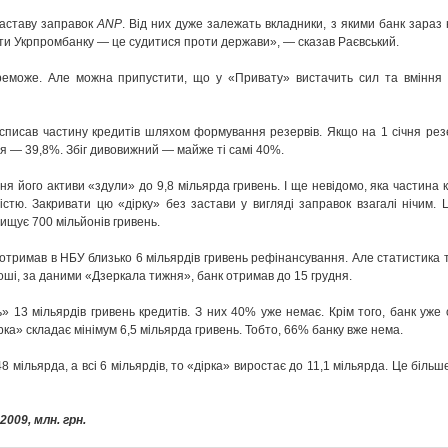
заставу заправок
ANP
. Від них дуже залежать вкладники, з якими банк зараз
оти Укрпромбанку — це судитися проти держави», — сказав Раєвський.
ереможе. Але можна припустити, що у «Привату» вистачить сил та вміння
к списав частину кредитів шляхом формування резервів. Якщо на 1 січня рез
ня — 39,8%. Збіг дивовижний — майже ті самі 40%.
ня його активи «здули» до 9,8 мільярда гривень. І ще невідомо, яка частина к
тю. Закривати цю «дірку» без застави у вигляді заправок взагалі нічим. Ц
ищує 700 мільйонів гривень.
 отримав в НБУ близько 6 мільярдів гривень рефінансування. Але статистика 
роші, за даними «Дзеркала тижня», банк отримав до 15 грудня.
» 13 мільярдів гривень кредитів. З них 40% уже немає. Крім того, банк уже
ка» складає мінімум 6,5 мільярда гривень. Тобто, 66% банку вже нема.
мільярда, а всі 6 мільярдів, то «дірка» виростає до 11,1 мільярда. Це більше,
2009, млн. грн.