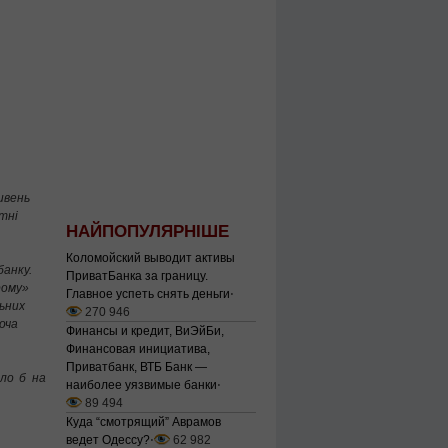
ивень
тні
НАЙПОПУЛЯРНІШЕ
Коломойский выводит активы
банку.
ПриватБанка за границу.
рому»
Главное успеть снять деньги
⋅
льних
270 946
оча
Финансы и кредит, ВиЭйБи,
Финансовая инициатива,
Приватбанк, ВТБ Банк —
ило б на
наиболее уязвимые банки
⋅
89 494
Куда “смотрящий” Аврамов
ведет Одессу?
⋅
62 982