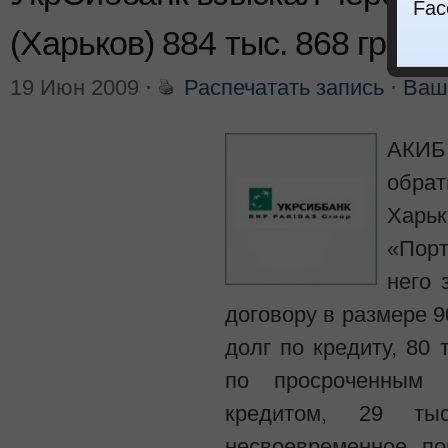
Fac
(Харьков) 884 тыс. 868 грн.
19 Июн 2009
⋅
Распечатать запись
⋅
Ваш
АКИБ
обра
Харьк
«Порт
него 
договору в размере 90
долг по кредиту, 80 
по просроченным 
кредитом, 29 т
несвоевременное по