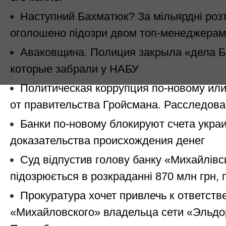
Наступний Бахматюк? За мільярдні роз
оголошено підозри двом топ-менеджерам
Аваковщина. Полиция закрыла «дела Б
которые забрали у НАБУ
Политическая коррупция по-новому ил
от правительства Гройсмана. Расследов
Банки по-новому блокируют счета укра
доказательства происхождения денег
Суд відпустив голову банку «Михайлівс
підозрюється в розкраданні 870 млн грн, 
Прокуратура хочет привлечь к ответств
«Михайловского» владельца сети «Эльдо