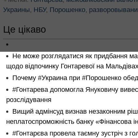
Украины
,
НБУ
,
Порошенко
,
разворовывани
Це цікаво
Не може розглядатися як придбання м
щодо відпочинку Гонтаревої на Мальдіва
Почему #Украина при #Порошенко обед
#Гонтарева допомогла Януковичу вивес
розслідування
Вищий адмінсуд визнав незаконним ріш
неплатоспроможність банку «Фінансова ін
#Гонтарєва провела таємну зустріч з г