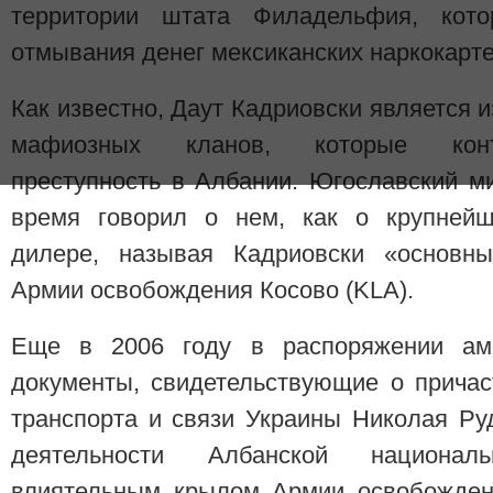
территории штата Филадельфия, кот
отмывания денег мексиканских наркокарте
Как известно, Даут Кадриовски является 
мафиозных кланов, которые конт
преступность в Албании. Югославский м
время говорил о нем, как о крупнейш
дилере, называя Кадриовски «основн
Армии освобождения Косово (KLA).
Еще в 2006 году в распоряжении ам
документы, свидетельствующие о причас
транспорта и связи Украины Николая Ру
деятельности Албанской национа
влиятельным крылом Армии освобождени