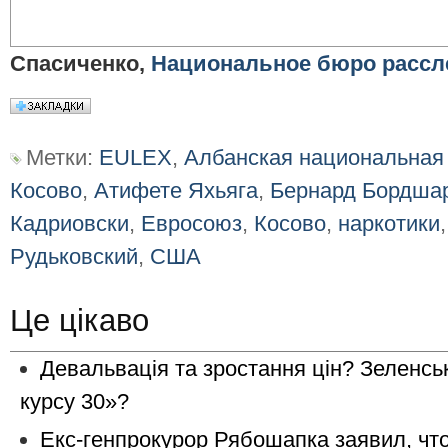
Спасиченко,
Национальное бюро рассл
Метки:
EULEX
,
Албанская национальная
Косово
,
Атифете Яхьяга
,
Бернард Бордша
Кадриовски
,
Евросоюз
,
Косово
,
наркотики
Рудьковский
,
США
Це цікаво
Девальвація та зростання цін? Зеленсь
курсу 30»?
Екс-генпрокурор Рябошапка заявил, что