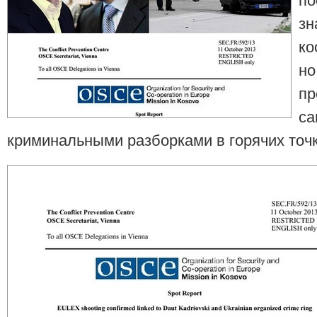
по
зн
ко
но
п
са
криминальными разборками в горячих точ